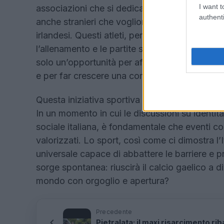
I want t
associazioni che si dedicano a questo gioco t
authenti
anche stranieri che vogliono avvicinarsi a una 
irlandesi. Questi atleti, per lo più giovani, si
l’allenamento e le partite sono momenti di ri
solo un’opportunità per affinare abilità sport
e per far crescere una comunità attenta e coe
Questa iniziativa sportiva si inserisce in un c
In un momento in cui le discussioni su identità
sociale italiana, è fondamentale che eventi c
valorizzati. Lo sport, così come ci dimostra l’
universale capace di abbattere le barriere e 
sorge spontanea: riuscirà il calcio gaelico a d
mondo con orgoglio e apertura?
Precedente
Pietralata: il maxi risarcimento riba