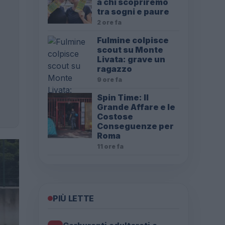
a chi scopriremo
tra sogni e paure
2 ore fa
Fulmine colpisce
scout su Monte
Livata: grave un
ragazzo
9 ore fa
Spin Time: Il
Grande Affare e le
Costose
Conseguenze per
Roma
11 ore fa
PIÙ LETTE