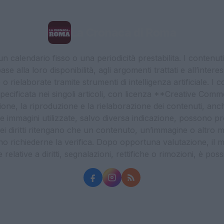
La Cronaca di Roma
 calendario fisso o una periodicità prestabilita. I contenut
ase alla loro disponibilità, agli argomenti trattati e all’int
 rielaborate tramite strumenti di intelligenza artificiale. I 
 specificata nei singoli articoli, con licenza **Creative C
ione, la riproduzione e la rielaborazione dei contenuti, an
. Le immagini utilizzate, salvo diversa indicazione, possono pr
ei diritti ritengano che un contenuto, un’immagine o altro mat
ssono richiederne la verifica. Dopo opportuna valutazione, il 
lative a diritti, segnalazioni, rettifiche o rimozioni, è possibil