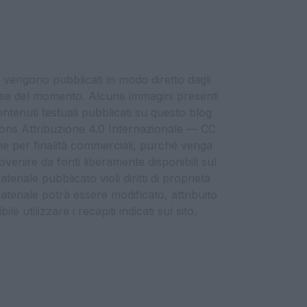
i vengono pubblicati in modo diretto dagli
eresse del momento. Alcune immagini presenti
contenuti testuali pubblicati su questo blog
ommons Attribuzione 4.0 Internazionale — CC
che per finalità commerciali, purché venga
ovenire da fonti liberamente disponibili sul
eriale pubblicato violi diritti di proprietà
materiale potrà essere modificato, attribuito
e utilizzare i recapiti indicati sul sito.