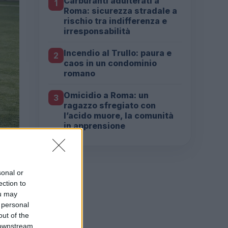
Carburanti adulterati a
1
Roma: sicurezza stradale a
rischio tra indifferenza e
irresponsabilità
Incendio al Trullo: paura e
2
caos in un condominio
romano
Omicidio a Roma: un
3
ragazzo sfregiato con
l’acido muore, la comunità
in apprensione
sonal or
ection to
ou may
 personal
out of the
 downstream