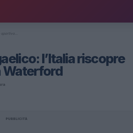
io sportivo…
elico: l’Italia riscopre
 a Waterford
ura
PUBBLICITÀ