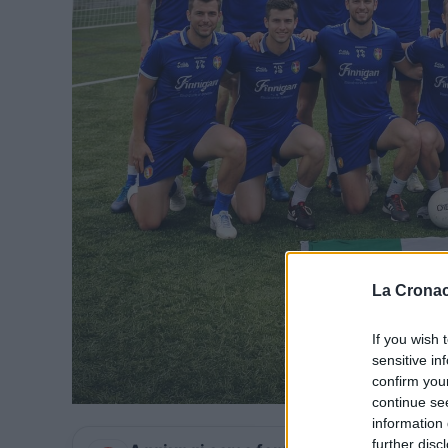
La Cronac
If you wish 
sensitive in
confirm you
continue se
information 
further disc