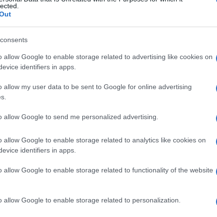
lected.
eriodo in cui il dibattito sull’identità e sulla coesione
Out
aese. Ogni partita diventa un palcoscenico per mettere 
 l’essenza di una cultura condivisa che si può esprimer
consents
o allow Google to enable storage related to advertising like cookies on
evice identifiers in apps.
o allow my user data to be sent to Google for online advertising
s.
 gela
“Tutta Italia zona rossa a
 ha
to allow Google to send me personalized advertising.
Pasqua e Pasquetta”
5 anni fa
o allow Google to enable storage related to analytics like cookies on
evice identifiers in apps.
o allow Google to enable storage related to functionality of the website
oma: un ponte tra culture
o allow Google to enable storage related to personalization.
chi lo pratica a Roma. Sono infatti in aumento i gruppi e