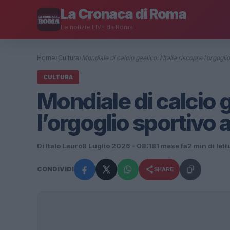
La Cronaca di Roma
Le notizie LIVE da Roma
Home
›
Cultura
›
Mondiale di calcio gaelico: l’Italia riscopre l’orgogl
CULTURA
Mondiale di calcio ga
l’orgoglio sportivo
Di Italo Lauro
8 Luglio 2026 - 08:18
1 mese fa
2 min di lett
CONDIVIDI
SHARE