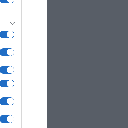
in
e
 le