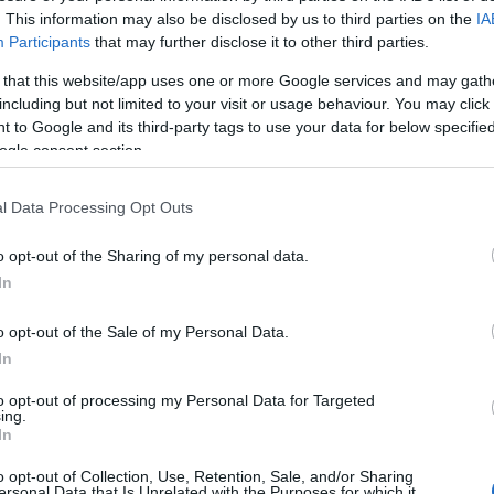
le
. This information may also be disclosed by us to third parties on the
IA
Participants
that may further disclose it to other third parties.
 that this website/app uses one or more Google services and may gath
terà il Mondiale di calcio gaelico, un evento che unisce 
including but not limited to your visit or usage behaviour. You may click 
n la sua nazionale composta da atleti che si allenano a
 to Google and its third-party tags to use your data for below specifi
 il Bel Paese in una competizione internazionale, ma
ogle consent section.
atata e appassionata, stimolando un forte senso di ide
l Data Processing Opt Outs
o opt-out of the Sharing of my personal data.
ti, rappresenta una realtà ancora poco conosciuta, ma
In
 Roma Repubblica, il calcio gaelico, con le sue regol
cio, sta guadagnando sempre più consensi fra gli
o opt-out of the Sale of my Personal Data.
solito rispetto ai canoni sportivi italiani, offre
In
 dimostrando come lo sport possa fungere da ponte tra
to opt-out of processing my Personal Data for Targeted
ing.
In
ccasione per riflettere sul valore sociale e culturale de
o opt-out of Collection, Use, Retention, Sale, and/or Sharing
na competizione, ma un momento di celebrazione per le
ersonal Data that Is Unrelated with the Purposes for which it