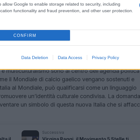
o allow Google to enable storage related to security, including
radizionale irlandese, coinvolgendo non solo italiani m
cation functionality and fraud prevention, and other user protection.
disciplina capace di coniugare l’atletismo con le tradiz
 riuniscono in assi locali come il club Roma Gaels, dove
trovo e condivisione. Ogni sessione di allenamento non 
CONFIRM
ive, ma anche un’occasione per costruire legami di amic
sa.
Data Deletion
Data Access
Privacy Policy
ontesto di crescente apertura e inclusione culturale a R
 e multiculturalismo sono al centro dell’agenda politica
ome il Mondiale di calcio gaelico vengano sostenuti e
Italia al Mondiale, può qualificarsi come un linguaggio
promuovere un’identità culturale condivisa. La domand
iventare un simbolo di questa nuova Italia che si affacc
Successiva
lta il
Virgina Raggi, il Movimento 5 Stelle ti