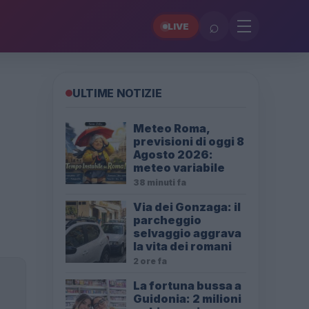
⌕
LIVE
ULTIME NOTIZIE
Meteo Roma,
previsioni di oggi 8
Agosto 2026:
meteo variabile
38 minuti fa
Via dei Gonzaga: il
parcheggio
selvaggio aggrava
la vita dei romani
2 ore fa
La fortuna bussa a
Guidonia: 2 milioni