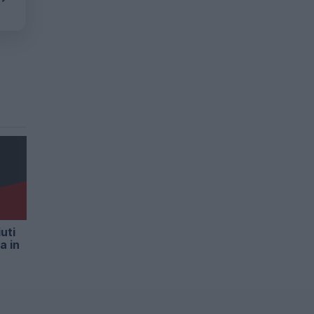
uti
a in