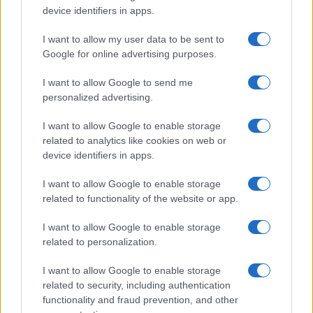
analisi, è chiaro che la decisione di acquistare
device identifiers in apps.
Greenwood non è solo una questione di abilità
I want to allow my user data to be sent to
calcistica, ma piuttosto un test cruciale per
Google for online advertising purposes.
l’immagine della Roma e la sua volontà di affrontare
le sfide未来 nel calcio europeo.
I want to allow Google to send me
personalized advertising.
Quali saranno le scelte finali della Roma? Un colpo
I want to allow Google to enable storage
audace come quello su Greenwood può davvero
related to analytics like cookies on web or
dare l’accelerazione tanto attesa o si rivelerà un
device identifiers in apps.
vicolo cieco in un mercato sempre più complesso?
I want to allow Google to enable storage
related to functionality of the website or app.
Precedente
Successiva
FlixBus lancia la
Greenwood verso
I want to allow Google to enable storage
sfida:
il Fenerbahce: un
related to personalization.
un’opportunità o
colpo che beffa la
un rischio per
Roma di Gasperini
I want to allow Google to enable storage
Rimini?
related to security, including authentication
functionality and fraud prevention, and other