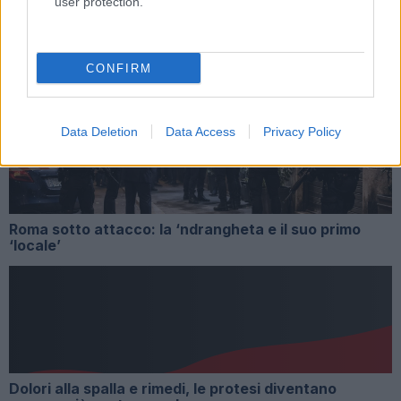
user protection.
Tag:
calciomercato
Greenwood
Roma
CONFIRM
ARTICOLI CORRELATI
Data Deletion
Data Access
Privacy Policy
Roma sotto attacco: la ‘ndrangheta e il suo primo
‘locale’
Dolori alla spalla e rimedi, le protesi diventano