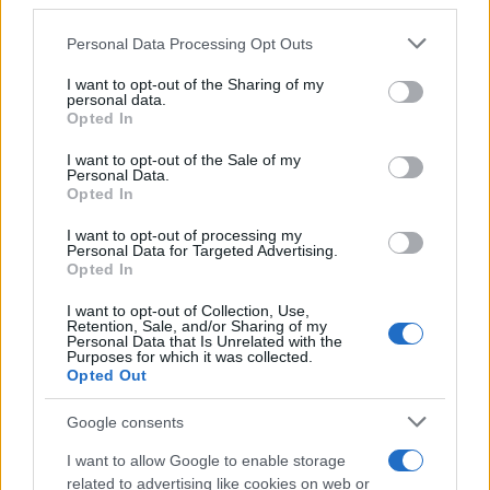
third parties.
infiammare anche polemiche esistenti sul tema della
Please note that this website/app uses one or more Google
Personal Data Processing Opt Outs
gestione dei calciatori da parte dei club. Il 21enne
services and may gather and store information including but
attaccante ha mostrato potenzialità enormi,
not limited to your visit or usage behaviour. You may click to
I want to opt-out of the Sharing of my
personal data.
segnando 35 gol in 129 presenze con il Manchester
grant or deny consent to Google and its third-party tags to
Opted In
use your data for below specified purposes in below Google
United, ma il suo profilo è purtroppo accompagnato
consent section.
I want to opt-out of the Sale of my
da ombre legate a un’accusa di violenza domestica,
Personal Data.
che lo ha portato a un allontanamento forzato dal
Opted In
club di origine.
I want to opt-out of processing my
Personal Data for Targeted Advertising.
La Roma, dal canto suo, potrebbe vedere in
Opted In
Greenwood una risposta al bisogno di potenziare la
I want to opt-out of Collection, Use,
propria linea offensiva, soprattutto in vista di
Retention, Sale, and/or Sharing of my
Personal Data that Is Unrelated with the
un’eventuale partecipazione ai prossimi tornei
Purposes for which it was collected.
Opted Out
europei. Il club è atteso a un passo significativo
davanti a una stagione che definisce il destino della
Google consents
squadra, necessitando quindi di scelte strategiche
I want to allow Google to enable storage
che riflettano una visione di lungo termine. In ultima
related to advertising like cookies on web or