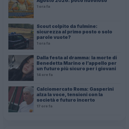
Agosto 2026: poco nuvoloso
1 ora fa
Scout colpito da fulmine:
sicurezza al primo posto o solo
parole vuote?
1 ora fa
Dalla festa al dramma: la morte di
Benedetta Marino e l’appello per
un futuro più sicuro per i giovani
14 ore fa
Calciomercato Roma: Gasperini
alza la voce, tensioni con la
società e futuro incerto
17 ore fa