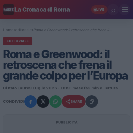
⌕
La Cronaca di Roma
LIVE
Home
›
editoriale
›
Roma e Greenwood: il retroscena che frena il…
EDITORIALE
Roma e Greenwood: il
retroscena che frena il
grande colpo per l’Europa
Di Italo Lauro
9 Luglio 2026 - 11:19
1 mese fa
3 min di lettura
CONDIVIDI
SHARE
PUBBLICITÀ