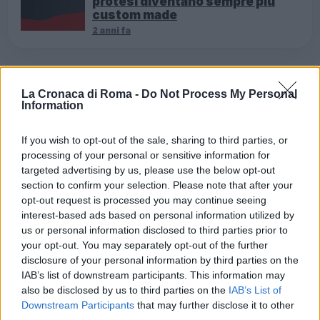
protesi diventano sempre più
custom made
2 anni fa
In aggiunta, ci sono segnali che indicano come la
Roma stia attentamente valutando la compliance
La Cronaca di Roma -
Do Not Process My Personal
Information
con i regolamenti UEFA, sempre più severi riguardo
la gestione dei club e le responsabilità etiche.
If you wish to opt-out of the sale, sharing to third parties, or
Questo renderà indispensabile un approccio mirato,
processing of your personal or sensitive information for
dove si devono armonizzare i desideri sportivi alle
targeted advertising by us, please use the below opt-out
section to confirm your selection. Please note that after your
necessità burocratico-amministrative.
opt-out request is processed you may continue seeing
interest-based ads based on personal information utilized by
Cosa sappiamo sul possibile
us or personal information disclosed to third parties prior to
trasferimento di Greenwood
your opt-out. You may separately opt-out of the further
disclosure of your personal information by third parties on the
IAB’s list of downstream participants. This information may
Analizzando l’attuale situazione di Greenwood,
also be disclosed by us to third parties on the
IAB’s List of
emerge che il trasferimento potrebbe costituire un
Downstream Participants
that may further disclose it to other
colpo da maestro sul campo, ma rischierebbe di