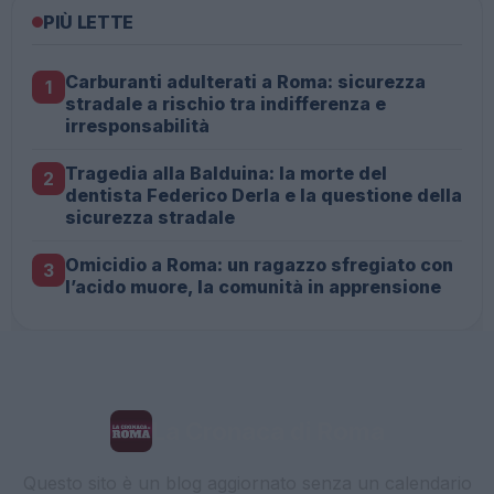
PIÙ LETTE
Carburanti adulterati a Roma: sicurezza
1
stradale a rischio tra indifferenza e
irresponsabilità
Tragedia alla Balduina: la morte del
2
dentista Federico Derla e la questione della
sicurezza stradale
Omicidio a Roma: un ragazzo sfregiato con
3
l’acido muore, la comunità in apprensione
La Cronaca di Roma
Questo sito è un blog aggiornato senza un calendario