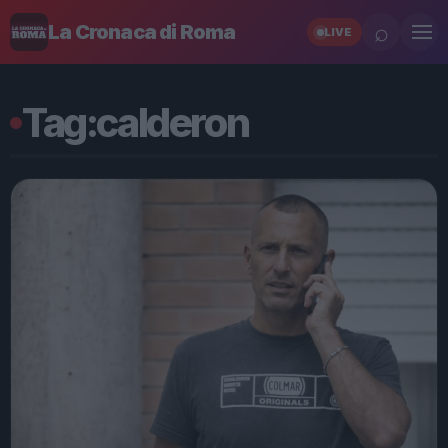
⌕
La Cronaca di Roma
LIVE
Tag:
calderon