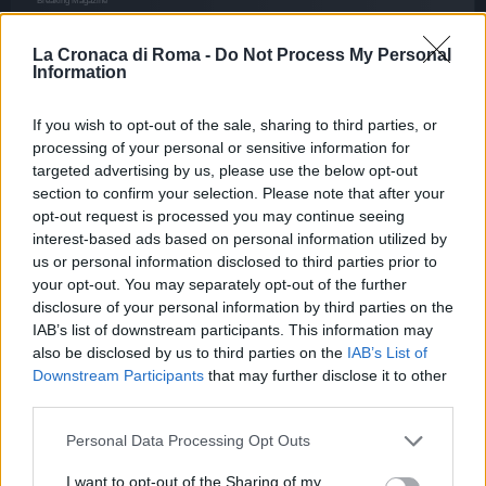
La Cronaca di Roma -
Do Not Process My Personal
Information
If you wish to opt-out of the sale, sharing to third parties, or
processing of your personal or sensitive information for
targeted advertising by us, please use the below opt-out
section to confirm your selection. Please note that after your
opt-out request is processed you may continue seeing
interest-based ads based on personal information utilized by
CRONACA
us or personal information disclosed to third parties prior to
Calderon assolta: la giustizia
your opt-out. You may separately opt-out of the further
italiana è davvero imparziale?
disclosure of your personal information by third parties on the
IAB’s list of downstream participants. This information may
9 Maggio 2026 - 16:02
Italo Lauro
also be disclosed by us to third parties on the
IAB’s List of
Downstream Participants
that may further disclose it to other
La clamorosa assoluzione di Raul Calderon
third parties.
nell’omicidio Diabolik ha aperto un vero e proprio
vaso di Pandora. “Non ha commesso il fatto”,
Please note that this website/app uses one or more Google
Personal Data Processing Opt Outs
services and may gather and store information including but
così ha sentenziato la corte d’appello,…
not limited to your visit or usage behaviour. You may click to
I want to opt-out of the Sharing of my