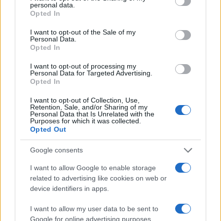
personal data.
Leggi l’articolo →
grant or deny consent to Google and its third-party tags to
Opted In
use your data for below specified purposes in below Google
consent section.
I want to opt-out of the Sale of my
Personal Data.
ULTIME NOTIZIE
Opted In
Sette anni fa l’omicidio Diabolik, il
I want to opt-out of processing my
Personal Data for Targeted Advertising.
presunto killer dall’ergastolo
Opted In
all’assoluzione: ora la parola alla
Cassazione
I want to opt-out of Collection, Use,
3 ore fa
Retention, Sale, and/or Sharing of my
Personal Data that Is Unrelated with the
Purposes for which it was collected.
Ostia, sequestrati due
Opted Out
stabilimenti: Urbinati e Le Palme
4 ore fa
Google consents
I want to allow Google to enable storage
Sabato a Roma i funerali del marito
related to advertising like cookies on web or
della ministra Roccella in forma
device identifiers in apps.
privata
5 ore fa
I want to allow my user data to be sent to
Google for online advertising purposes.