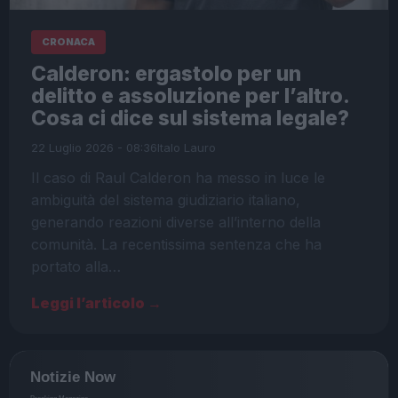
CRONACA
Calderon: ergastolo per un
delitto e assoluzione per l’altro.
Cosa ci dice sul sistema legale?
22 Luglio 2026 - 08:36
Italo Lauro
Il caso di Raul Calderon ha messo in luce le
ambiguità del sistema giudiziario italiano,
generando reazioni diverse all’interno della
comunità. La recentissima sentenza che ha
portato alla…
Leggi l’articolo →