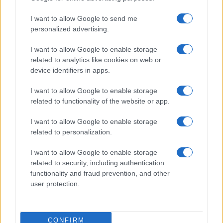
Spin Time, lo sgombero che fa
tremare Roma: quali conseguenze
I want to allow Google to send me
per i residenti?
personalized advertising.
5 ore fa
I want to allow Google to enable storage
related to analytics like cookies on web or
Violenza e paura: la tragica
device identifiers in apps.
aggressione all’uscita del Fiesta a
Roma
I want to allow Google to enable storage
6 ore fa
related to functionality of the website or app.
I want to allow Google to enable storage
related to personalization.
PIÙ LETTE
I want to allow Google to enable storage
related to security, including authentication
functionality and fraud prevention, and other
Carburanti adulterati a Roma: sicurezza
1
user protection.
stradale a rischio tra indifferenza e
irresponsabilità
Roma in preda alla violenza: la rapina che
CONFIRM
2