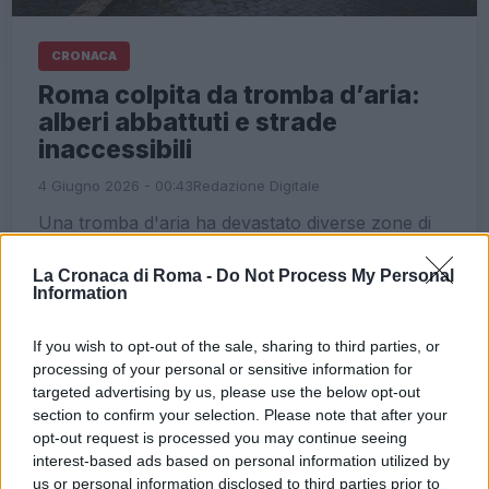
CRONACA
Roma colpita da tromba d’aria:
alberi abbattuti e strade
inaccessibili
4 Giugno 2026 - 00:43
Redazione Digitale
Una tromba d'aria ha devastato diverse zone di
Roma, causando danni e disagi ai cittadini.
La Cronaca di Roma -
Do Not Process My Personal
Leggi l’articolo →
Information
If you wish to opt-out of the sale, sharing to third parties, or
ULTIME NOTIZIE
processing of your personal or sensitive information for
targeted advertising by us, please use the below opt-out
section to confirm your selection. Please note that after your
Roma e Lazio in attesa di
opt-out request is processed you may continue seeing
temporali: un cambiamento
interest-based ads based on personal information utilized by
climatico atteso?
us or personal information disclosed to third parties prior to
1 ora fa