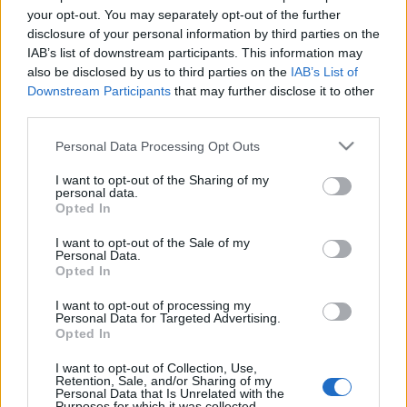
your opt-out. You may separately opt-out of the further
disclosure of your personal information by third parties on the
Sicurezza, Schiuma: “Mala movida
IAB’s list of downstream participants. This information may
nasce da mala gestione, serve
also be disclosed by us to third parties on the
IAB’s List of
competenza”
Downstream Participants
that may further disclose it to other
3 ore fa
third parties.
Incendi alla Massimina: la
Please note that this website/app uses one or more Google
Personal Data Processing Opt Outs
comunità di Roma chiede
services and may gather and store information including but
soluzioni immediate per
not limited to your visit or usage behaviour. You may click to
I want to opt-out of the Sharing of my
proteggere il bosco
personal data.
grant or deny consent to Google and its third-party tags to
Opted In
3 ore fa
use your data for below specified purposes in below Google
consent section.
I want to opt-out of the Sale of my
Fontana della Rotonda: un simbolo
Personal Data.
di bellezza rovinato dal degrado
Opted In
4 ore fa
I want to opt-out of processing my
Personal Data for Targeted Advertising.
Opted In
Giorgio Parisi scende in campo
con Spin Time: un appello contro
I want to opt-out of Collection, Use,
le disuguaglianze
Retention, Sale, and/or Sharing of my
Personal Data that Is Unrelated with the
5 ore fa
Purposes for which it was collected.