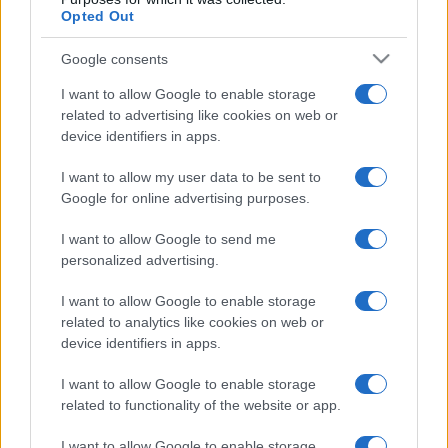
Opted Out
Google consents
I want to allow Google to enable storage
PIÙ LETTE
related to advertising like cookies on web or
device identifiers in apps.
Carburanti adulterati a Roma: sicurezza
1
I want to allow my user data to be sent to
stradale a rischio tra indifferenza e
Google for online advertising purposes.
irresponsabilità
I want to allow Google to send me
Roma in preda alla violenza: la rapina che
2
personalized advertising.
sciocca e fa discutere
I want to allow Google to enable storage
Da Centocelle a Dubai: il crac di ‘Facile
3
related to analytics like cookies on web or
Ristrutturare’ e il lusso irresponsabile di
device identifiers in apps.
Loris Cherubini
I want to allow Google to enable storage
related to functionality of the website or app.
I want to allow Google to enable storage