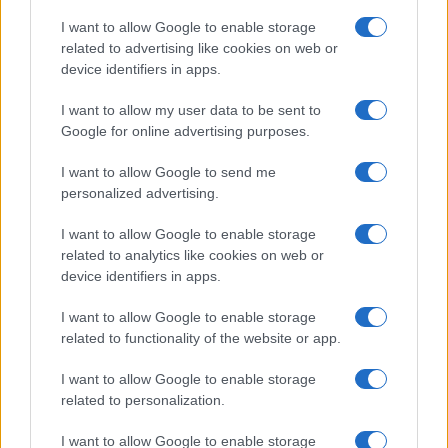
I want to allow Google to enable storage
related to advertising like cookies on web or
CRONACA
device identifiers in apps.
La psicosi del rapimento: fake
I want to allow my user data to be sent to
news che ci fanno scattare la
Google for online advertising purposes.
paura
I want to allow Google to send me
4 Marzo 2026 - 22:29
Italo Lauro
personalized advertising.
“Volevano portare via un bambino”. Non è solo
I want to allow Google to enable storage
un titolo, è un grido d’allerta che, insieme a tanti
related to analytics like cookies on web or
altri, ha infiammato le chat di quartiere e i social…
device identifiers in apps.
Leggi l’articolo →
I want to allow Google to enable storage
related to functionality of the website or app.
ULTIME NOTIZIE
I want to allow Google to enable storage
related to personalization.
Violenza e paura: la tragica
aggressione all’uscita del Fiesta a
I want to allow Google to enable storage