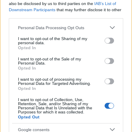
also be disclosed by us to third parties on the
IAB’s List of
17 Maggio 2026 - 12:24
Italo Lauro
Downstream Participants
that may further disclose it to other
third parties.
Un rumore di fondo si fa sempre più
impercettibile: il continuo battere di una fake
Please note that this website/app uses one or more Google
Personal Data Processing Opt Outs
services and may gather and store information including but
news che ha colpito la comunità musulmana di
not limited to your visit or usage behaviour. You may click to
I want to opt-out of the Sharing of my
Roma. La notizia di animali…
personal data.
grant or deny consent to Google and its third-party tags to
Opted In
use your data for below specified purposes in below Google
Leggi l’articolo →
consent section.
I want to opt-out of the Sale of my
Personal Data.
Opted In
I want to opt-out of processing my
Personal Data for Targeted Advertising.
Opted In
I want to opt-out of Collection, Use,
Retention, Sale, and/or Sharing of my
Personal Data that Is Unrelated with the
Purposes for which it was collected.
Opted Out
Google consents