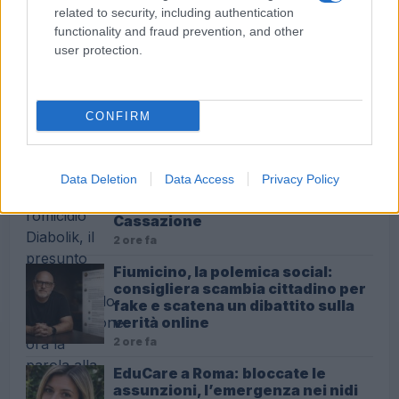
Roma
related to security, including authentication
6 minuti fa
functionality and fraud prevention, and other
user protection.
Zaccagni in ripresa: Lazio tra
sogni offensivi e rinforzi difensivi
1 ora fa
CONFIRM
Sette anni fa l’omicidio Diabolik, il
Data Deletion
Data Access
Privacy Policy
presunto killer dall’ergastolo
all’assoluzione: ora la parola alla
Cassazione
2 ore fa
Fiumicino, la polemica social:
consigliera scambia cittadino per
fake e scatena un dibattito sulla
verità online
2 ore fa
EduCare a Roma: bloccate le
assunzioni, l’emergenza nei nidi