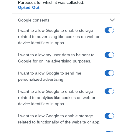
Purposes for which it was collected.
13 ore fa
Opted Out
Google consents
I want to allow Google to enable storage
related to advertising like cookies on web or
PIÙ LETTE
device identifiers in apps.
I want to allow my user data to be sent to
Carburanti adulterati a Roma: sicurezza
1
stradale a rischio tra indifferenza e
Google for online advertising purposes.
irresponsabilità
I want to allow Google to send me
personalized advertising.
Tragedia alla Balduina: la morte del
2
dentista Federico Derla e la questione della
sicurezza stradale
I want to allow Google to enable storage
related to analytics like cookies on web or
device identifiers in apps.
Omicidio a Roma: un ragazzo sfregiato con
3
l’acido muore, la comunità in apprensione
I want to allow Google to enable storage
related to functionality of the website or app.