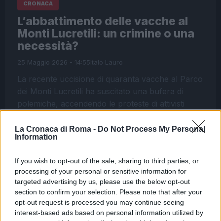
CRONACA
L’abbattimento delle vacche al
Monti Lucretili: un crimine o una
necessità?
25 Maggio 2026 - 14:55
Italo Lauro
La recente uccisione di quaranta vacche al Parco
dei Monti Lucretili ha suscitato una bufera di
polemiche, accendendo le proteste di attivisti
animalisti e cittadini preoccupati. “Andavano
salvate!”,…
La Cronaca di Roma -
Do Not Process My Personal
Information
Leggi l’articolo →
If you wish to opt-out of the sale, sharing to third parties, or
processing of your personal or sensitive information for
ULTIME NOTIZIE
targeted advertising by us, please use the below opt-out
section to confirm your selection. Please note that after your
opt-out request is processed you may continue seeing
Dalla festa al dramma: la morte di
interest-based ads based on personal information utilized by
Benedetta Marino e l’appello per