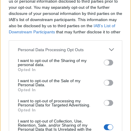
us or personal information disclosed to third parties prior to
un futuro più sicuro per i giovani
your opt-out. You may separately opt-out of the further
9 ore fa
disclosure of your personal information by third parties on the
IAB’s list of downstream participants. This information may
Calciomercato Roma: Gasperini
also be disclosed by us to third parties on the
IAB’s List of
alza la voce, tensioni con la
Downstream Participants
that may further disclose it to other
società e futuro incerto
third parties.
12 ore fa
Please note that this website/app uses one or more Google
Personal Data Processing Opt Outs
Ostia, ciclista investito: svelato il
services and may gather and store information including but
volto del pirata della strada
not limited to your visit or usage behaviour. You may click to
I want to opt-out of the Sharing of my
personal data.
grant or deny consent to Google and its third-party tags to
12 ore fa
Opted In
use your data for below specified purposes in below Google
consent section.
I want to opt-out of the Sale of my
Personal Data.
Tragedia in spiaggia: un 72enne
Opted In
annega a Fregene, troppi rischi
per i più vulnerabili
I want to opt-out of processing my
12 ore fa
Personal Data for Targeted Advertising.
Opted In
Verduraio o spacciatore? L’ombra
I want to opt-out of Collection, Use,
della droga sul mercato di
Retention, Sale, and/or Sharing of my
Trionfale
Personal Data that Is Unrelated with the