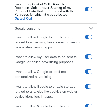
Spin Time: Il Grande Affare e le
I want to opt-out of Collection, Use,
Costose Conseguenze per Roma
Retention, Sale, and/or Sharing of my
Personal Data that Is Unrelated with the
9 ore fa
Purposes for which it was collected.
Opted Out
Tragedia alla Balduina: la morte
Google consents
del dentista Federico Derla e la
I want to allow Google to enable storage
questione della sicurezza
stradale
related to advertising like cookies on web or
device identifiers in apps.
10 ore fa
I want to allow my user data to be sent to
Google for online advertising purposes.
PIÙ LETTE
I want to allow Google to send me
personalized advertising.
Carburanti adulterati a Roma: sicurezza
1
I want to allow Google to enable storage
stradale a rischio tra indifferenza e
related to analytics like cookies on web or
irresponsabilità
device identifiers in apps.
Incendio al Trullo: paura e caos in un
2
I want to allow Google to enable storage