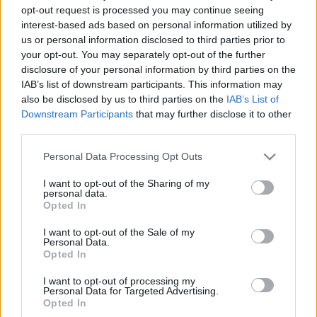
Leggi l’articolo →
opt-out request is processed you may continue seeing
interest-based ads based on personal information utilized by
us or personal information disclosed to third parties prior to
your opt-out. You may separately opt-out of the further
ULTIME NOTIZIE
disclosure of your personal information by third parties on the
IAB’s list of downstream participants. This information may
Via dei Gonzaga: il parcheggio
also be disclosed by us to third parties on the
IAB’s List of
selvaggio aggrava la vita dei
Downstream Participants
that may further disclose it to other
romani
third parties.
18 minuti fa
Please note that this website/app uses one or more Google
Personal Data Processing Opt Outs
services and may gather and store information including but
La fortuna bussa a Guidonia: 2
milioni a chi scopriremo tra sogni
not limited to your visit or usage behaviour. You may click to
I want to opt-out of the Sharing of my
personal data.
e paure
grant or deny consent to Google and its third-party tags to
Opted In
48 minuti fa
use your data for below specified purposes in below Google
consent section.
I want to opt-out of the Sale of my
Personal Data.
Fulmine colpisce scout su Monte
Opted In
Livata: grave un ragazzo
7 ore fa
I want to opt-out of processing my
Personal Data for Targeted Advertising.
Opted In