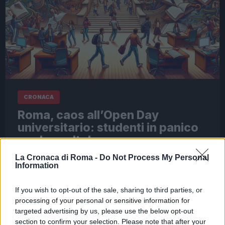
CRONACA
Roma, caos all’Open Day
universitario: studenti in panico
per le scelte!
29 Aprile 2026 - 23:35
Redazione Digitale
La Cronaca di Roma -
Do Not Process My Personal
Information
Nella capitale, il tempo sembra essersi fermato
per un attimo, ma la tensione nel quartiere San
If you wish to opt-out of the sale, sharing to third parties, or
Lorenzo sale a dismisura. “Hanno chiuso la
processing of your personal or sensitive information for
strada e non possiamo più…
targeted advertising by us, please use the below opt-out
section to confirm your selection. Please note that after your