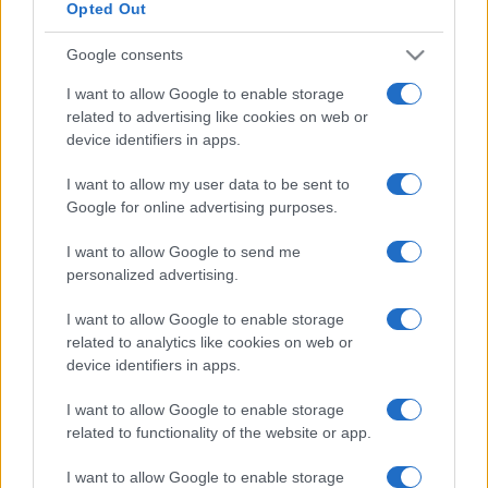
Opted Out
Google consents
PIÙ LETTE
I want to allow Google to enable storage
related to advertising like cookies on web or
device identifiers in apps.
Carburanti adulterati a Roma: sicurezza
1
stradale a rischio tra indifferenza e
I want to allow my user data to be sent to
irresponsabilità
Google for online advertising purposes.
Tragedia alla Balduina: la morte del
2
I want to allow Google to send me
dentista Federico Derla e la questione della
personalized advertising.
sicurezza stradale
I want to allow Google to enable storage
Omicidio a Roma: un ragazzo sfregiato con
3
related to analytics like cookies on web or
l’acido muore, la comunità in apprensione
device identifiers in apps.
I want to allow Google to enable storage
related to functionality of the website or app.
I want to allow Google to enable storage