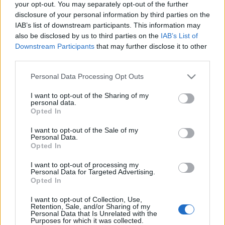
your opt-out. You may separately opt-out of the further
Ostia, ciclista investito: svelato il
disclosure of your personal information by third parties on the
volto del pirata della strada
IAB’s list of downstream participants. This information may
1 ora fa
also be disclosed by us to third parties on the
IAB’s List of
Downstream Participants
that may further disclose it to other
third parties.
Tragedia in spiaggia: un 72enne
Please note that this website/app uses one or more Google
Personal Data Processing Opt Outs
annega a Fregene, troppi rischi
services and may gather and store information including but
per i più vulnerabili
not limited to your visit or usage behaviour. You may click to
I want to opt-out of the Sharing of my
1 ora fa
personal data.
grant or deny consent to Google and its third-party tags to
Opted In
use your data for below specified purposes in below Google
Verduraio o spacciatore? L’ombra
consent section.
I want to opt-out of the Sale of my
della droga sul mercato di
Personal Data.
Trionfale
Opted In
2 ore fa
I want to opt-out of processing my
Personal Data for Targeted Advertising.
Casalotti in lutto: l’ultimo saluto a
Opted In
Kamal, Jahan e Arowa segna un
grido di aiuto per la comunità
I want to opt-out of Collection, Use,
Retention, Sale, and/or Sharing of my
2 ore fa
Personal Data that Is Unrelated with the
Purposes for which it was collected.