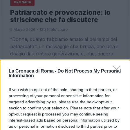
CRONACA
Patriarcato e provocazione: lo
striscione che fa discutere
9 Marzo 2026 - 12:39
Italo Lauro
“Donna, quanto t’abbiamo amato ai bei tempi del
patriarcato”: un messaggio che brucia, che urla il
disagio di un’intera generazione e, che, ancora
una volta, costringe a riconsiderare…
La Cronaca di Roma -
Do Not Process My Personal
Leggi l’articolo →
Information
If you wish to opt-out of the sale, sharing to third parties, or
ULTIME NOTIZIE
processing of your personal or sensitive information for
targeted advertising by us, please use the below opt-out
Calciomercato Roma: Gasperini
section to confirm your selection. Please note that after your
alza la voce, tensioni con la
opt-out request is processed you may continue seeing
società e futuro incerto
interest-based ads based on personal information utilized by
1 ora fa
us or personal information disclosed to third parties prior to