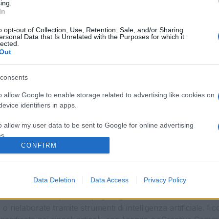
ing.
In
o opt-out of Collection, Use, Retention, Sale, and/or Sharing
ersonal Data that Is Unrelated with the Purposes for which it
lected.
Out
consents
o allow Google to enable storage related to advertising like cookies on
evice identifiers in apps.
o allow my user data to be sent to Google for online advertising
s.
CONFIRM
to allow Google to send me personalized advertising.
La Cronaca di Roma
o allow Google to enable storage related to analytics like cookies on
Data Deletion
Data Access
Privacy Policy
 calendario fisso o una periodicità prestabilita. I contenut
evice identifiers in apps.
ase alla loro disponibilità, agli argomenti trattati e all’int
 rielaborate tramite strumenti di intelligenza artificiale. I 
o allow Google to enable storage related to functionality of the website