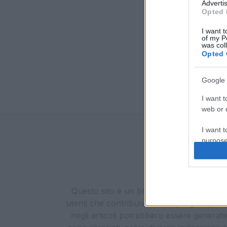
Advertis
Opted 
I want t
of my P
was col
Opted 
Google 
I want t
web or d
I want t
purpose
I want 
I want t
Questo sito è un blog aggiornato senza un
web or d
utenti che contribuiscono al progetto, in b
negli articoli potrebbero essere generate o
I want t