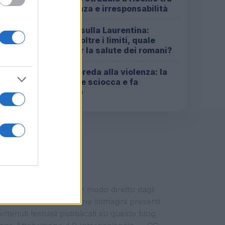
indifferenza e irresponsabilità
Incendio sulla Laurentina:
2
diossina oltre i limiti, quale
futuro per la salute dei romani?
Roma in preda alla violenza: la
3
rapina che sciocca e fa
discutere
i vengono pubblicati in modo diretto dagli
eresse del momento. Alcune immagini presenti
contenuti testuali pubblicati su questo blog