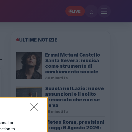
⌕
LIVE
ULTIME NOTIZIE
Ermal Meta al Castello
Santa Severa: musica
come strumento di
cambiamento sociale
38 minuti fa
Scuola nel Lazio: nuove
assunzioni e il solito
precariato che non se
ne va
39 minuti fa
Meteo Roma, previsioni
sonal or
di oggi 6 Agosto 2026:
ection to