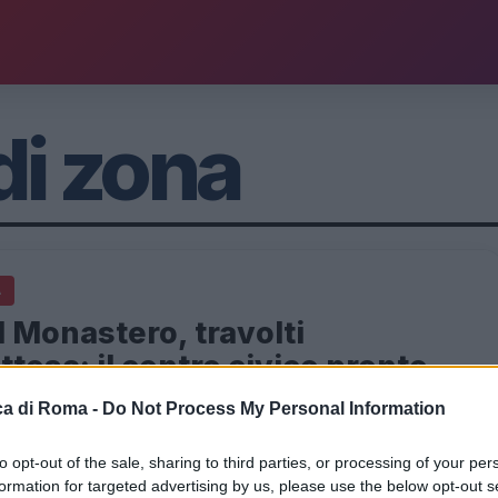
di zona
A
 Monastero, travolti
attesa: il centro civico pronto
nel 2027!
a di Roma -
Do Not Process My Personal Information
026 - 18:13
Redazione Digitale
to opt-out of the sale, sharing to third parties, or processing of your per
di Casal Monastero diventa realtà: finalmente il centro
formation for targeted advertising by us, please use the below opt-out s