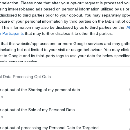
e i residenti attendevano da due decenni. Oggi, un
r selection. Please note that after your opt-out request is processed y
 che incarna speranza e attesa ha scosso…
eing interest-based ads based on personal information utilized by us or
disclosed to third parties prior to your opt-out. You may separately opt-
articolo →
losure of your personal information by third parties on the IAB’s list of
. This information may also be disclosed by us to third parties on the
IA
Participants
that may further disclose it to other third parties.
 that this website/app uses one or more Google services and may gath
including but not limited to your visit or usage behaviour. You may click 
 to Google and its third-party tags to use your data for below specifi
ogle consent section.
l Data Processing Opt Outs
o opt-out of the Sharing of my personal data.
In
o opt-out of the Sale of my Personal Data.
In
to opt-out of processing my Personal Data for Targeted