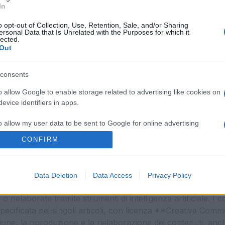
In
o opt-out of Collection, Use, Retention, Sale, and/or Sharing
ersonal Data that Is Unrelated with the Purposes for which it
lected.
Out
consents
o allow Google to enable storage related to advertising like cookies on
evice identifiers in apps.
o allow my user data to be sent to Google for online advertising
s.
CONFIRM
La Cronaca di Roma
to allow Google to send me personalized advertising.
 calendario fisso o una periodicità prestabilita. I contenut
Data Deletion
Data Access
Privacy Policy
o allow Google to enable storage related to analytics like cookies on
ase alla loro disponibilità, agli argomenti trattati e all’int
evice identifiers in apps.
 rielaborate tramite strumenti di intelligenza artificiale. I 
 specificata nei singoli articoli, con licenza **Creative C
o allow Google to enable storage related to functionality of the website
ione, la riproduzione e la rielaborazione dei contenuti, an