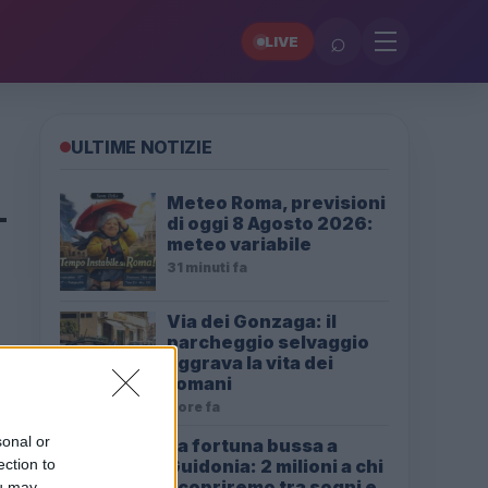
⌕
LIVE
ULTIME NOTIZIE
Meteo Roma, previsioni
di oggi 8 Agosto 2026:
meteo variabile
31 minuti fa
Via dei Gonzaga: il
parcheggio selvaggio
aggrava la vita dei
romani
2 ore fa
sonal or
La fortuna bussa a
Guidonia: 2 milioni a chi
ection to
scopriremo tra sogni e
ou may