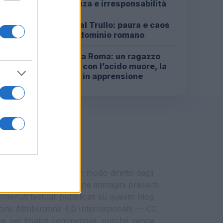
indifferenza e irresponsabilità
Incendio al Trullo: paura e caos
2
in un condominio romano
Omicidio a Roma: un ragazzo
3
sfregiato con l’acido muore, la
comunità in apprensione
i vengono pubblicati in modo diretto dagli
eresse del momento. Alcune immagini presenti
contenuti testuali pubblicati su questo blog
ommons Attribuzione 4.0 Internazionale — CC
che per finalità commerciali, purché venga