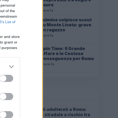
paure
 personal
2 ore fa
out of the
 downstream
Fulmine colpisce scout
B’s List of
su Monte Livata: grave
un ragazzo
9 ore fa
er and store
to grant or
ed purposes
Spin Time: Il Grande
Affare e le Costose
Conseguenze per Roma
11 ore fa
PIÙ LETTE
Carburanti adulterati a Roma:
1
sicurezza stradale a rischio tra