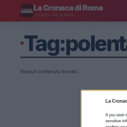
La Cronaca di Roma
Le notizie LIVE da Roma
Tag:
polent
Nessun contenuto trovato.
La Cronac
If you wish 
sensitive in
confirm you