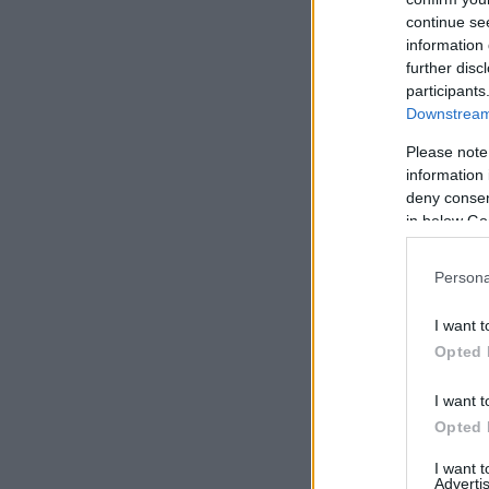
continue se
information 
further disc
participants
Downstream 
Please note
information 
deny consent
in below Go
Persona
I want t
Opted 
I want t
Opted 
I want 
Advertis