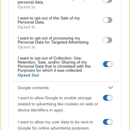
Leggi l’articolo →
personal data.
grant or deny consent to Google and its third-party tags to
Opted In
use your data for below specified purposes in below Google
consent section.
I want to opt-out of the Sale of my
ULTIME NOTIZIE
Personal Data.
Opted In
Servizio pubblico o cassa di
I want to opt-out of processing my
risonanza? Il caso «Food for
Personal Data for Targeted Advertising.
Profit» mette la Rai davanti allo
Opted In
specchio
2 ore fa
I want to opt-out of Collection, Use,
Retention, Sale, and/or Sharing of my
Personal Data that Is Unrelated with the
Chi paga il conto
Purposes for which it was collected.
dell’improvvisazione migratoria?
Opted Out
La diplomazia italiana tra rabbia
controllata e responsabilità altrui
Google consents
2 ore fa
I want to allow Google to enable storage
Regolarizzazioni, Ceuta e mille
related to advertising like cookies on web or
ipocrisie: la sinistra che ignora i
device identifiers in apps.
rischi
2 ore fa
I want to allow my user data to be sent to
Google for online advertising purposes.