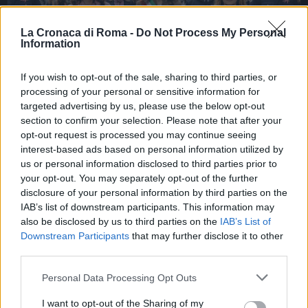
La Cronaca di Roma -
Do Not Process My Personal
Information
If you wish to opt-out of the sale, sharing to third parties, or
processing of your personal or sensitive information for
targeted advertising by us, please use the below opt-out
section to confirm your selection. Please note that after your
CRONACA
opt-out request is processed you may continue seeing
Riano guida la lotta contro la
interest-based ads based on personal information utilized by
violenza sulle donne: sarà un
us or personal information disclosed to third parties prior to
your opt-out. You may separately opt-out of the further
modello da seguire?
disclosure of your personal information by third parties on the
IAB’s list of downstream participants. This information may
30 Maggio 2026 - 22:09
Italo Lauro
also be disclosed by us to third parties on the
IAB’s List of
In un’epoca in cui il tema della violenza contro le
Downstream Participants
that may further disclose it to other
donne è più che mai al centro del dibattito
third parties.
sociale, Riano si erge come esempio da seguire,
Please note that this website/app uses one or more Google
Personal Data Processing Opt Outs
mettendo…
services and may gather and store information including but
not limited to your visit or usage behaviour. You may click to
I want to opt-out of the Sharing of my