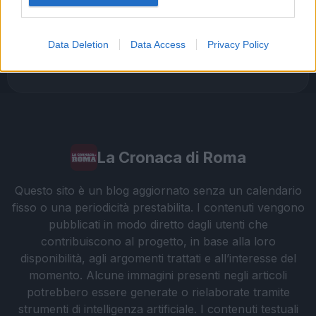
dentista Federico Derla e la questione della
sicurezza stradale
Data Deletion
Data Access
Privacy Policy
Omicidio a Roma: un ragazzo sfregiato con
3
l’acido muore, la comunità in apprensione
La Cronaca di Roma
Questo sito è un blog aggiornato senza un calendario
fisso o una periodicità prestabilita. I contenuti vengono
pubblicati in modo diretto dagli utenti che
contribuiscono al progetto, in base alla loro
disponibilità, agli argomenti trattati e all’interesse del
momento. Alcune immagini presenti negli articoli
potrebbero essere generate o rielaborate tramite
strumenti di intelligenza artificiale. I contenuti testuali