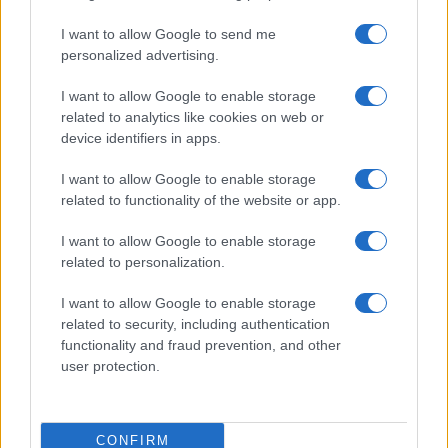
Ceuta, i numeri che dicono:
sicurezza sotto ricatto social e
I want to allow Google to send me
retorica buona per il social più che
personalized advertising.
per i confini
3 ore fa
I want to allow Google to enable storage
related to analytics like cookies on web or
Bar di Latina chiuso: rischio crollo
device identifiers in apps.
e interrogativi sulla sicurezza nei
locali pubblici
I want to allow Google to enable storage
8 ore fa
related to functionality of the website or app.
I want to allow Google to enable storage
related to personalization.
PIÙ LETTE
I want to allow Google to enable storage
related to security, including authentication
functionality and fraud prevention, and other
Carburanti adulterati a Roma: sicurezza
1
user protection.
stradale a rischio tra indifferenza e
irresponsabilità
Tragedia alla Balduina: la morte del
2
CONFIRM