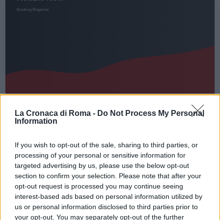
La Cronaca di Roma -
Do Not Process My Personal
EVENTI
Information
ROMA Tantissime iniziative per la
If you wish to opt-out of the sale, sharing to third parties, or
Giornata Mondiale del Malato
processing of your personal or sensitive information for
5 Febbraio 2020 - 19:53
Iksnik
targeted advertising by us, please use the below opt-out
section to confirm your selection. Please note that after your
In occasione della XXVIII Giornata Mondiale del
opt-out request is processed you may continue seeing
Malato prevista per l’11 febbraio 2020 Roma
interest-based ads based on personal information utilized by
Capitale, Assessorato alla Crescita culturale,
us or personal information disclosed to third parties prior to
your opt-out. You may separately opt-out of the further
Sovrintendenza Capitolina ai Beni Culturali,