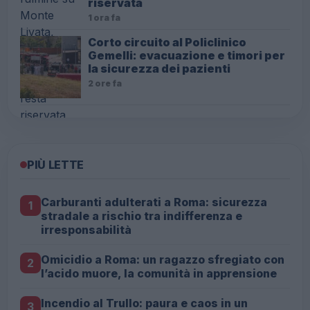
riservata
1 ora fa
Corto circuito al Policlinico
Gemelli: evacuazione e timori per
la sicurezza dei pazienti
2 ore fa
PIÙ LETTE
Carburanti adulterati a Roma: sicurezza
1
stradale a rischio tra indifferenza e
irresponsabilità
Omicidio a Roma: un ragazzo sfregiato con
2
l’acido muore, la comunità in apprensione
Incendio al Trullo: paura e caos in un
3