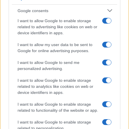
mostra in suo onore
Google consents
21 Gennaio 2020 - 17:34
Iksnik
“Il Centenario – Alberto Sordi 1920-2020”: la
I want to allow Google to enable storage
related to advertising like cookies on web or
grande mostra nella storica villa dell’attore per la
device identifiers in apps.
prima volta aperta al pubblico e al Teatro dei
Dioscuri. Alberto Sordi 1920-2020 – La…
I want to allow my user data to be sent to
Google for online advertising purposes.
Leggi l’articolo →
I want to allow Google to send me
personalized advertising.
I want to allow Google to enable storage
related to analytics like cookies on web or
device identifiers in apps.
I want to allow Google to enable storage
related to functionality of the website or app.
I want to allow Google to enable storage
related to personalization.