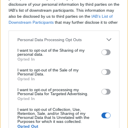
disclosure of your personal information by third parties on the
nell’ambito del progetto “Patrimonio in Comune.…
IAB’s list of downstream participants. This information may
also be disclosed by us to third parties on the
IAB’s List of
Leggi l’articolo →
Downstream Participants
that may further disclose it to other
third parties.
Please note that this website/app uses one or more Google
Personal Data Processing Opt Outs
services and may gather and store information including but
not limited to your visit or usage behaviour. You may click to
I want to opt-out of the Sharing of my
personal data.
grant or deny consent to Google and its third-party tags to
Opted In
use your data for below specified purposes in below Google
consent section.
I want to opt-out of the Sale of my
Personal Data.
Opted In
I want to opt-out of processing my
Personal Data for Targeted Advertising.
Opted In
I want to opt-out of Collection, Use,
EVENTI
Retention, Sale, and/or Sharing of my
Personal Data that Is Unrelated with the
Alberto Sordi 1920-2020 – La
Purposes for which it was collected.
Opted Out