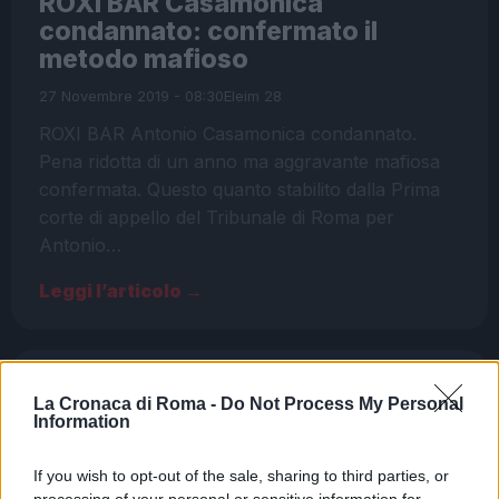
ROXI BAR Casamonica
condannato: confermato il
metodo mafioso
27 Novembre 2019 - 08:30
Eleim 28
ROXI BAR Antonio Casamonica condannato.
Pena ridotta di un anno ma aggravante mafiosa
confermata. Questo quanto stabilito dalla Prima
corte di appello del Tribunale di Roma per
Antonio…
Leggi l’articolo →
La Cronaca di Roma -
Do Not Process My Personal
Information
If you wish to opt-out of the sale, sharing to third parties, or