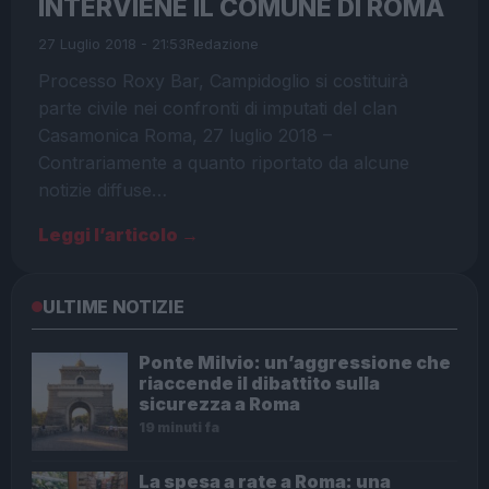
INTERVIENE IL COMUNE DI ROMA
27 Luglio 2018 - 21:53
Redazione
Processo Roxy Bar, Campidoglio si costituirà
parte civile nei confronti di imputati del clan
Casamonica Roma, 27 luglio 2018 –
Contrariamente a quanto riportato da alcune
notizie diffuse…
Leggi l’articolo →
ULTIME NOTIZIE
Ponte Milvio: un’aggressione che
riaccende il dibattito sulla
sicurezza a Roma
19 minuti fa
La spesa a rate a Roma: una