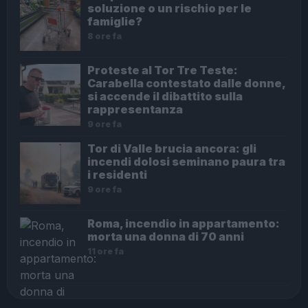
soluzione o un rischio per le
famiglie?
8 ore fa
Proteste al Tor Tre Teste:
Carabella contestato dalle donne,
si accende il dibattito sulla
rappresentanza
9 ore fa
Tor di Valle brucia ancora: gli
incendi dolosi seminano paura tra
i residenti
9 ore fa
Roma, incendio in appartamento:
morta una donna di 70 anni
11 ore fa