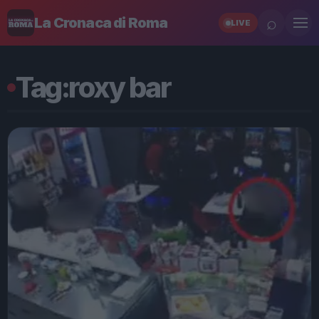
⌕
La Cronaca di Roma
LIVE
Tag:
roxy bar