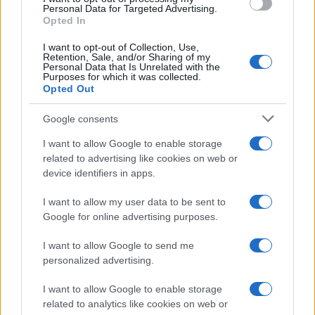
Personal Data for Targeted Advertising.
Opted In
I want to opt-out of Collection, Use,
Retention, Sale, and/or Sharing of my
Personal Data that Is Unrelated with the
Purposes for which it was collected.
Opted Out
Google consents
I want to allow Google to enable storage
related to advertising like cookies on web or
device identifiers in apps.
POLITICA
I want to allow my user data to be sent to
ROMANINA Raggi e Bonafede in
Google for online advertising purposes.
visita al Roxy Bar: “Caffè per…”
I want to allow Google to send me
8 Novembre 2018 - 11:55
Villani
personalized advertising.
ROMANINA Raggi e Bonafede in visita al Roxy
I want to allow Google to enable storage
Bar: il commento della sindaca sui social.
related to analytics like cookies on web or
ROMANINA Raggi e Bonafede in visita al Roxy