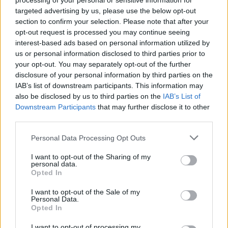
processing of your personal or sensitive information for
targeted advertising by us, please use the below opt-out
section to confirm your selection. Please note that after your
opt-out request is processed you may continue seeing
interest-based ads based on personal information utilized by
us or personal information disclosed to third parties prior to
your opt-out. You may separately opt-out of the further
ULTIME NOTIZIE ROMA
disclosure of your personal information by third parties on the
IAB’s list of downstream participants. This information may
ROMA Raid al Roxy Bar Antonio
also be disclosed by us to third parties on the
IAB’s List of
Casamonica condannato
Downstream Participants
that may further disclose it to other
third parties.
25 Febbraio 2019 - 16:29
Giulio Piras
Please note that this website/app uses one or more Google
ROMA Raid al Roxy Bar Antonio Casamonica
Personal Data Processing Opt Outs
services and may gather and store information including but
condannato per i fatti avvenuti nell’aprile scorso.
not limited to your visit or usage behaviour. You may click to
I want to opt-out of the Sharing of my
L’uomo, insieme ai cugini Alfredo e Cristian Di
personal data.
grant or deny consent to Google and its third-party tags to
Opted In
Silvio, aggredì una donna, invalida civile.…
use your data for below specified purposes in below Google
consent section.
I want to opt-out of the Sale of my
Leggi l’articolo →
Personal Data.
Opted In
I want to opt-out of processing my