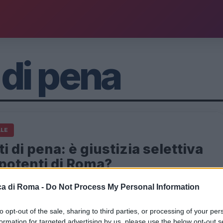
 di pena
ALE
i di pena: è giustizia selettiva
 potenti di Roma?
2026 - 19:09
Italo Lauro
a di Roma -
Do Not Process My Personal Information
e decisione di concedere sconti di pena a Gianni
, ex sindaco di Roma, ha sollevato un polverone di
to opt-out of the sale, sharing to third parties, or processing of your per
formation for targeted advertising by us, please use the below opt-out s