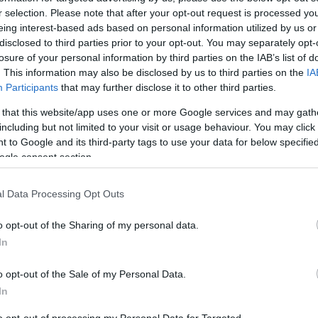
 nella capitale e non solo. È inaccettabile…
r selection. Please note that after your opt-out request is processed y
eing interest-based ads based on personal information utilized by us or
articolo →
disclosed to third parties prior to your opt-out. You may separately opt-
losure of your personal information by third parties on the IAB’s list of
. This information may also be disclosed by us to third parties on the
IA
Participants
that may further disclose it to other third parties.
 that this website/app uses one or more Google services and may gath
including but not limited to your visit or usage behaviour. You may click 
 to Google and its third-party tags to use your data for below specifi
ogle consent section.
l Data Processing Opt Outs
o opt-out of the Sharing of my personal data.
In
o opt-out of the Sale of my Personal Data.
In