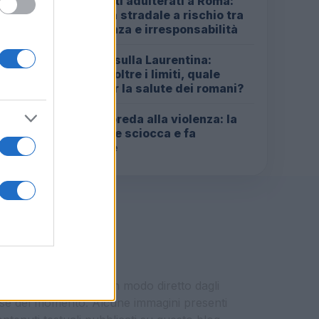
Carburanti adulterati a Roma:
1
sicurezza stradale a rischio tra
indifferenza e irresponsabilità
Incendio sulla Laurentina:
2
diossina oltre i limiti, quale
futuro per la salute dei romani?
Roma in preda alla violenza: la
3
rapina che sciocca e fa
discutere
i vengono pubblicati in modo diretto dagli
eresse del momento. Alcune immagini presenti