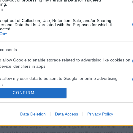
to opt-out of processing my Personal Data for Targeted
ing.
In
o opt-out of Collection, Use, Retention, Sale, and/or Sharing
ersonal Data that Is Unrelated with the Purposes for which it
lected.
Out
consents
o allow Google to enable storage related to advertising like cookies on
evice identifiers in apps.
o allow my user data to be sent to Google for online advertising
s.
CONFIRM
to allow Google to send me personalized advertising.
La Cronaca di Roma
o allow Google to enable storage related to analytics like cookies on
Data Deletion
Data Access
Privacy Policy
evice identifiers in apps.
 calendario fisso o una periodicità prestabilita. I contenut
ase alla loro disponibilità, agli argomenti trattati e all’int
o allow Google to enable storage related to functionality of the website