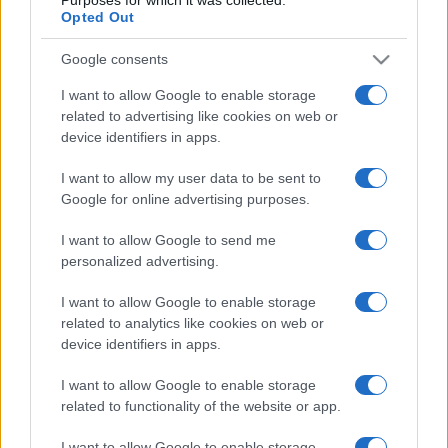
Opted Out
Google consents
I want to allow Google to enable storage
PIÙ LETTE
related to advertising like cookies on web or
device identifiers in apps.
Carburanti adulterati a Roma: sicurezza
1
I want to allow my user data to be sent to
stradale a rischio tra indifferenza e
Google for online advertising purposes.
irresponsabilità
I want to allow Google to send me
Tragedia alla Balduina: la morte del
2
personalized advertising.
dentista Federico Derla e la questione della
sicurezza stradale
I want to allow Google to enable storage
related to analytics like cookies on web or
Omicidio a Roma: un ragazzo sfregiato con
3
device identifiers in apps.
l’acido muore, la comunità in apprensione
I want to allow Google to enable storage
related to functionality of the website or app.
I want to allow Google to enable storage