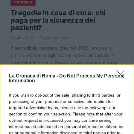
CRONACA
Tragedia in casa di cura: chi
paga per la sicurezza dei
pazienti?
8 Aprile 2026 - 15:49
Italo Lauro
È incredibile pensare che nel 2023, ancora si
parli di episodi tragici come quello accaduto in
una casa di cura di Roma, dove una vita è stata
spezzata…
La Cronaca di Roma -
Do Not Process My Personal
Information
Leggi l’articolo →
If you wish to opt-out of the sale, sharing to third parties, or
processing of your personal or sensitive information for
ULTIME NOTIZIE
targeted advertising by us, please use the below opt-out
section to confirm your selection. Please note that after your
Dalla festa al dramma: la morte di
opt-out request is processed you may continue seeing
Benedetta Marino e l’appello per
interest-based ads based on personal information utilized by
un futuro più sicuro per i giovani
us or personal information disclosed to third parties prior to