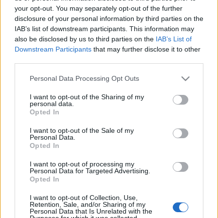
1 ora fa
your opt-out. You may separately opt-out of the further
disclosure of your personal information by third parties on the
Calciomercato Roma: Gasperini
IAB’s list of downstream participants. This information may
alza la voce, tensioni con la
also be disclosed by us to third parties on the
IAB’s List of
società e futuro incerto
Downstream Participants
that may further disclose it to other
4 ore fa
third parties.
Please note that this website/app uses one or more Google
Ostia, ciclista investito: svelato il
Personal Data Processing Opt Outs
services and may gather and store information including but
volto del pirata della strada
not limited to your visit or usage behaviour. You may click to
I want to opt-out of the Sharing of my
4 ore fa
personal data.
grant or deny consent to Google and its third-party tags to
Opted In
use your data for below specified purposes in below Google
consent section.
I want to opt-out of the Sale of my
Tragedia in spiaggia: un 72enne
Personal Data.
annega a Fregene, troppi rischi
Opted In
per i più vulnerabili
4 ore fa
I want to opt-out of processing my
Personal Data for Targeted Advertising.
Opted In
Verduraio o spacciatore? L’ombra
della droga sul mercato di
I want to opt-out of Collection, Use,
Trionfale
Retention, Sale, and/or Sharing of my
Personal Data that Is Unrelated with the
5 ore fa
Purposes for which it was collected.