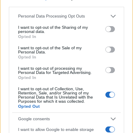
third parties.
tredici ore senza acqua, quali
strade in crisi?
Please note that this website/app uses one or more Google
Personal Data Processing Opt Outs
services and may gather and store information including but
26 Aprile 2026 - 19:38
Redazione Digitale
not limited to your visit or usage behaviour. You may click to
I want to opt-out of the Sharing of my
personal data.
Tredici ore senz’acqua. Una situazione che fa
grant or deny consent to Google and its third-party tags to
Opted In
use your data for below specified purposes in below Google
tremare i nervi ai residenti del municipio IX di
consent section.
I want to opt-out of the Sale of my
Roma, in attesa che il flusso torni a sciogliere le
Personal Data.
loro preoccupazioni.…
Opted In
Leggi l’articolo →
I want to opt-out of processing my
Personal Data for Targeted Advertising.
Opted In
ULTIME NOTIZIE
I want to opt-out of Collection, Use,
Retention, Sale, and/or Sharing of my
Personal Data that Is Unrelated with the
Purposes for which it was collected.
Carburanti adulterati a Roma: la
Opted Out
Guardia di Finanza interviene per
tutelare i consumatori
Google consents
28 minuti fa
I want to allow Google to enable storage