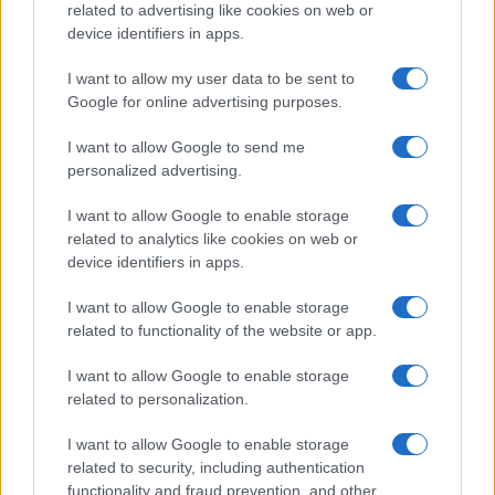
Dramma familiare a Chieti:
related to advertising like cookies on web or
anziana uccisa dal nipote, la
device identifiers in apps.
violenza nascosta nelle mura
domestiche
I want to allow my user data to be sent to
29 minuti fa
Google for online advertising purposes.
Anzio: Ragazzina Scomparsa
I want to allow Google to send me
Ritrovata grazie ai Droni della
personalized advertising.
Polizia Locale
1 ora fa
I want to allow Google to enable storage
related to analytics like cookies on web or
Roma, una rapina che evidenzia la
device identifiers in apps.
crisi sociale: il caso del 38enne
afghano
I want to allow Google to enable storage
1 ora fa
related to functionality of the website or app.
Bike sharing in crisi: l’Antitrust
I want to allow Google to enable storage
sanziona Bird, Dott e Lime. Quale
related to personalization.
futuro per la mobilità sostenibile?
1 ora fa
I want to allow Google to enable storage
related to security, including authentication
functionality and fraud prevention, and other