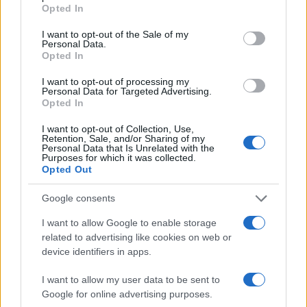
grant or deny consent to Google and its third-party tags to
Opted In
use your data for below specified purposes in below Google
consent section.
I want to opt-out of the Sale of my
ULTIME NOTIZIE
Personal Data.
Opted In
Calciomercato Roma: Gasperini
I want to opt-out of processing my
alza la voce, tensioni con la
Personal Data for Targeted Advertising.
società e futuro incerto
Opted In
25 minuti fa
I want to opt-out of Collection, Use,
Retention, Sale, and/or Sharing of my
Personal Data that Is Unrelated with the
Ostia, ciclista investito: svelato il
Purposes for which it was collected.
volto del pirata della strada
Opted Out
25 minuti fa
Google consents
I want to allow Google to enable storage
Tragedia in spiaggia: un 72enne
annega a Fregene, troppi rischi
related to advertising like cookies on web or
per i più vulnerabili
device identifiers in apps.
26 minuti fa
I want to allow my user data to be sent to
Google for online advertising purposes.
Verduraio o spacciatore? L’ombra