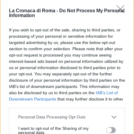
La Cronaca di Roma -
Do Not Process My Personal
Information
If you wish to opt-out of the sale, sharing to third parties, or
processing of your personal or sensitive information for
targeted advertising by us, please use the below opt-out
section to confirm your selection. Please note that after your
ATTUALITÀ
opt-out request is processed you may continue seeing
Fontana di Trevi spenta per Gaza
interest-based ads based on personal information utilized by
us or personal information disclosed to third parties prior to
oggi, Roma manifesta per la
your opt-out. You may separately opt-out of the further
pace
disclosure of your personal information by third parties on the
IAB’s list of downstream participants. This information may
17 Luglio 2025 - 18:29
Redazione Digitale
also be disclosed by us to third parties on the
IAB’s List of
Roma lancia un messaggio simbolico per la pace
Downstream Participants
that may further disclose it to other
a Gaza ROMA, 17 LUG – La Fontana di Trevi si
third parties.
spegnerà per un’ora domani sera, dalle 22 alle
Please note that this website/app uses one or more Google
Personal Data Processing Opt Outs
23,…
services and may gather and store information including but
not limited to your visit or usage behaviour. You may click to
I want to opt-out of the Sharing of my
Leggi l’articolo →
personal data.