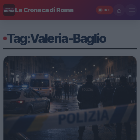
⌕
La Cronaca di Roma
LIVE
Tag:
Valeria-Baglio