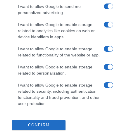
della droga sul mercato di
I want to allow Google to send me
Trionfale
personalized advertising.
1 ora fa
I want to allow Google to enable storage
Casalotti in lutto: l’ultimo saluto a
related to analytics like cookies on web or
Kamal, Jahan e Arowa segna un
device identifiers in apps.
grido di aiuto per la comunità
2 ore fa
I want to allow Google to enable storage
related to functionality of the website or app.
I want to allow Google to enable storage
related to personalization.
PIÙ LETTE
I want to allow Google to enable storage
related to security, including authentication
Carburanti adulterati a Roma: sicurezza
1
functionality and fraud prevention, and other
stradale a rischio tra indifferenza e
user protection.
irresponsabilità
Tragedia alla Balduina: la morte del
2
CONFIRM
dentista Federico Derla e la questione della