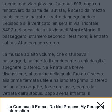
L’uomo, che viaggiava sull’autobus
913
, dopo un
rimprovero da parte dell’autista, è sceso dal mezzo
pubblico e ne ha rotto il vetro danneggiandolo.
L’episodio si è verificato ieri sera in via Trionfale
8497, nei pressi della stazione di
MonteMario
. Il
passeggero, straniero secondo i testimoni, è entrato
sul bus Atac con uno stereo.
La musica ad alto volume, che disturbava i
passeggeri, ha indotto il conducente a chiedergli di
spegnere lo stereo. Ne è nata una breve
discussione, al termine della quale l’uomo è sceso
alla prima fermata utile e ha lanciato prima lo stereo
poi un altro oggetto, forse un sasso, contro la
vetrata dell’autobus. Dopo averla infranta, il
passeggero si è poi dato subito alla fuga. Sul posto
sono intervenute le forze dell’ordine che, dopo aver
La Cronaca di Roma -
Do Not Process My Personal
Information