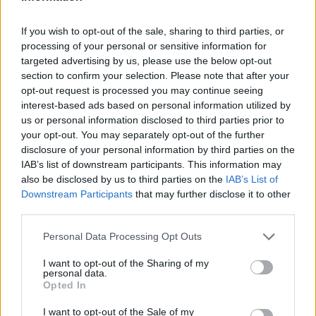
ascoltato i testimoni, sono alla ricerca del vandalo.
If you wish to opt-out of the sale, sharing to third parties, or
processing of your personal or sensitive information for
POTREBBE INTERESSARTI
targeted advertising by us, please use the below opt-out
section to confirm your selection. Please note that after your
Novità per la rimessa Atac di
opt-out request is processed you may continue seeing
Piazza Ragusa: pronto il piano del
interest-based ads based on personal information utilized by
Comune
us or personal information disclosed to third parties prior to
5 anni fa
your opt-out. You may separately opt-out of the further
ROMA Atac sospende autista:
disclosure of your personal information by third parties on the
postava video su Tik Tok mentre
IAB’s list of downstream participants. This information may
guidava
also be disclosed by us to third parties on the
IAB’s List of
5 anni fa
Downstream Participants
that may further disclose it to other
third parties.
LEGGI ANCHE I LAVORI SULLA LINEA ROMA-NAPOLI
Please note that this website/app uses one or more Google
Personal Data Processing Opt Outs
services and may gather and store information including but
SEGUICI ANCHE SU FACEBOOK
not limited to your visit or usage behaviour. You may click to
I want to opt-out of the Sharing of my
personal data.
grant or deny consent to Google and its third-party tags to
Opted In
use your data for below specified purposes in below Google
consent section.
I want to opt-out of the Sale of my