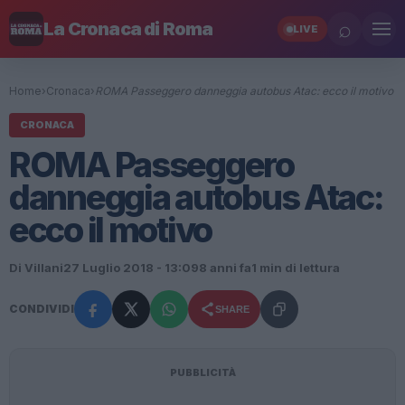
⌕
La Cronaca di Roma
LIVE
Home
›
Cronaca
›
ROMA Passeggero danneggia autobus Atac: ecco il motivo
CRONACA
ROMA Passeggero
danneggia autobus Atac:
ecco il motivo
Di Villani
27 Luglio 2018 - 13:09
8 anni fa
1 min di lettura
CONDIVIDI
SHARE
PUBBLICITÀ