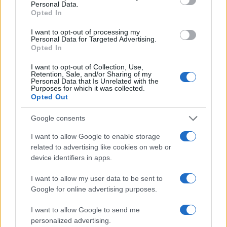
Personal Data.
Opted In
Precedente
Successiva
GUIDONIA
ATAC TUSCOLANA
I want to opt-out of processing my
Incidente sul
Ennesimo bus in
Personal Data for Targeted Advertising.
lavoro al Car.
fiamme questa
Opted In
Grave operaio
mattina
I want to opt-out of Collection, Use,
Retention, Sale, and/or Sharing of my
Personal Data that Is Unrelated with the
Tag:
Purposes for which it was collected.
Atac
Autobus
Opted Out
Google consents
ARTICOLI CORRELATI
I want to allow Google to enable storage
related to advertising like cookies on web or
device identifiers in apps.
I want to allow my user data to be sent to
Google for online advertising purposes.
I want to allow Google to send me
Novità per la rimessa Atac di Piazza Ragusa: pronto il
personalized advertising.
piano del Comune