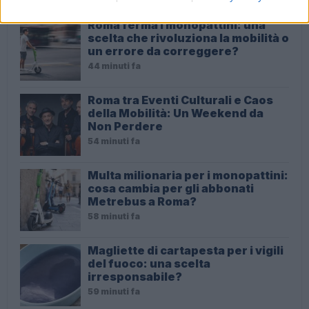
Roma ferma i monopattini: una
scelta che rivoluziona la mobilità o
un errore da correggere?
44 minuti fa
Roma tra Eventi Culturali e Caos
della Mobilità: Un Weekend da
Non Perdere
54 minuti fa
Multa milionaria per i monopattini:
cosa cambia per gli abbonati
Metrebus a Roma?
58 minuti fa
Magliette di cartapesta per i vigili
del fuoco: una scelta
irresponsabile?
59 minuti fa