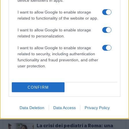
device identifiers in apps.
per chi supera il limite. Dal 30 marzo
I want to allow Google to enable storage
related to functionality of the website or app.
I want to allow Google to enable storage
related to personalization.
I want to allow Google to enable storage
Audio Zaniolo, la ragazza coinvolta fa chiarezza sulle
voci
related to security, including authentication
functionality and fraud prevention, and other
user protection.
ULTIME NOTIZIE
CONFIRM
Roma in allerta: come difendersi
dalle malattie di stagione
2 minuti fa
Data Deletion
Data Access
Privacy Policy
La crisi dei pediatri a Roma: una