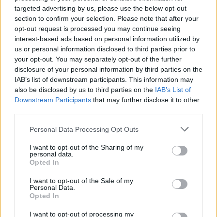
targeted advertising by us, please use the below opt-out
Christmas World a Roma, la
section to confirm your selection. Please note that after your
Capitale ospiterà il villaggio
opt-out request is processed you may continue seeing
natalizio più grande d’Europa
interest-based ads based on personal information utilized by
4 anni fa
us or personal information disclosed to third parties prior to
Alla Galleria Giovanni XXIII arriva
your opt-out. You may separately opt-out of the further
l’autovelox. Multe per chi supera
disclosure of your personal information by third parties on the
il limite. Dal 30 marzo
IAB’s list of downstream participants. This information may
3 anni fa
also be disclosed by us to third parties on the
IAB’s List of
Downstream Participants
that may further disclose it to other
third parties.
MONTEVERDE, ARRIVA UN BINARIO DEDICATO A
Please note that this website/app uses one or more Google
Personal Data Processing Opt Outs
HARRY POTTER
services and may gather and store information including but
not limited to your visit or usage behaviour. You may click to
I want to opt-out of the Sharing of my
personal data.
grant or deny consent to Google and its third-party tags to
Precedente
Opted In
Successiva
use your data for below specified purposes in below Google
Animalisti contro
VERSO JUVENTUS
Ama: “Processo di
consent section.
I want to opt-out of the Sale of my
LAZIO: le probabili
derattizzazione
Personal Data.
formazioni del
Opted In
pericoloso anche
match
per bambini”
I want to opt-out of processing my