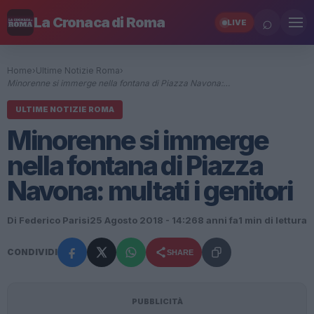
⌕
La Cronaca di Roma
LIVE
Home
›
Ultime Notizie Roma
›
Minorenne si immerge nella fontana di Piazza Navona:…
ULTIME NOTIZIE ROMA
Minorenne si immerge
nella fontana di Piazza
Navona: multati i genitori
Di Federico Parisi
25 Agosto 2018 - 14:26
8 anni fa
1 min di lettura
CONDIVIDI
SHARE
PUBBLICITÀ