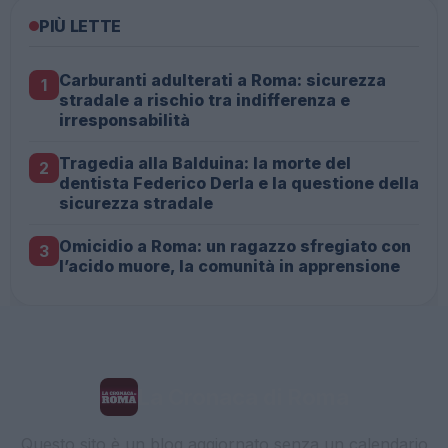
PIÙ LETTE
Carburanti adulterati a Roma: sicurezza
1
stradale a rischio tra indifferenza e
irresponsabilità
Tragedia alla Balduina: la morte del
2
dentista Federico Derla e la questione della
sicurezza stradale
Omicidio a Roma: un ragazzo sfregiato con
3
l’acido muore, la comunità in apprensione
La Cronaca di Roma
Questo sito è un blog aggiornato senza un calendario