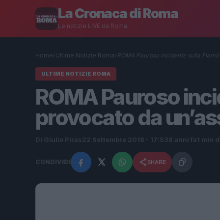
La Cronaca di Roma
Le notizie LIVE da Roma
Home
›
Ultime Notizie Roma
›
ROMA Pauroso incidente sulla Flami
ULTIME NOTIZIE ROMA
ROMA Pauroso incid
provocato da un’a
Di Giulio Piras
22 Settembre 2018 - 17:53
8 anni fa
1 min d
CONDIVIDI
SHARE