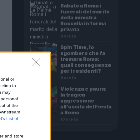
Sabato a Roma i
funerali del marito
della ministra
Roccella in forma
privata
9 ore fa
Spin Time, lo
sgombero che fa
tremare Roma:
quali conseguenze
per i residenti?
9 ore fa
sonal or
ection to
Violenza e paura:
ou may
la tragica
 personal
aggressione
out of the
all’uscita del Fiesta
 downstream
a Roma
B’s List of
10 ore fa
er and store