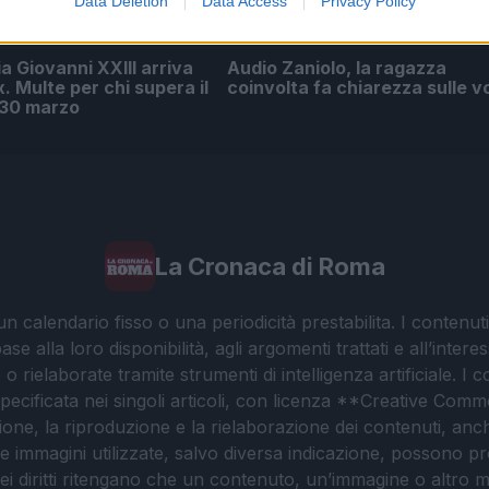
Data Deletion
Data Access
Privacy Policy
ia Giovanni XXIII arriva
Audio Zaniolo, la ragazza
x. Multe per chi supera il
coinvolta fa chiarezza sulle v
l 30 marzo
La Cronaca di Roma
 calendario fisso o una periodicità prestabilita. I contenut
ase alla loro disponibilità, agli argomenti trattati e all’int
 rielaborate tramite strumenti di intelligenza artificiale. I 
 specificata nei singoli articoli, con licenza **Creative C
ione, la riproduzione e la rielaborazione dei contenuti, an
. Le immagini utilizzate, salvo diversa indicazione, possono pr
ei diritti ritengano che un contenuto, un’immagine o altro mat