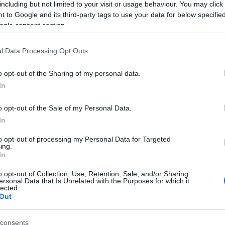
including but not limited to your visit or usage behaviour. You may click 
nte sulla Flaminia. Lo
 to Google and its third-party tags to use your data for below specifi
ogle consent section.
o è stato provaocato da
.
l Data Processing Opt Outs
o opt-out of the Sharing of my personal data.
o avrebbe fatto una folle inversione a U sulla via ro
In
dosi a scontrare contro una macchina che stava
o opt-out of the Sale of my Personal Data.
autore di questa assurda manovra sembra sia stato un
In
l’incidente invece c’era una donna incinta rricoverata 
to opt-out of processing my Personal Data for Targeted
ndizioni sono comunque non preoccupanti. Al momento
ing.
Sul posto ambulanza e polizia municipale. Lautore
In
o.
o opt-out of Collection, Use, Retention, Sale, and/or Sharing
ersonal Data that Is Unrelated with the Purposes for which it
lected.
ELLA NOTTE>>>LEGGI QUI
Out
consents
Successiva