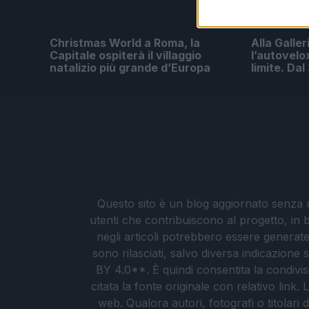
Christmas World a Roma, la
Alla Galler
Capitale ospiterà il villaggio
l’autovelo
natalizio più grande d’Europa
limite. Da
Questo sito è un blog aggiornato senza un
utenti che contribuiscono al progetto, in b
negli articoli potrebbero essere generate o
sono rilasciati, salvo diversa indicazione
BY 4.0**. È quindi consentita la condivis
citata la fonte originale con relativo link
web. Qualora autori, fotografi o titolari d