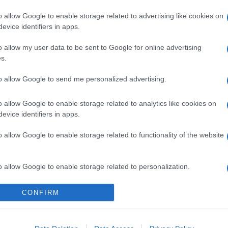
rto I,
GLI ULTRAS PER AMATRICE – Da tutta
o allow Google to enable storage related to advertising like cookies on
Italia per un evento benefico
evice identifiers in apps.
o allow my user data to be sent to Google for online advertising
s.
to allow Google to send me personalized advertising.
a
Alla Galleria Giovanni XXIII
io
arriva l’autovelox. Multe per c
o allow Google to enable storage related to analytics like cookies on
opa
supera il limite. Dal 30 marzo
evice identifiers in apps.
3 anni fa
o allow Google to enable storage related to functionality of the website
o allow Google to enable storage related to personalization.
o allow Google to enable storage related to security, including
CONFIRM
cation functionality and fraud prevention, and other user protection.