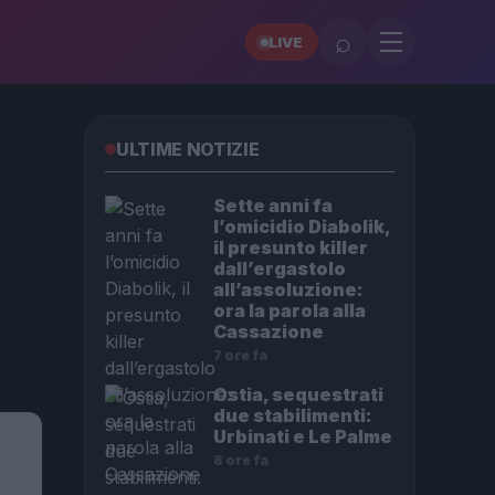
⌕
LIVE
ULTIME NOTIZIE
Sette anni fa
l’omicidio Diabolik,
il presunto killer
dall’ergastolo
all’assoluzione:
ora la parola alla
Cassazione
7 ore fa
Ostia, sequestrati
due stabilimenti:
Urbinati e Le Palme
8 ore fa