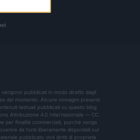
oci
i vengono pubblicati in modo diretto dagli
eresse del momento. Alcune immagini presenti
contenuti testuali pubblicati su questo blog
ommons Attribuzione 4.0 Internazionale — CC
che per finalità commerciali, purché venga
ovenire da fonti liberamente disponibili sul
eriale pubblicato violi diritti di proprietà