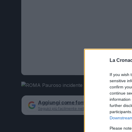
La Cronac
If you wish 
sensitive in
confirm you
continue se
information 
Aggiungi come fonte preferita su Goog
further disc
Seguici più facilmente nelle notizie consigliate
participants
Downstream 
Please note