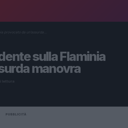
nia provocato da un’assurda…
ente sulla Flaminia
ssurda manovra
i lettura
PUBBLICITÀ