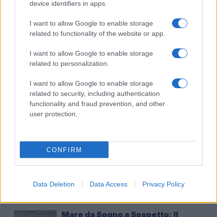
device identifiers in apps.
centro città in 20 minuti”
I want to allow Google to enable storage
related to functionality of the website or app.
I want to allow Google to enable storage
related to personalization.
I want to allow Google to enable storage
Via Portuense, rapina farmacia con una pistola
giocattolo
related to security, including authentication
functionality and fraud prevention, and other
user protection.
ULTIME NOTIZIE
CONFIRM
Giorgio Parisi scende in campo
con Spin Time: un appello contro
le disuguaglianze
Data Deletion
Data Access
Privacy Policy
22 minuti fa
Mare da Sogno a Sospetto: Il