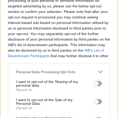
processing of your personal or sensitive information for
POTREBBE INTERESSARTI
targeted advertising by us, please use the below opt-out
section to confirm your selection. Please note that after your
opt-out request is processed you may continue seeing
Ryanair punta su Roma, il colosso
interest-based ads based on personal information utilized by
dell’aviazione low cost lancia 18
nuove tratte ed assume 7000
us or personal information disclosed to third parties prior to
dipendenti
your opt-out. You may separately opt-out of the further
4 anni fa
disclosure of your personal information by third parties on the
IAB’s list of downstream participants. This information may
Taxi volante, primo test a Roma:
also be disclosed by us to third parties on the
IAB’s List of
“Da Fiumicino al centro città in
20 minuti”
Downstream Participants
that may further disclose it to other
third parties.
4 anni fa
Please note that this website/app uses one or more Google
Personal Data Processing Opt Outs
services and may gather and store information including but
Precedente
Successiva
not limited to your visit or usage behaviour. You may click to
I want to opt-out of the Sharing of my
personal data.
CASO CUCCHI
ROMA La GdF
grant or deny consent to Google and its third-party tags to
Opted In
Nistri attacca i
sequestra prodotti
use your data for below specified purposes in below Google
responsabili: “Chi
di Halloween
consent section.
I want to opt-out of the Sale of my
ha sbagliato…”
contraffatti
Personal Data.
Opted In