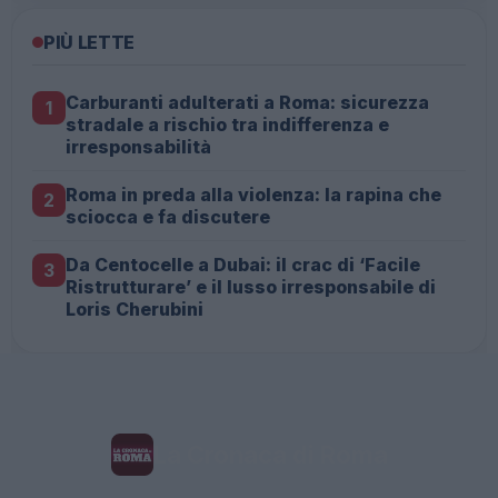
PIÙ LETTE
Carburanti adulterati a Roma: sicurezza
1
stradale a rischio tra indifferenza e
irresponsabilità
Roma in preda alla violenza: la rapina che
2
sciocca e fa discutere
Da Centocelle a Dubai: il crac di ‘Facile
3
Ristrutturare’ e il lusso irresponsabile di
Loris Cherubini
La Cronaca di Roma