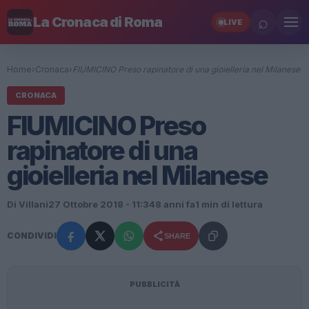
⌕
La Cronaca di Roma
LIVE
Home
›
Cronaca
›
FIUMICINO Preso rapinatore di una gioielleria nel Milanese
CRONACA
FIUMICINO Preso
rapinatore di una
gioielleria nel Milanese
Di Villani
27 Ottobre 2018 - 11:34
8 anni fa
1 min di lettura
CONDIVIDI
SHARE
PUBBLICITÀ