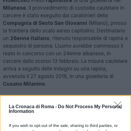
FIUMICINO
Preso
rapinatore
di una gioielleria nel
Milanese
. Il provvedimento di custodia cautelare in
carcere è stato eseguito dai carabinieri della
Compagnia di Sesto San Giovanni
(Milano), presso
la frontiera dello scalo aereo capitolino. Destinatario
un
26enne italiano
, ritenuto responsabile di rapina e
sequestro di persona. L’uomo avrebbe commesso il
reato in concorso con un 24enne albanese, in
carcere dallo scorso 13 febbraio. La misura cautelare
arriva a seguito delle indagini su una rapina,
avvenuta il 27 agosto 2016, in una gioielleria di
Cusano Milanino
.
LEGGI ANCHE LE PAROLE DI NISTRI SUL CASO
CUCCHI
La Cronaca di Roma -
Do Not Process My Personal
Information
SEGUICI ANCHE SU FACEBOOK
If you wish to opt-out of the sale, sharing to third parties, or