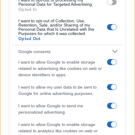
I want to opt-out of processing my
Tag:
fiumicino
Rapina
Personal Data for Targeted Advertising.
Opted In
I want to opt-out of Collection, Use,
ARTICOLI CORRELATI
Retention, Sale, and/or Sharing of my
Personal Data that Is Unrelated with the
Purposes for which it was collected.
Opted Out
Google consents
I want to allow Google to enable storage
related to advertising like cookies on web or
device identifiers in apps.
Ryanair punta su Roma, il colosso dell’aviazione low
cost lancia 18 nuove tratte ed assume 7000
dipendenti
I want to allow my user data to be sent to
Google for online advertising purposes.
I want to allow Google to send me
personalized advertising.
I want to allow Google to enable storage
related to analytics like cookies on web or
Taxi volante, primo test a Roma: “Da Fiumicino al