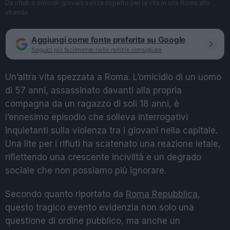
Da rifiuti a omicidi: giovani senza rispetto per la vita in una Roma allo
sbando
Aggiungi come fonte preferita su Google
Seguici più facilmente nelle notizie consigliate
Un’altra vita spezzata a Roma. L’omicidio di un uomo
di 57 anni, assassinato davanti alla propria
compagna da un ragazzo di soli 18 anni, è
l’ennesimo episodio che solleva interrogativi
inquietanti sulla violenza tra i giovani nella capitale.
Una lite per i rifiuti ha scatenato una reazione letale,
riflettendo una crescente inciviltà e un degrado
sociale che non possiamo più ignorare.
Secondo quanto riportato da
Roma Repubblica
,
questo tragico evento evidenzia non solo una
questione di ordine pubblico, ma anche un