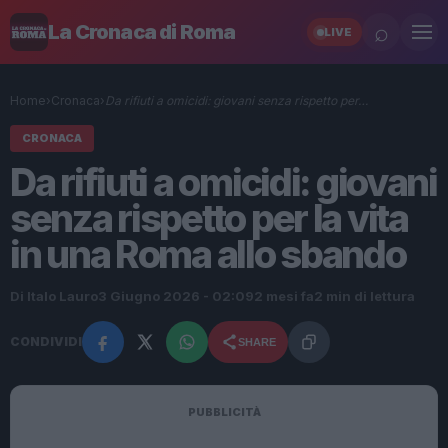
⌕
La Cronaca di Roma
LIVE
Home
›
Cronaca
›
Da rifiuti a omicidi: giovani senza rispetto per…
CRONACA
Da rifiuti a omicidi: giovani
senza rispetto per la vita
in una Roma allo sbando
Di Italo Lauro
3 Giugno 2026 - 02:09
2 mesi fa
2 min di lettura
CONDIVIDI
SHARE
PUBBLICITÀ