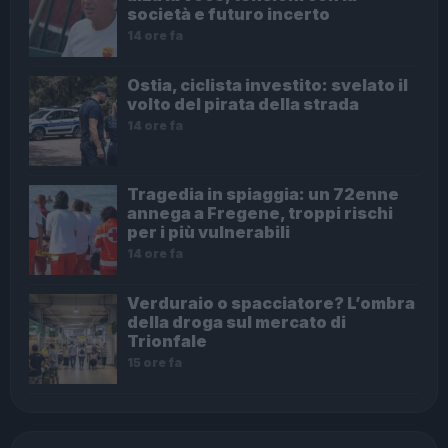
società e futuro incerto
14 ore fa
Ostia, ciclista investito: svelato il
volto del pirata della strada
14 ore fa
Tragedia in spiaggia: un 72enne
annega a Fregene, troppi rischi
per i più vulnerabili
14 ore fa
Verduraio o spacciatore? L’ombra
della droga sul mercato di
Trionfale
15 ore fa