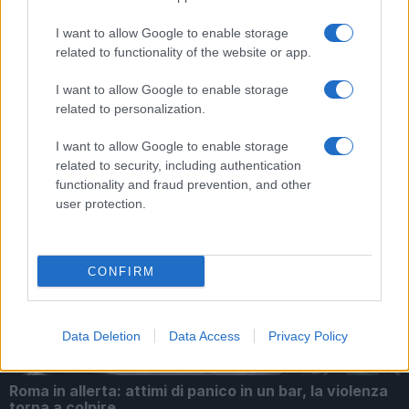
Tag:
giovani
Omicidio
violenza
I want to allow Google to enable storage
related to functionality of the website or app.
ARTICOLI CORRELATI
I want to allow Google to enable storage
related to personalization.
I want to allow Google to enable storage
related to security, including authentication
functionality and fraud prevention, and other
user protection.
Violenza e Razismo a Roma: La Sparatoria di
Trastevere È Solo La Punta dell’Iceberg?
CONFIRM
Data Deletion
Data Access
Privacy Policy
Roma in allerta: attimi di panico in un bar, la violenza
torna a colpire