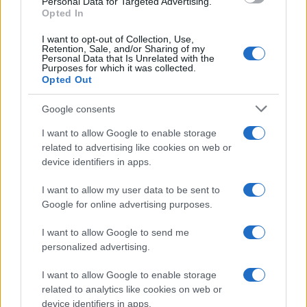
Personal Data for Targeted Advertising.
emergenza. E soprattutto, come possiamo ricostruire
Opted In
la fiducia e il senso di comunità che, oggi, sembrano
I want to opt-out of Collection, Use,
svaniti nella violenza e nell’anarchia.
Retention, Sale, and/or Sharing of my
Personal Data that Is Unrelated with the
Purposes for which it was collected.
La domanda che resta aperta è: siamo disposti a
Opted Out
guardare in faccia la realtà e a mobilitarci per
Google consents
cambiare le cose, o continueremo a subire il degrado
della società?
I want to allow Google to enable storage
related to advertising like cookies on web or
device identifiers in apps.
Successiva
Certificati falsi,
I want to allow my user data to be sent to
Precedente
assenteismo e
Google for online advertising purposes.
Rifiuti e omicidio:
cartellini: la
Roma affonda nel
pubblica
I want to allow Google to send me
degrado sociale
amministrazione a
personalized advertising.
Roma affonda nel
caos
I want to allow Google to enable storage
related to analytics like cookies on web or
device identifiers in apps.