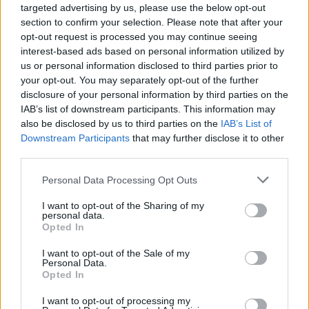
targeted advertising by us, please use the below opt-out
formazione di un futuro diverso?
section to confirm your selection. Please note that after your
opt-out request is processed you may continue seeing
interest-based ads based on personal information utilized by
POTREBBE INTERESSARTI
us or personal information disclosed to third parties prior to
your opt-out. You may separately opt-out of the further
Violenza e Razismo a Roma: La
disclosure of your personal information by third parties on the
Sparatoria di Trastevere È Solo
IAB’s list of downstream participants. This information may
La Punta dell’Iceberg?
also be disclosed by us to third parties on the
IAB’s List of
3 settimane fa
Downstream Participants
that may further disclose it to other
third parties.
Roma in allerta: attimi di panico in
un bar, la violenza torna a colpire
Please note that this website/app uses one or more Google
Personal Data Processing Opt Outs
3 settimane fa
services and may gather and store information including but
not limited to your visit or usage behaviour. You may click to
I want to opt-out of the Sharing of my
personal data.
grant or deny consent to Google and its third-party tags to
Opted In
È urgente avviare una riflessione profonda su come
use your data for below specified purposes in below Google
intervenire per restituire ai giovani valori di rispetto e
consent section.
I want to opt-out of the Sale of my
Personal Data.
civiltà. Cosa serve affinché eventi simili non si
Opted In
ripetano più? Dobbiamo chiederci se le politiche
sociali attuali siano adeguate a fronteggiare questa
I want to opt-out of processing my