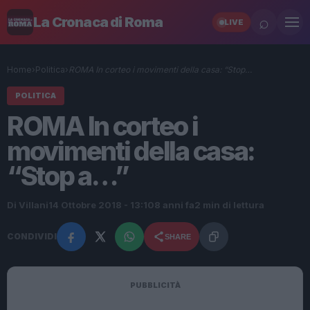
⌕
La Cronaca di Roma
LIVE
Home
›
Politica
›
ROMA In corteo i movimenti della casa: “Stop…
POLITICA
ROMA In corteo i
movimenti della casa:
“Stop a…”
Di Villani
14 Ottobre 2018 - 13:10
8 anni fa
2 min di lettura
CONDIVIDI
SHARE
PUBBLICITÀ