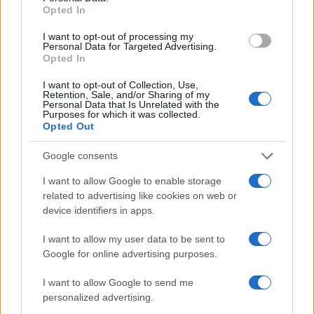
diritti per i migranti
“.
Opted In
La mobilitazione fa parte di un lungo percorso con
I want to opt-out of processing my
Personal Data for Targeted Advertising.
cui una serie di realtà in città ha voluto porre
Opted In
l’attenzione sul tema della povertà dell’emergenza
I want to opt-out of Collection, Use,
abitativa e delle disuguaglianze in città. In mattinata,
Retention, Sale, and/or Sharing of my
Personal Data that Is Unrelated with the
sempre a Piazza Vittorio, c’era stata un’
assemblea
Purposes for which it was collected.
Opted Out
pubblica
lanciata in seguito all’appello ‘Sei uno di
noi’ con al centro il tema delle disuguaglianze che ha
Google consents
già raccolto oltre 350 firme. Il prossimo
I want to allow Google to enable storage
appuntamento è ora fissato per il prossimo 10
related to advertising like cookies on web or
novembre.
device identifiers in apps.
LEGGI ANCHE I CARTELLI DAVANTI AI DEPOSITI
I want to allow my user data to be sent to
ATAC
Google for online advertising purposes.
SEGUICI ANCHE SU FACEBOOK
I want to allow Google to send me
personalized advertising.