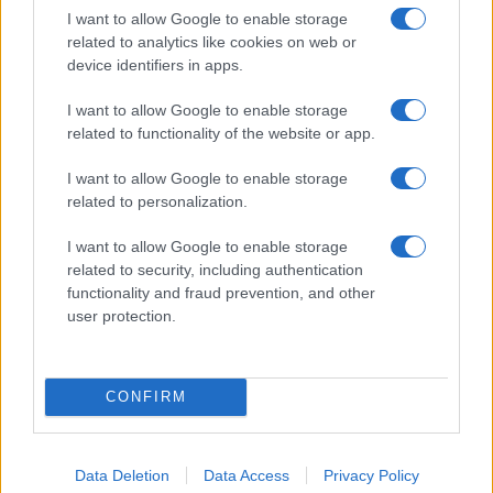
Precedente
Successiva
I want to allow Google to enable storage
ROMA Cartelli
Inseguimento sulla
related to analytics like cookies on web or
ironici davanti ai
Colombo, l’uomo
device identifiers in apps.
depositi Atac: il
non si ferma all’alt
motivo
dei carabinieri
I want to allow Google to enable storage
related to functionality of the website or app.
Tag:
Corteo
Di Maio
Lega
Salvini
Virginia Raggi
I want to allow Google to enable storage
related to personalization.
I want to allow Google to enable storage
ARTICOLI CORRELATI
related to security, including authentication
functionality and fraud prevention, and other
user protection.
CONFIRM
Inchiesta nomine – PM: ‘condannare Raggi a 10 mesi ’
Data Deletion
Data Access
Privacy Policy