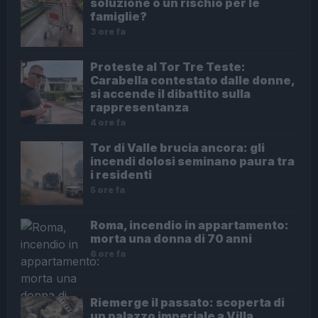
soluzione o un rischio per le
famiglie?
3 ore fa
Proteste al Tor Tre Teste:
Carabella contestato dalle donne,
si accende il dibattito sulla
rappresentanza
4 ore fa
Tor di Valle brucia ancora: gli
incendi dolosi seminano paura tra
i residenti
5 ore fa
Roma, incendio in appartamento:
morta una donna di 70 anni
6 ore fa
Riemerge il passato: scoperta di
un palazzo imperiale a Villa