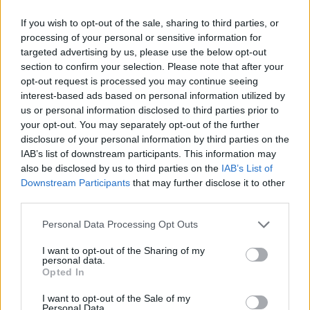
commenta da solo”
6 anni fa
If you wish to opt-out of the sale, sharing to third parties, or
processing of your personal or sensitive information for
targeted advertising by us, please use the below opt-out
Tutti i manifestanti, muniti di striscioni, bandiere e
section to confirm your selection. Please note that after your
cartelli, erano uniti da un solo pensiero: “Q
uesta è
opt-out request is processed you may continue seeing
interest-based ads based on personal information utilized by
una manifestazione per il diritto all’abitare, per non
us or personal information disclosed to third parties prior to
essere cancellati. Contro una politica che non
your opt-out. You may separately opt-out of the further
propone soluzioni e intanto si prepara a sgomberare
disclosure of your personal information by third parties on the
chi una casa se l’è trovata da solo per necessità. La
IAB’s list of downstream participants. This information may
also be disclosed by us to third parties on the
IAB’s List of
circolare Minniti imponeva di trovare delle alternative
Downstream Participants
that may further disclose it to other
prima di sgomberare. Ma queste alternative non le
third parties.
ha trovate il governo, non le ha trovate nemmeno
Please note that this website/app uses one or more Google
l’amministrazione Raggi. La circolare Salvini dice
Personal Data Processing Opt Outs
services and may gather and store information including but
invece che ci possono cacciare anche senza
not limited to your visit or usage behaviour. You may click to
I want to opt-out of the Sharing of my
alternative. Il decreto del ministro dell’Interno
personal data.
grant or deny consent to Google and its third-party tags to
Opted In
introduce pene più severe per chi occupa, per i
use your data for below specified purposes in below Google
consent section.
lavoratori che protestano con i picchetti, restringe i
I want to opt-out of the Sale of my
Personal Data.