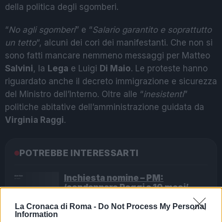
della politica degli sgomberi.
“
No agli sgomberi
” e “
Salario garantito e soprattutto
un tetto
“, alcuni dei cori dei manifestanti. Che non si
sono fatti mancare nemmeno messaggi per Matteo
Salvini
, la
Lega
e Luigi
Di Maio
. Le proteste hanno
riguardato anche il decreto immigrazione e sicurezza
del Ministro dell’Interno. Oltre alle “
inesistenti
”
politiche abitative dell’amministrazione guidata da
Virginia Raggi
.
POTREBBE INTERESSARTI
Inchiesta nomine – PM:
‘condannare Raggi a 10 mesi ’
8 anni fa
La Cronaca di Roma -
Do Not Process My Personal
Di Maio attacca Salvini: “Si
Information