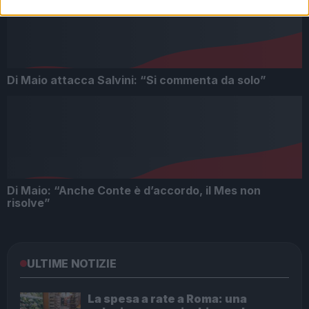
Di Maio attacca Salvini: “Si commenta da solo”
Di Maio: “Anche Conte è d’accordo, il Mes non
risolve”
ULTIME NOTIZIE
La spesa a rate a Roma: una