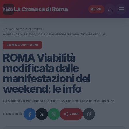
⌕
La Cronaca di Roma
LIVE
Home
›
Roma e dintorni
›
ROMA Viabilità modificata dalle manifestazioni del weekend: le…
ROMA E DINTORNI
ROMA Viabilità
modificata dalle
manifestazioni del
weekend: le info
Di Villani
24 Novembre 2018 - 12:11
8 anni fa
2 min di lettura
CONDIVIDI
SHARE