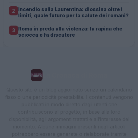
Incendio sulla Laurentina: diossina oltre i
2
limiti, quale futuro per la salute dei romani?
Roma in preda alla violenza: la rapina che
3
sciocca e fa discutere
La Cronaca di Roma
Questo sito è un blog aggiornato senza un calendario
fisso o una periodicità prestabilita. I contenuti vengono
pubblicati in modo diretto dagli utenti che
contribuiscono al progetto, in base alla loro
disponibilità, agli argomenti trattati e all’interesse del
momento. Alcune immagini presenti negli articoli
potrebbero essere generate o rielaborate tramite