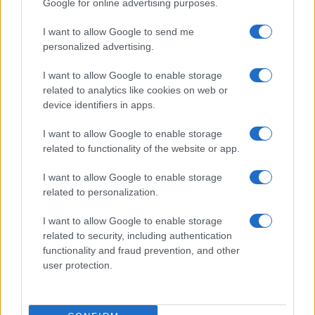
Risorgimento a piazza Cola di Rienzo. Annunciata la
Google for online advertising purposes.
presenza di 200 persone.
I want to allow Google to send me
personalized advertising.
LEGGI ANCHE LE SCRITTE CONTRO UN PROF DEL
MONTALE
I want to allow Google to enable storage
related to analytics like cookies on web or
SEGUICI ANCHE SU TWITTER
device identifiers in apps.
I want to allow Google to enable storage
Precedente
Successiva
related to functionality of the website or app.
ROMA Scritte
PALOMBARA
offensive contro
SABINA Tragedia
I want to allow Google to enable storage
un professore del
all’ospedale: un
related to personalization.
Liceo Montale
morto
I want to allow Google to enable storage
related to security, including authentication
Tag:
viabilità
functionality and fraud prevention, and other
user protection.
ARTICOLI CORRELATI