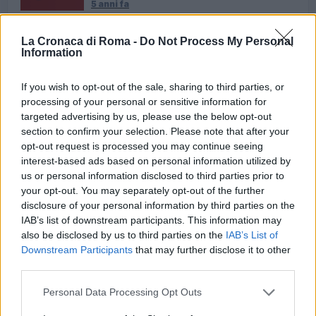
5 anni fa
VIABILITA’ Domenica
pedonalizzazione delle strade di
La Cronaca di Roma -
Do Not Process My Personal
Roma
Information
8 anni fa
If you wish to opt-out of the sale, sharing to third parties, or
processing of your personal or sensitive information for
Alle 15, allo stadio Olimpico, si gioca invece
targeted advertising by us, please use the below opt-out
l’incontro di rugby “
Italia-All Blacks
“, cui
section to confirm your selection. Please note that after your
opt-out request is processed you may continue seeing
assisteranno oltre 50mila spettatori. Per l’occasione,
interest-based ads based on personal information utilized by
è stata realizzata Roma Gioca Sostenibile, guida per
us or personal information disclosed to third parties prior to
raggiungere l’evento a piedi, in bicicletta o col
your opt-out. You may separately opt-out of the further
trasporto pubblico. Per quanto riguarda la viabilità,
disclosure of your personal information by third parties on the
IAB’s list of downstream participants. This information may
saranno in vigore i consueti provvedimenti per
also be disclosed by us to third parties on the
IAB’s List of
regolamentare la
sosta
attorno all’impianto sportivo.
Downstream Participants
that may further disclose it to other
Aree di sosta dedicate saranno istituite in zona
third parties.
piazzale Clodio, Tor di Quinto e Villaggio Olimpico.
Please note that this website/app uses one or more Google
Personal Data Processing Opt Outs
services and may gather and store information including but
Solo per i pullman ci sarà un’area anche sul