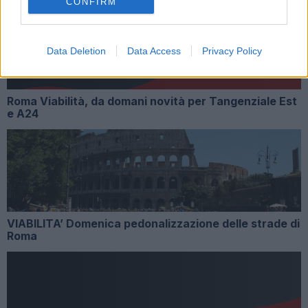
CONFIRM
Data Deletion
Data Access
Privacy Policy
Roma Viabilità, da domani novità per Tangenziale Est
e A24
VIABILITA’ Domenica pedonalizzazione delle strade di
Roma