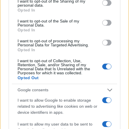
not limited to your visit or usage behaviour. You may click to
I want to opt-out of the Sharing of my
lungotevere della Vittoria, mentre non saranno a
personal data.
grant or deny consent to Google and its third-party tags to
Opted In
disposizione i parcheggi di Tor di Quinto e Olimpico-
use your data for below specified purposes in below Google
Farnesina. Altri divieti di sosta riguarderanno viale
consent section.
I want to opt-out of the Sale of my
Personal Data.
dello Stadio Flaminio, piazzale Ankara, via Capoprati
Opted In
(chiusa al traffico tranne per i mezzi di soccorso e
I want to opt-out of processing my
pronto intervento e di altri autorizzati) e il
Personal Data for Targeted Advertising.
lungotevere della Vittoria, da piazzale Giardino a via
Opted In
Timavo (anch’essa aperta solo a mezzi di soccorso e
I want to opt-out of Collection, Use,
pronto intervento). A servire l’area 15 linee del
Retention, Sale, and/or Sharing of my
Personal Data that Is Unrelated with the
trasporto pubblico
: 2, 23, 31, 32, 69, 70, 200, 201,
Purposes for which it was collected.
Opted Out
226, 280, 301, 446, 628, 910 e 911. Con la
metro
si
può scendere alla fermata Flaminio della linea A e
Google consents
poi prendere il tram 2 verso piazza Mancini.
I want to allow Google to enable storage
related to advertising like cookies on web or
In ultimo, dalle 16,30 alle 18,30 si terrà una
device identifiers in apps.
manifestazione contro il degrado del quartiere
Prati
. L’evento sarà corredato da un corteo da piazza
I want to allow my user data to be sent to