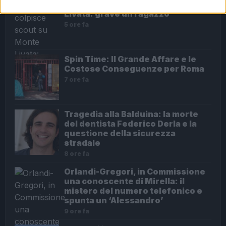
Fulmine colpisce scout su Monte
Livata: grave un ragazzo
5 ore fa
Spin Time: Il Grande Affare e le
Costose Conseguenze per Roma
7 ore fa
Tragedia alla Balduina: la morte
del dentista Federico Derla e la
questione della sicurezza
stradale
8 ore fa
Orlandi-Gregori, in Commissione
una conoscente di Mirella: il
mistero del numero telefonico e
spunta un ‘Alessandro’
9 ore fa