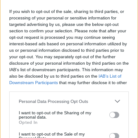
INCIDENTE SUL GRA
If you wish to opt-out of the sale, sharing to third parties, or
processing of your personal or sensitive information for
SEGUICI SU FACEBOOK
targeted advertising by us, please use the below opt-out
section to confirm your selection. Please note that after your
opt-out request is processed you may continue seeing
interest-based ads based on personal information utilized by
POTREBBE INTERESSARTI
us or personal information disclosed to third parties prior to
your opt-out. You may separately opt-out of the further
CASTELLI ROMANI – Vasta
disclosure of your personal information by third parties on the
operazione dei Carabinieri per
IAB’s list of downstream participants. This information may
droga “volante”
also be disclosed by us to third parties on the
IAB’s List of
6 anni fa
Downstream Participants
that may further disclose it to other
TOR BELLA MONACA – Lo spaccio
third parties.
continua anche col Coronavirus
Please note that this website/app uses one or more Google
6 anni fa
Personal Data Processing Opt Outs
services and may gather and store information including but
not limited to your visit or usage behaviour. You may click to
I want to opt-out of the Sharing of my
personal data.
grant or deny consent to Google and its third-party tags to
Opted In
use your data for below specified purposes in below Google
consent section.
I want to opt-out of the Sale of my
Precedente