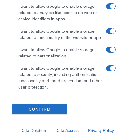
I want to allow Google to enable storage
related to analytics like cookies on web or
device identifiers in apps.
I want to allow Google to enable storage
TOR BELLA MONACA – Lo spaccio continua anche col
related to functionality of the website or app.
Coronavirus
I want to allow Google to enable storage
related to personalization.
I want to allow Google to enable storage
related to security, including authentication
functionality and fraud prevention, and other
user protection.
Tor Bella Monaca e Tor Vergata: blitz di arresti e
sequestri di droga nelle ultime 48 ore
CONFIRM
ULTIME NOTIZIE
Data Deletion
Data Access
Privacy Policy