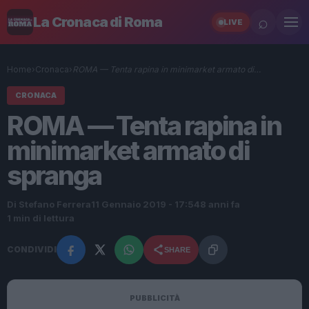
⌕
La Cronaca di Roma
LIVE
Home
›
Cronaca
›
ROMA — Tenta rapina in minimarket armato di…
CRONACA
ROMA — Tenta rapina in
minimarket armato di
spranga
Di Stefano Ferrera
11 Gennaio 2019 - 17:54
8 anni fa
1 min di lettura
CONDIVIDI
SHARE
PUBBLICITÀ