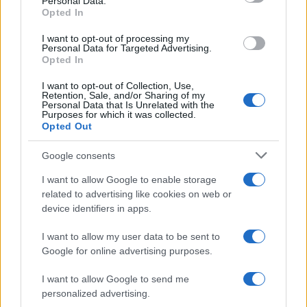
Personal Data.
Successiva
Opted In
ROMA Gra —
ZAGAROLO
Schianto tra 4
Arrestato bullo di
I want to opt-out of processing my
auto. Traffico in
quindici anni
Personal Data for Targeted Advertising.
tilt
Opted In
I want to opt-out of Collection, Use,
Retention, Sale, and/or Sharing of my
Tag:
carabinieri
Personal Data that Is Unrelated with the
Purposes for which it was collected.
Opted Out
ARTICOLI CORRELATI
Google consents
I want to allow Google to enable storage
related to advertising like cookies on web or
device identifiers in apps.
I want to allow my user data to be sent to
Google for online advertising purposes.
CASTELLI ROMANI – Vasta operazione dei Carabinieri
I want to allow Google to send me
per droga “volante”
personalized advertising.