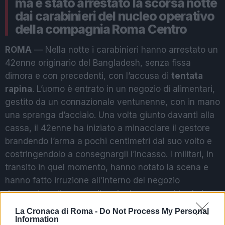
ma è stato arrestato la scorsa notte
dai carabinieri del nucleo operativo
della compagnia Roma Centro
ROMA
— Nella notte i carabinieri hanno arrestato un
42enne originario del Bangladesh, senza fissa
dimora e con precedenti, con l’accusa di
tentata
rapina
. L’uomo è entrato in un negozio di alimentari,
gestito da un connazionale ventunenne, con in mano
una spranga d’acciaio. Una volta giunto davanti alla
cassa, il 42enne ha iniziato a minacciare il gestore
brandendo l’arma a pochi centimetri dal suo volto e
costringendolo a consegnargli l’incasso. I militari, in
transito in quel momento, hanno notato la scena e
hanno fatto irruzione all’interno del negozio
riuscendo a disarmare il rapinatore per poi trarlo in
arresto
. Il malvivente è stato condotto in caserma,
La Cronaca di Roma -
Do Not Process My Personal
dove sarà in attesa del rito direttissimo.
Information