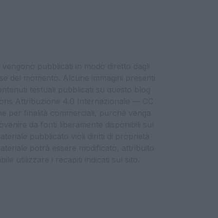
i vengono pubblicati in modo diretto dagli
eresse del momento. Alcune immagini presenti
contenuti testuali pubblicati su questo blog
ommons Attribuzione 4.0 Internazionale — CC
che per finalità commerciali, purché venga
ovenire da fonti liberamente disponibili sul
eriale pubblicato violi diritti di proprietà
materiale potrà essere modificato, attribuito
e utilizzare i recapiti indicati sul sito.