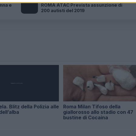
enna e
ROMA ATAC Prevista assunzione di
200 autisti del 2019
a. Blitz della Polizia alle
Roma Milan Tifoso della
dell’alba
giallorosso allo stadio con 47
bustine di Cocaina