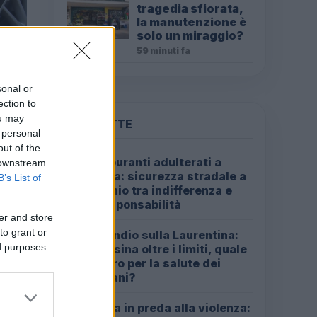
tragedia sfiorata,
la manutenzione è
solo un miraggio?
59 minuti fa
sonal or
ection to
ou may
PIÙ LETTE
 personal
out of the
Carburanti adulterati a
 downstream
1
Roma: sicurezza stradale a
B’s List of
rischio tra indifferenza e
irresponsabilità
er and store
to grant or
Incendio sulla Laurentina:
2
ed purposes
diossina oltre i limiti, quale
futuro per la salute dei
romani?
Roma in preda alla violenza:
3