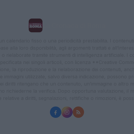
La Cronaca di Roma
 calendario fisso o una periodicità prestabilita. I contenut
ase alla loro disponibilità, agli argomenti trattati e all’int
 rielaborate tramite strumenti di intelligenza artificiale. I 
 specificata nei singoli articoli, con licenza **Creative C
ione, la riproduzione e la rielaborazione dei contenuti, an
. Le immagini utilizzate, salvo diversa indicazione, possono pr
ei diritti ritengano che un contenuto, un’immagine o altro mat
ssono richiederne la verifica. Dopo opportuna valutazione, il 
lative a diritti, segnalazioni, rettifiche o rimozioni, è possibil