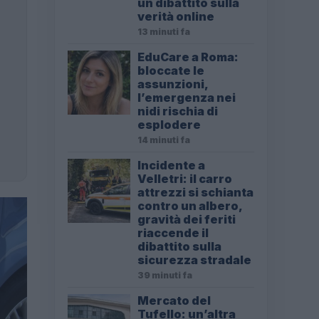
un dibattito sulla
verità online
13 minuti fa
EduCare a Roma:
bloccate le
assunzioni,
l’emergenza nei
nidi rischia di
esplodere
14 minuti fa
Incidente a
Velletri: il carro
attrezzi si schianta
contro un albero,
gravità dei feriti
riaccende il
dibattito sulla
sicurezza stradale
39 minuti fa
Mercato del
Tufello: un’altra