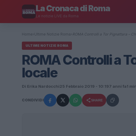
La Cronaca di Roma
Le notizie LIVE da Roma
Home
›
Ultime Notizie Roma
›
ROMA Controlli a Tor Pignattara – C
ULTIME NOTIZIE ROMA
ROMA Controlli a To
locale
Di Erika Nardocchi
25 Febbraio 2019 - 10:19
7 anni fa
1 min
CONDIVIDI
SHARE