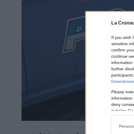
La Cronac
If you wish 
sensitive in
confirm you
continue se
information 
further disc
participants
Downstream 
Please note
information 
deny consent
in below Go
Persona