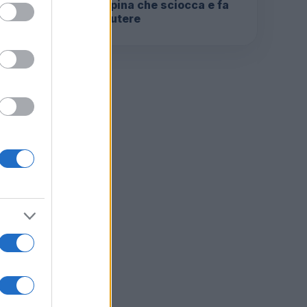
la rapina che sciocca e fa
discutere
ma,
le
a