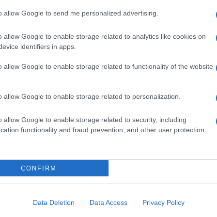
fatto seguito ai numerosi controlli effettuati dal perso
a della sindaca di Roma. Con i quali si accertava che il
to allow Google to send me personalized advertising.
cesi, anche durante l’orario previsto di sospensione del
o allow Google to enable storage related to analytics like cookies on
all’interno alcuni avventori intenti al gioco. La stess
evice identifiers in apps.
stica indicante il suddetto divieto.
o allow Google to enable storage related to functionality of the website
o allow Google to enable storage related to personalization.
o allow Google to enable storage related to security, including
cation functionality and fraud prevention, and other user protection.
riale
Torre Angela. Blitz della Poliz
alle prime luci dell’alba
2 anni fa
CONFIRM
Data Deletion
Data Access
Privacy Policy
Successiva