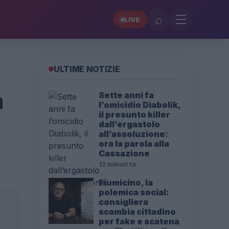
⌕
LIVE
ULTIME NOTIZIE
n
Sette anni fa
l’omicidio Diabolik,
il presunto killer
dall’ergastolo
all’assoluzione:
ora la parola alla
Cassazione
12 minuti fa
Fiumicino, la
polemica social:
consigliera
scambia cittadino
per fake e scatena