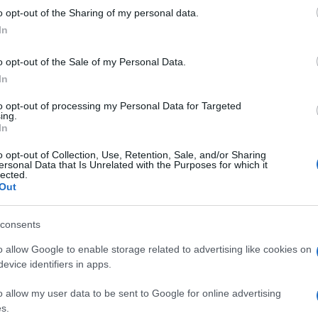
le
o opt-out of the Sharing of my personal data.
In
o opt-out of the Sale of my Personal Data.
 Pignattara – Chiuso un
In
to opt-out of processing my Personal Data for Targeted
ing.
In
ra amministrativa del Commissariato Torpignattara di Ro
o opt-out of Collection, Use, Retention, Sale, and/or Sharing
ersonal Data that Is Unrelated with the Purposes for which it
gli accertamenti straordinari del territorio al fine del
lected.
Out
re un autodemolitori in via di Torpignattara. Qui grazie 
ericolosi e inquinanti, consistenti in veicoli fuori uso e
consents
zzazione per poi essere demoliti. Il titolare è stato
 agenti, hanno dato il via alla sospensione della licenza e
o allow Google to enable storage related to advertising like cookies on
evice identifiers in apps.
venivano montati apparecchi elettronici per il gioco con
o allow my user data to be sent to Google for online advertising
s.