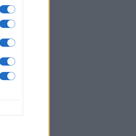
nale
a
ia