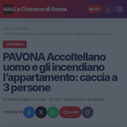
⌕
La Cronaca di Roma
LIVE
Home
›
Cronaca
›
PAVONA Accoltellano uomo e gli incendiano l’appartamento: caccia…
CRONACA
PAVONA Accoltellano
uomo e gli incendiano
l’appartamento: caccia a
3 persone
Di Villani
8 Marzo 2019 - 12:02
7 anni fa
1 min di lettura
CONDIVIDI
SHARE