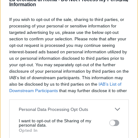
stazione di Albano Laziale e del Nucleo Operativo
Information
della compagnia di Castel Gandolfo stanno ora
If you wish to opt-out of the sale, sharing to third parties, or
indagando per identificare gli aggressori.
processing of your personal or sensitive information for
targeted advertising by us, please use the below opt-out
LEGGI ANCHE IL CAMPIDOGLIO SULL’IPOTESI DI
section to confirm your selection. Please note that after your
CONCORDATO PER AMA
opt-out request is processed you may continue seeing
interest-based ads based on personal information utilized by
us or personal information disclosed to third parties prior to
Precedente
your opt-out. You may separately opt-out of the further
ROMA Il
Successiva
disclosure of your personal information by third parties on the
Campidoglio
L’Uefa risponde sul
IAB’s list of downstream participants. This information may
risponde
mancato VAR al
sull’ipotesi di
termine di Porto
also be disclosed by us to third parties on the
IAB’s List of
concordato per
Roma
Downstream Participants
that may further disclose it to other
Ama
third parties.
Please note that this website/app uses one or more Google
Personal Data Processing Opt Outs
services and may gather and store information including but
POTREBBE INTERESSARTI
not limited to your visit or usage behaviour. You may click to
I want to opt-out of the Sharing of my
personal data.
grant or deny consent to Google and its third-party tags to
Opted In
use your data for below specified purposes in below Google
Ultim’ora: Portuense, in fiamme il