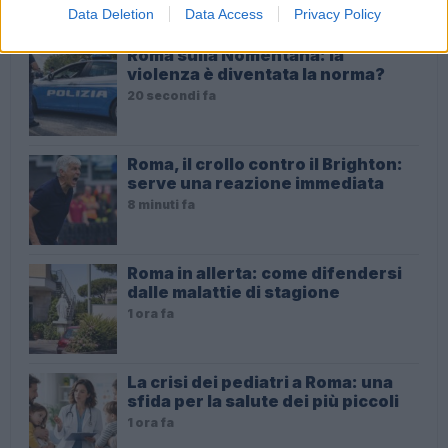
ULTIME NOTIZIE
Data Deletion
Data Access
Privacy Policy
Roma sulla Nomentana: la
violenza è diventata la norma?
20 secondi fa
Roma, il crollo contro il Brighton:
serve una reazione immediata
8 minuti fa
Roma in allerta: come difendersi
dalle malattie di stagione
1 ora fa
La crisi dei pediatri a Roma: una
sfida per la salute dei più piccoli
1 ora fa