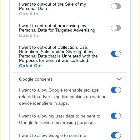
consent section.
primo piano di un palazzo
I want to opt-out of the Sale of my
Personal Data.
5 anni fa
Opted In
Incendio a Roma: fiamme e
I want to opt-out of processing my
intossicazioni tra caos e
Personal Data for Targeted Advertising.
incertezze sulla sicurezza
Opted In
2 settimane fa
I want to opt-out of Collection, Use,
Retention, Sale, and/or Sharing of my
Personal Data that Is Unrelated with the
Tag:
Accoltellamento
Incendio
Purposes for which it was collected.
Opted Out
Google consents
ARTICOLI CORRELATI
I want to allow Google to enable storage
related to advertising like cookies on web or
device identifiers in apps.
I want to allow my user data to be sent to
Google for online advertising purposes.
I want to allow Google to send me
Ultim’ora: Portuense, in fiamme il primo piano di un