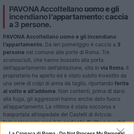
PAVONA
Accoltellano
uomo e gli
incendiano
l’appartamento: caccia
a
3 persone
.
PAVONA Accoltellano uomo e gli incendiano
l’appartamento.
Da ieri pomeriggio è caccia a
3
persone
nel comune alle porte di Roma. Tre
sconosciuti, che hanno bussato alla porta
dell’appartamento dell’abitazione, sita in
via Roma
. Il
proprietario ha aperto ed è stato subito investito da
una serie di colpi di arma da taglio, riportando
ferite
al volto e all’addome
. Non contenti, prima di darsi
alla fuga, gli aggressori hanno anche dato fuoco
all’appartamento. La vittima è stata soccorsa e
trasportata all’ospedale dei Castelli di Ariccia:
fortunatamente
non è in pericolo di vita e guarirà
in 20 giorni
. Intervenuti sul posto, i carabinieri della
La Cronaca di Roma -
Do Not Process My Personal