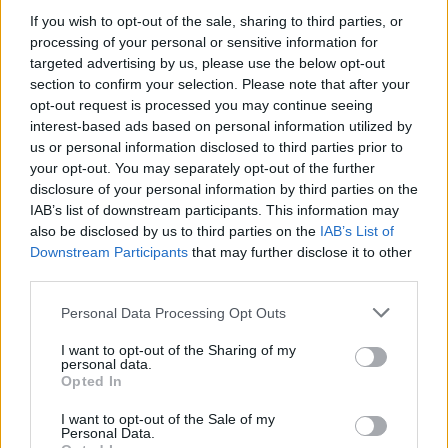
If you wish to opt-out of the sale, sharing to third parties, or
POTREBBE INTERESSARTI
processing of your personal or sensitive information for
targeted advertising by us, please use the below opt-out
Coronavirus Von der Leyen gela
section to confirm your selection. Please note that after your
l’Italia: “No ai coronabond, ha
opt-out request is processed you may continue seeing
ragione Merkel”
interest-based ads based on personal information utilized by
6 anni fa
us or personal information disclosed to third parties prior to
“Tutta Italia zona rossa a Pasqua
your opt-out. You may separately opt-out of the further
e Pasquetta”
disclosure of your personal information by third parties on the
5 anni fa
IAB’s list of downstream participants. This information may
also be disclosed by us to third parties on the
IAB’s List of
Downstream Participants
that may further disclose it to other
Liechtenstein 4231: B. Buchel; Wolfinger, Kaufmann,
third parties.
Goppel, Rechsteiner; Wieser; Haler, Polverino, M.
Please note that this website/app uses one or more Google
Personal Data Processing Opt Outs
Buchel, Salanovic. All. Gubser
services and may gather and store information including but
not limited to your visit or usage behaviour. You may click to
I want to opt-out of the Sharing of my
SEGUICI SU FACEBOOK
personal data.
grant or deny consent to Google and its third-party tags to
Opted In
use your data for below specified purposes in below Google
LOMBARDI DICE NO ALLO STADIO DELLA ROMA
consent section.
I want to opt-out of the Sale of my
Personal Data.