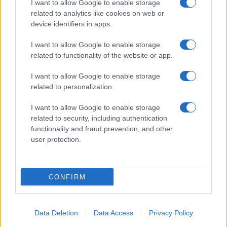
I want to allow Google to enable storage
related to analytics like cookies on web or
device identifiers in apps.
I want to allow Google to enable storage
related to functionality of the website or app.
“Tutta Italia zona rossa a Pasqua e Pasquetta”
I want to allow Google to enable storage
related to personalization.
I want to allow Google to enable storage
related to security, including authentication
functionality and fraud prevention, and other
user protection.
Provenzano sull’economia: “Aiuti ai più deboli, anche
a chi lavora in nero”
CONFIRM
ULTIME NOTIZIE
Data Deletion
Data Access
Privacy Policy
Furto di cibo in un supermercato: