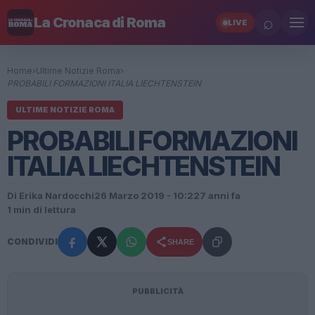
⌕
La Cronaca di Roma
LIVE
Home
›
Ultime Notizie Roma
›
PROBABILI FORMAZIONI ITALIA LIECHTENSTEIN
ULTIME NOTIZIE ROMA
PROBABILI FORMAZIONI
ITALIA LIECHTENSTEIN
Di Erika Nardocchi
26 Marzo 2019 - 10:22
7 anni fa
1 min di lettura
CONDIVIDI
SHARE
PUBBLICITÀ