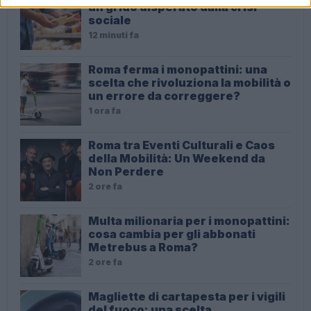
un grido disperato dalla crisi
sociale
12 minuti fa
Roma ferma i monopattini: una
scelta che rivoluziona la mobilità o
un errore da correggere?
1 ora fa
Roma tra Eventi Culturali e Caos
della Mobilità: Un Weekend da
Non Perdere
2 ore fa
Multa milionaria per i monopattini:
cosa cambia per gli abbonati
Metrebus a Roma?
2 ore fa
Magliette di cartapesta per i vigili
del fuoco: una scelta