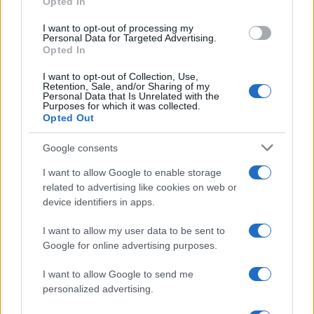
Opted In
Precedente
Successiva
Costa attacca il
Bonafede sulla
I want to opt-out of processing my
Personal Data for Targeted Advertising.
sistema per il
giunta Raggi:
Opted In
troppi incendi
“Solidissima”
I want to opt-out of Collection, Use,
Retention, Sale, and/or Sharing of my
Personal Data that Is Unrelated with the
Tag:
Europei
Italia
Mancini
Purposes for which it was collected.
Opted Out
Google consents
ARTICOLI CORRELATI
I want to allow Google to enable storage
related to advertising like cookies on web or
device identifiers in apps.
I want to allow my user data to be sent to
Google for online advertising purposes.
Coronavirus Von der Leyen gela l’Italia: “No ai
I want to allow Google to send me
coronabond, ha ragione Merkel”
personalized advertising.