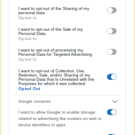
services and may gather and store information including but
not limited to your visit or usage behaviour. You may click to
I want to opt-out of the Sharing of my
personal data.
grant or deny consent to Google and its third-party tags to
Opted In
use your data for below specified purposes in below Google
consent section.
I want to opt-out of the Sale of my
Personal Data.
Opted In
I want to opt-out of processing my
Personal Data for Targeted Advertising.
Opted In
I want to opt-out of Collection, Use,
Retention, Sale, and/or Sharing of my
Personal Data that Is Unrelated with the
Purposes for which it was collected.
Opted Out
Google consents
I want to allow Google to enable storage
CALCIO
related to advertising like cookies on web or
AS ROMA Mercato: ufficiali tre
device identifiers in apps.
riscatti