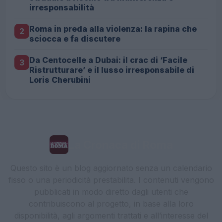
irresponsabilità
Roma in preda alla violenza: la rapina che
2
sciocca e fa discutere
Da Centocelle a Dubai: il crac di ‘Facile
3
Ristrutturare’ e il lusso irresponsabile di
Loris Cherubini
La Cronaca di Roma
Questo sito è un blog aggiornato senza un calendario
fisso o una periodicità prestabilita. I contenuti vengono
pubblicati in modo diretto dagli utenti che
contribuiscono al progetto, in base alla loro
disponibilità, agli argomenti trattati e all’interesse del