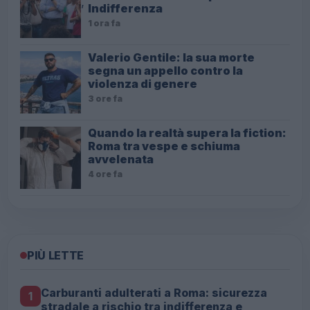
Indifferenza
1 ora fa
Valerio Gentile: la sua morte
segna un appello contro la
violenza di genere
3 ore fa
Quando la realtà supera la fiction:
Roma tra vespe e schiuma
avvelenata
4 ore fa
PIÙ LETTE
Carburanti adulterati a Roma: sicurezza
1
stradale a rischio tra indifferenza e