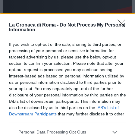
La Cronaca di Roma -
Do Not Process My Personal
Information
If you wish to opt-out of the sale, sharing to third parties, or
processing of your personal or sensitive information for
PRIMO PIANO
targeted advertising by us, please use the below opt-out
Il CT Mancini: “Organizzeremo
section to confirm your selection. Please note that after your
una partita contro i medici”
opt-out request is processed you may continue seeing
interest-based ads based on personal information utilized by
23 Marzo 2020 - 12:02
Eleim 28
us or personal information disclosed to third parties prior to
your opt-out. You may separately opt-out of the further
Il CT azzurro Roberto Mancini: “Quando tutta
disclosure of your personal information by third parties on the
questa storia sarà finita dovremmo organizzare
IAB’s list of downstream participants. This information may
una partita tra le Nazionali maschile e femminile e
also be disclosed by us to third parties on the
IAB’s List of
i medici che stanno affrontando l’emergenza…
Downstream Participants
that may further disclose it to other
third parties.
Leggi l’articolo →
Please note that this website/app uses one or more Google
Personal Data Processing Opt Outs