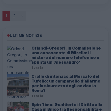
Paginazione
1
2
›
ULTIME NOTIZIE
Orlandi-Gregori, in Commissione
una conoscente di Mirella: il
mistero del numero telefonico e
spunta un ‘Alessandro’
1 ora fa
Crollo di intonaco al Mercato del
Tufello: un campanello d’allarme
per la sicurezza degli anziani a
Roma?
1 ora fa
Spin Time: Gualtieri e il Diritto alla
Casa in Bilico tra Responsabilità e