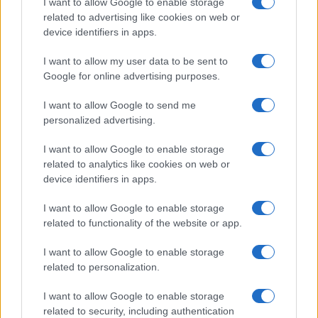
straordinario per i
I want to allow Google to enable storage
abusi
ricercatori
related to advertising like cookies on web or
device identifiers in apps.
Tag:
I want to allow my user data to be sent to
Atac
Google for online advertising purposes.
I want to allow Google to send me
ARTICOLI CORRELATI
personalized advertising.
I want to allow Google to enable storage
related to analytics like cookies on web or
device identifiers in apps.
I want to allow Google to enable storage
related to functionality of the website or app.
Novità per la rimessa Atac di Piazza Ragusa: pronto il
piano del Comune
I want to allow Google to enable storage
related to personalization.
I want to allow Google to enable storage
related to security, including authentication