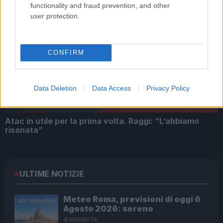
functionality and fraud prevention, and other
user protection.
ROMA Atac sospende autista: postava video su Tik
Tok mentre guidava
CONFIRM
Data Deletion
Data Access
Privacy Policy
Atac in utile per la prima volta. Raggi: “L’abbiamo
risanata”
ULTIME NOTIZIE
Meteo Roma, previsioni di oggi 6
Agosto 2026: sereno
4 minuti fa