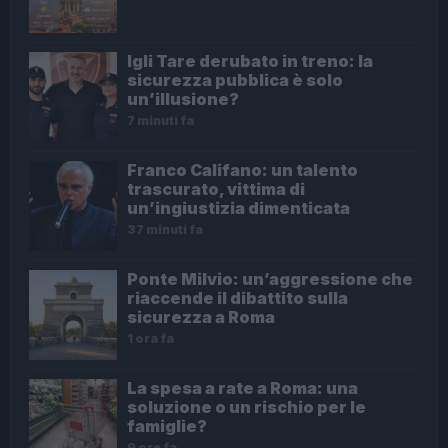
Igli Tare derubato in treno: la
sicurezza pubblica è solo
un’illusione?
7 minuti fa
Franco Califano: un talento
trascurato, vittima di
un’ingiustizia dimenticata
37 minuti fa
Ponte Milvio: un’aggressione che
riaccende il dibattito sulla
sicurezza a Roma
1 ora fa
La spesa a rate a Roma: una
soluzione o un rischio per le
famiglie?
9 ore fa