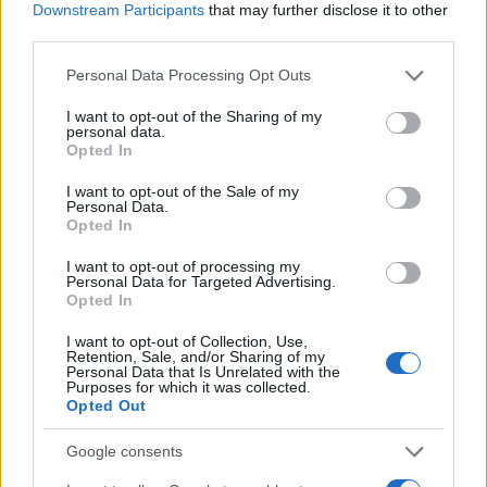
POTREBBE INTERESSARTI
Downstream Participants
that may further disclose it to other
third parties.
Novità per la rimessa Atac di
Please note that this website/app uses one or more Google
Personal Data Processing Opt Outs
Piazza Ragusa: pronto il piano del
services and may gather and store information including but
Comune
not limited to your visit or usage behaviour. You may click to
I want to opt-out of the Sharing of my
5 anni fa
personal data.
grant or deny consent to Google and its third-party tags to
Opted In
ROMA Atac sospende autista:
use your data for below specified purposes in below Google
postava video su Tik Tok mentre
consent section.
I want to opt-out of the Sale of my
guidava
Personal Data.
5 anni fa
Opted In
I want to opt-out of processing my
Personal Data for Targeted Advertising.
LASCIA UN ‘LIKE’ ALLA NOSTRA PAGINA FACEBOOK
Opted In
DIVENTA UN NOSTRO FOLLOWER ANCHE SU
I want to opt-out of Collection, Use,
Retention, Sale, and/or Sharing of my
TWITTER
Personal Data that Is Unrelated with the
Purposes for which it was collected.
Opted Out
Precedente
Successiva
UNIVERSITA’
Google consents
ROMA Regista
Bussetti: piano
arrestato per