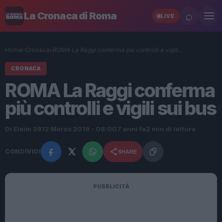
⌕
La Cronaca di Roma
LIVE
Home
›
Cronaca
›
ROMA La Raggi conferma più controlli e vigili…
CRONACA
ROMA La Raggi conferma
più controlli e vigili sui bus
Di Eleim 28
12 Marzo 2019 - 08:00
7 anni fa
2 min di lettura
CONDIVIDI
SHARE
PUBBLICITÀ