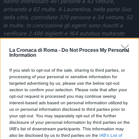
hanno interessato 461 persone e 43 vetture,
arrivando a 82 multe. A Laurentina, nella parte Sud
della città, controllate 370 persone e 34 vetture, 52
le multe. In conclusione gli agenti sono riusciti a
verificare 2.496 biglietti e 164 autobus multando
304 persone.
La Cronaca di Roma -
Do Not Process My Personal
Information
Voglio ringraziare personalmente le donne e gli
uomini della Polizia Locale perché, oltre all’aiuto agli
If you wish to opt-out of the sale, sharing to third parties, or
operatori Atac, con la loro presenza forniscono un
processing of your personal or sensitive information for
importante segnale di legalità e di vicinanza
targeted advertising by us, please use the below opt-out
dell’amministrazione nei confronti di chi, ogni giorno,
section to confirm your selection. Please note that after your
ha paura di essere aggredito. Il trasporto pubblico è
opt-out request is processed you may continue seeing
interest-based ads based on personal information utilized by
un bene prezioso e, in quanto tale, va rispettato. La
us or personal information disclosed to third parties prior to
sicurezza dei romani e la regolarità del servizio sono
your opt-out. You may separately opt-out of the further
la nostra priorità”.
disclosure of your personal information by third parties on the
IAB’s list of downstream participants. This information may
also be disclosed by us to third parties on the
IAB’s List of