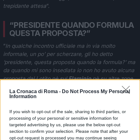
trepidante attesa
“.
“PRESIDENTE QUANDO FORMULA
QUESTA PROPOSTA?”
“
In qualche incontro ufficiale ma in via molto
informale, un po’ per scherzare, gli ho detto
‘presidente, questa proposta quando la formula?’ ma
da quando mi sono insediata io non ho avuto alcuna
proposta dal Lotito nè sul
Flaminio
nè su altre zone.
La sede del Comune è nota. Stiamo dando per
La Cronaca di Roma -
Do Not Process My Personal
scontato che la Lazio prenderà il
Flaminio
. Se
Information
accadesse Lotito diventerebbe un eroe cittadino, per
una parte della tifoseria, ma non ho ricevuto alcuna
If you wish to opt-out of the sale, sharing to third parties, or
processing of your personal or sensitive information for
proposta.
Tor Vergata
? La legge è molto chiara: la
targeted advertising by us, please use the below opt-out
proposta deve venire dal proponente, che può
section to confirm your selection. Please note that after your
formulare una molteplicità di proposte per quanto
opt-out request is processed you may continue seeing