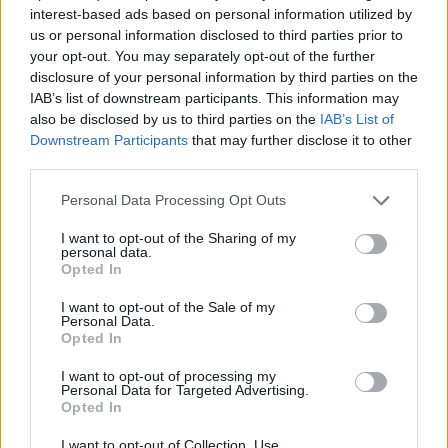
riguarda i siti, che dovrebbero già possedere un
interest-based ads based on personal information utilized by
us or personal information disclosed to third parties prior to
impianto sportivo. Queste sono prescrizioni
your opt-out. You may separately opt-out of the further
ineliminabili. Il resto si vedrà. Noi siamo aperti a
disclosure of your personal information by third parties on the
qualunque proposta e poi, sulla base dei criteri di
IAB’s list of downstream participants. This information may
legge, criteri urbanistici, eccetera, la proposta verrà
also be disclosed by us to third parties on the
IAB’s List of
valutata senza alcun pregiudizio
“.
Downstream Participants
that may further disclose it to other
third parties.
LASCIA UN ‘LIKE’ ALLA NOSTRA PAGINA FACEBOOK
Please note that this website/app uses one or more Google
Personal Data Processing Opt Outs
services and may gather and store information including but
not limited to your visit or usage behaviour. You may click to
I want to opt-out of the Sharing of my
POTREBBE INTERESSARTI
personal data.
grant or deny consent to Google and its third-party tags to
Opted In
use your data for below specified purposes in below Google
consent section.
Riaprono i Giardini di via Sannio,
I want to opt-out of the Sale of my
la soddisfazione della Raggi
Personal Data.
Opted In
5 anni fa
La Raggi al M5S: “Si voti la mia
I want to opt-out of processing my
Personal Data for Targeted Advertising.
ricandidatura a sindaco”
Opted In
5 anni fa
I want to opt-out of Collection, Use,