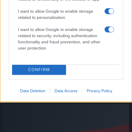
I want to allow Google to enable storage
related to personalization.
I want to allow Google to enable storage
related to security, including authentication
Riaprono i Giardini di via Sannio, la soddisfazione
functionality and fraud prevention, and other
della Raggi
user protection.
CONFIRM
Data Deletion
Data Access
Privacy Policy
La Raggi al M5S: “Si voti la mia ricandidatura a
sindaco”