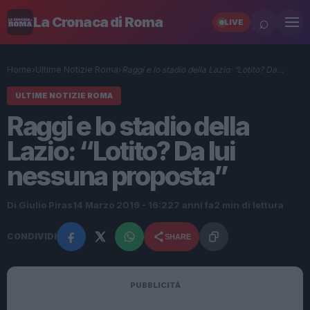
⌕
La Cronaca di Roma
LIVE
Home
›
Ultime Notizie Roma
›
Raggi e lo stadio della Lazio: “Lotito? Da…
ULTIME NOTIZIE ROMA
Raggi e lo stadio della
Lazio: “Lotito? Da lui
nessuna proposta”
Di Giulio Piras
14 Marzo 2019 - 16:22
7 anni fa
2 min di lettura
CONDIVIDI
SHARE
PUBBLICITÀ