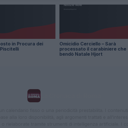
sto in Procura dei
Omicidio Cerciello – Sarà
Piscitelli
processato il carabiniere che
bendò Natale Hjort
La Cronaca di Roma
 calendario fisso o una periodicità prestabilita. I contenut
ase alla loro disponibilità, agli argomenti trattati e all’int
 rielaborate tramite strumenti di intelligenza artificiale. I 