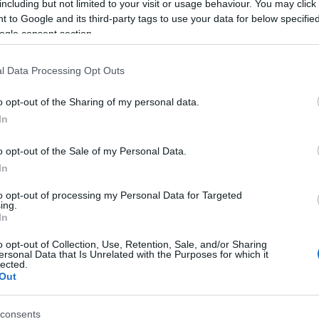
including but not limited to your visit or usage behaviour. You may click 
 to Google and its third-party tags to use your data for below specifi
ogle consent section.
le
l Data Processing Opt Outs
o opt-out of the Sharing of my personal data.
In
attacco contro chi
o opt-out of the Sale of my Personal Data.
fila. I problemi derivanti
In
e selvagge sono sotto gli
to opt-out of processing my Personal Data for Targeted
ing.
ocura ha già mandato 10
In
o opt-out of Collection, Use, Retention, Sale, and/or Sharing
ersonal Data that Is Unrelated with the Purposes for which it
lected.
Out
rcheggia in doppia fila
. La Procura di
Roma
ha decis
to in doppia o tripla fila. La sosta selvaggia impervers
consents