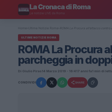
La Cronaca di Roma
Le notizie LIVE da Roma
Home
›
Ultime Notizie Roma
›
ROMA La Procura all’attacco contro 
ULTIME NOTIZIE ROMA
ROMA La Procura all
parcheggia in doppia
Di Giulio Piras
14 Marzo 2019 - 16:41
7 anni fa
1 min di lett
CONDIVIDI
SHARE