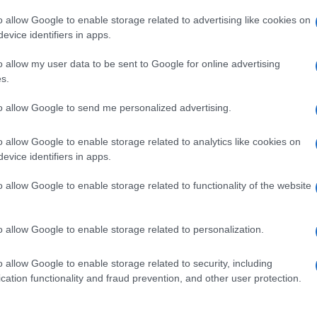
 congestionata circolazione stradale. Una vera e propri
o allow Google to enable storage related to advertising like cookies on
le Clodio per il reato di interruzione di pubblico servizi
evice identifiers in apps.
ggiunto Paolo Ielo
, è costituito dalle segnalazioni che
a Procura.
o allow my user data to be sent to Google for online advertising
s.
to allow Google to send me personalized advertising.
SSO
o allow Google to enable storage related to analytics like cookies on
evice identifiers in apps.
io
per il reato di interruzione di pubblico servizio. Si tr
rcheggiato in modo irregolare per almeno 30 minuti in 
o allow Google to enable storage related to functionality of the website
tivi per mezzi pubblici. In alcuni casi, i più gravi, l’au
 del tram causandone il blocco.
o allow Google to enable storage related to personalization.
A LOTITO>>>LEGGI QUI
o allow Google to enable storage related to security, including
cation functionality and fraud prevention, and other user protection.