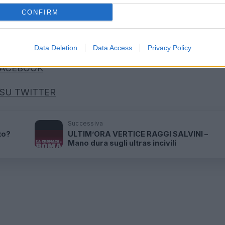
CONFIRM
iglio
Nuovo esposto in Procura dei
genitori di Piscitelli
7 anni fa
Data Deletion
Data Access
Privacy Policy
 FACEBOOK
SU TWITTER
Successiva
to?
ULTIM’ORA VERTICE RAGGI SALVINI –
Mano dura sugli ultras incivili