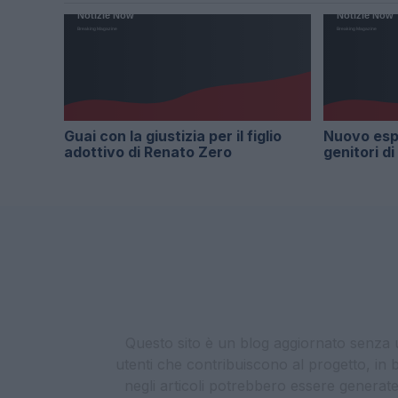
Guai con la giustizia per il figlio
Nuovo espo
adottivo di Renato Zero
genitori di 
Questo sito è un blog aggiornato senza un
utenti che contribuiscono al progetto, in b
negli articoli potrebbero essere generate o