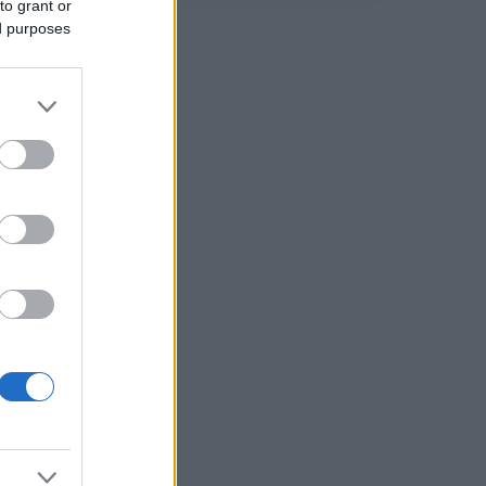
to grant or
ed purposes
o di
a