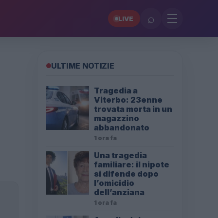
⌕
LIVE
ULTIME NOTIZIE
Tragedia a
Viterbo: 23enne
trovata morta in un
magazzino
abbandonato
1 ora fa
Una tragedia
familiare: il nipote
si difende dopo
l’omicidio
dell’anziana
1 ora fa