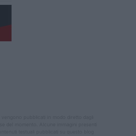
i vengono pubblicati in modo diretto dagli
eresse del momento. Alcune immagini presenti
contenuti testuali pubblicati su questo blog