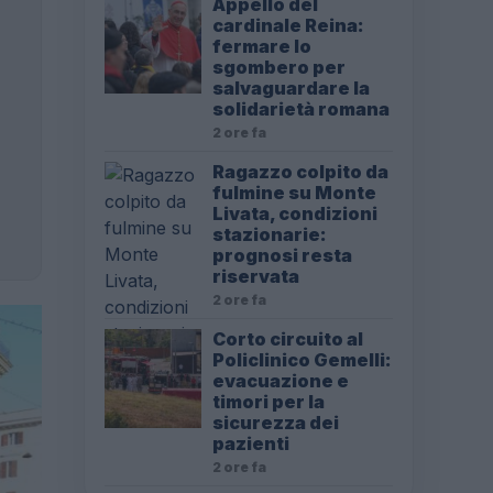
Appello del
cardinale Reina:
fermare lo
sgombero per
salvaguardare la
solidarietà romana
2 ore fa
Ragazzo colpito da
fulmine su Monte
Livata, condizioni
stazionarie:
prognosi resta
riservata
2 ore fa
Corto circuito al
Policlinico Gemelli:
evacuazione e
timori per la
sicurezza dei
pazienti
2 ore fa