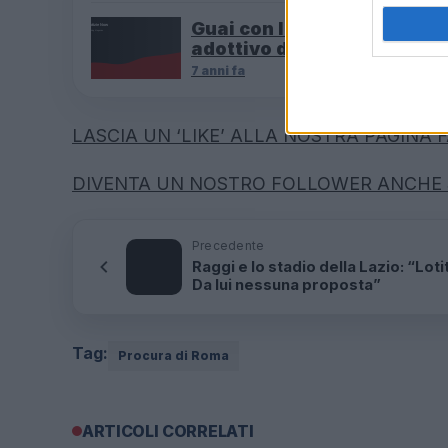
Guai con la giustizia per il f
adottivo di Renato Zero
7 anni fa
LASCIA UN ‘LIKE’ ALLA NOSTRA PAGINA
DIVENTA UN NOSTRO FOLLOWER ANCHE 
Precedente
Raggi e lo stadio della Lazio: “Loti
Da lui nessuna proposta”
Tag:
Procura di Roma
ARTICOLI CORRELATI