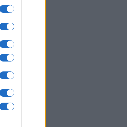
a
o. Il
atta
una
to