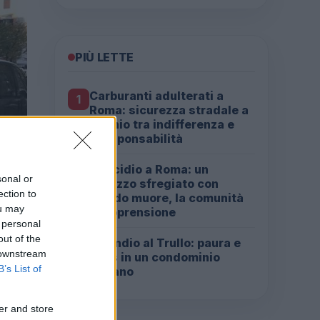
PIÙ LETTE
Carburanti adulterati a
1
Roma: sicurezza stradale a
rischio tra indifferenza e
irresponsabilità
Omicidio a Roma: un
2
sonal or
ragazzo sfregiato con
ection to
l’acido muore, la comunità
ou may
in apprensione
 personal
out of the
Incendio al Trullo: paura e
3
 downstream
caos in un condominio
B’s List of
romano
er and store