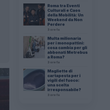
Roma tra Eventi
Culturali e Caos
della Mobilità: Un
Weekend da Non
Perdere
3 ore fa
Multa milionaria
per i monopattini:
cosa cambia per gli
abbonati Metrebus
a Roma?
3 ore fa
Magliette di
cartapesta per i
vigili del fuoco:
una scelta
irresponsabile?
3 ore fa