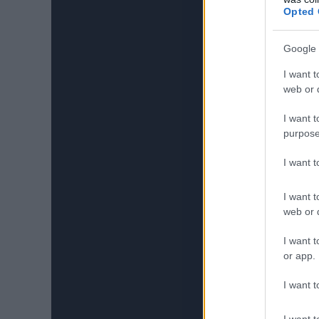
Opted 
Google 
I want t
web or d
I want t
purpose
I want 
I want t
web or d
I want t
or app.
I want t
I want t