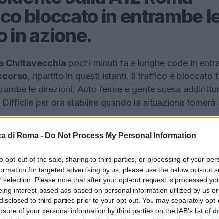
ico bloccato in entrambe l
o in azione.
a Civitavecchia
pochi minuti fa e lunghe code in ent
ccorso
, ripartito in questi istanti. Il traffico è bloccato t
trambe le direzioni. Auto ferme e gente scesa addirittur
 Difficile per ora stabilire quando la situazione tornerà 
a di Roma -
Do Not Process My Personal Information
to opt-out of the sale, sharing to third parties, or processing of your per
formation for targeted advertising by us, please use the below opt-out s
r selection. Please note that after your opt-out request is processed y
eing interest-based ads based on personal information utilized by us or
disclosed to third parties prior to your opt-out. You may separately opt-
losure of your personal information by third parties on the IAB’s list of