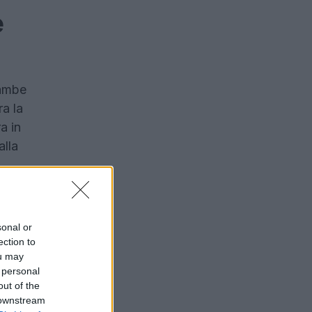
e
rambe
ra la
a in
alla
sonal or
ection to
ou may
 personal
out of the
 downstream