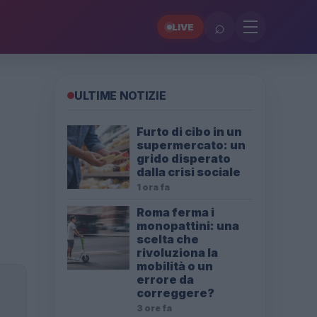
⌕
LIVE
ULTIME NOTIZIE
Furto di cibo in un
supermercato: un
grido disperato
dalla crisi sociale
1 ora fa
Roma ferma i
monopattini: una
scelta che
rivoluziona la
mobilità o un
errore da
correggere?
3 ore fa