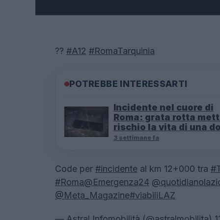
??
#A12
#RomaTarquinia
POTREBBE INTERESSARTI
Incidente nel cuore di
Roma: grata rotta mett
rischio la vita di una 
3 settimane fa
Code per
#incidente
al km 12+000 tra
#T
#Roma
@Emergenza24
@quotidianolazi
@Meta_Magazine
#viabiliLAZ
— Astral Infomobilità (@astralmobilita)
1