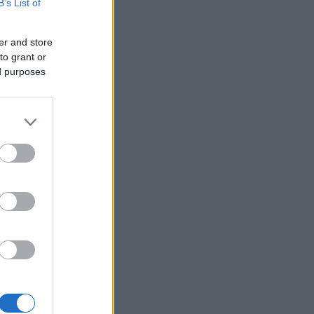
B’s List of
er and store
to grant or
ed purposes