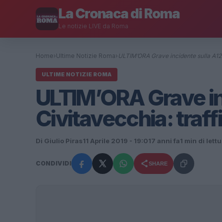
La Cronaca di Roma
Le notizie LIVE da Roma
Home
›
Ultime Notizie Roma
›
ULTIM’ORA Grave incidente sulla A12
ULTIME NOTIZIE ROMA
ULTIM’ORA Grave in
Civitavecchia: traf
Di Giulio Piras
11 Aprile 2019 - 19:01
7 anni fa
1 min di lett
CONDIVIDI
SHARE