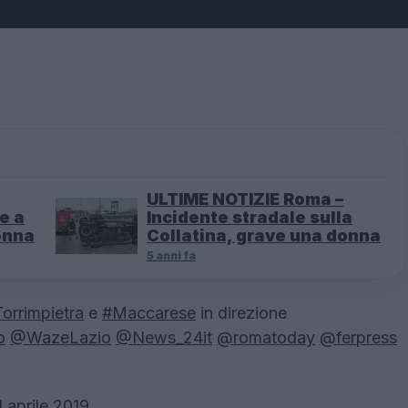
ULTIME NOTIZIE Roma –
e a
Incidente stradale sulla
donna
Collatina, grave una donna
5 anni fa
orrimpietra
e
#Maccarese
in direzione
o
@WazeLazio
@News_24it
@romatoday
@ferpress
1 aprile 2019