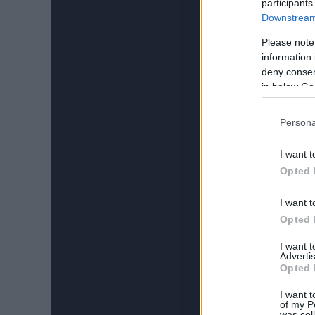
participants
Downstream 
Please note
information 
deny consent
in below Go
Persona
I want t
Opted 
I want t
Opted 
I want 
Advertis
Opted 
I want t
of my P
was col