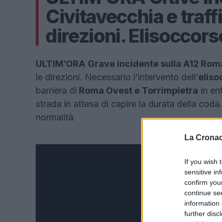
Civitavecchia e traff
direzioni. Elisoccors
ULTIM’ORA
Grave incidente sulla A12 Rom
le direzioni. Necessario l’intervento dell’
eliso
barriera di
Roma Ovest e Torrimpietra
in en
strada in attesa di capire la durata della coda.
normalità.
La Cronac
If you wish 
sensitive in
confirm you
continue se
information 
further disc