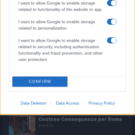
I want to allow Google to enable storage
related to functionality of the website or app.
I want to allow Google to enable storage
related to personalization.
Salvini avvisa: “Spendiamo anche 100 miliardi o sarà
rivolta”
I want to allow Google to enable storage
related to security, including authentication
functionality and fraud prevention, and other
user protection.
ULTIME NOTIZIE
Fulmine colpisce scout su Monte
CONFIRM
Livata: grave un ragazzo
6 ore fa
Data Deletion
Data Access
Privacy Policy
Spin Time: Il Grande Affare e le
Costose Conseguenze per Roma
8 ore fa