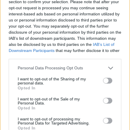
section to confirm your selection. Please note that after your
Precedente
Successiva
opt-out request is processed you may continue seeing
SAN BASILIO
CONCERTONE
interest-based ads based on personal information utilized by
Insegue e spara a
Ambra al vetriolo
uomo per
us or personal information disclosed to third parties prior to
sul tema delle
difendere ex
your opt-out. You may separately opt-out of the further
morti sul lavoro
moglie
disclosure of your personal information by third parties on the
IAB’s list of downstream participants. This information may
also be disclosed by us to third parties on the
IAB’s List of
Downstream Participants
that may further disclose it to other
POTREBBE INTERESSARTI
third parties.
Please note that this website/app uses one or more Google
Personal Data Processing Opt Outs
Riaprono i Giardini di via Sannio,
services and may gather and store information including but
la soddisfazione della Raggi
not limited to your visit or usage behaviour. You may click to
I want to opt-out of the Sharing of my
5 anni fa
personal data.
grant or deny consent to Google and its third-party tags to
Opted In
Di Maio attacca Salvini: “Si
use your data for below specified purposes in below Google
commenta da solo”
consent section.
I want to opt-out of the Sale of my
6 anni fa
Personal Data.
Opted In
I want to opt-out of processing my
Tag:
raggi
Salvini
Personal Data for Targeted Advertising.
Opted In