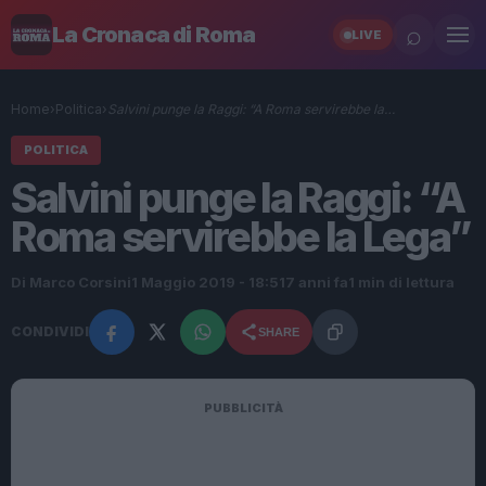
⌕
La Cronaca di Roma
LIVE
Home
›
Politica
›
Salvini punge la Raggi: “A Roma servirebbe la…
POLITICA
Salvini punge la Raggi: “A
Roma servirebbe la Lega”
Di Marco Corsini
1 Maggio 2019 - 18:51
7 anni fa
1 min di lettura
CONDIVIDI
SHARE
PUBBLICITÀ