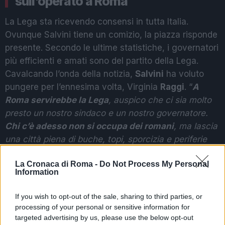
sull’operato a Roma
La Lega sta ricevendo consensi in tutta Italia.
Ovunque Salvini tiene un comizio, la piazza risponde
presente. Secondo le ultime statistiche, i governatori
più efficienti e amati sono del partito della Lega.
Cavalcando l’onda della notizia,
Salvini
ha voluto
pungere per l’ennesima volta, Virginia
Raggi
. “
A
Roma servirebbe la Lega
, auspico che ci sia molto
presto un nostro sindaco e un nostro governatore.
Chi c’è adesso non si occupa dei romani
, ma lascia
una città piena di buche, topi, sporcizia e periferie
abbandonate.
Non chiediamo la luna, ma la
La Cronaca di Roma -
Do Not Process My Personal
normalità
“. Queste le dichiarazioni di Matteo Salvini
Information
durante il suo ultimo comizio a Tarquinia.
If you wish to opt-out of the sale, sharing to third parties, or
FAR WEST A SAN BASILIO, INSEGUIMETO E SPARI
processing of your personal or sensitive information for
targeted advertising by us, please use the below opt-out