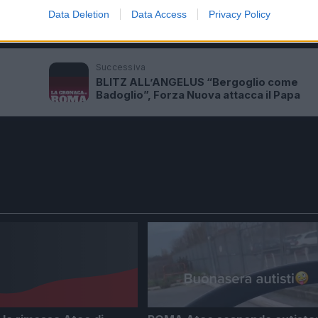
Data Deletion
Data Access
Privacy Policy
UANTITA’ DI COCAINA>>>LEGGI QUI
Successiva
BLITZ ALL’ANGELUS “Bergoglio come
Badoglio”, Forza Nuova attacca il Papa