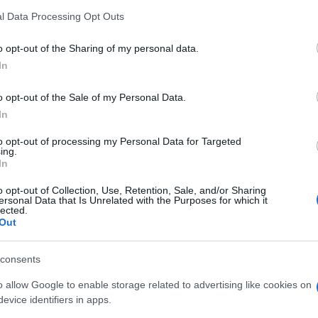
l Data Processing Opt Outs
o opt-out of the Sharing of my personal data.
le
In
o opt-out of the Sale of my Personal Data.
In
A METRO BATTISTINI
to opt-out of processing my Personal Data for Targeted
ing.
lla linea A della
In
apitale è stata
o opt-out of Collection, Use, Retention, Sale, and/or Sharing
ersonal Data that Is Unrelated with the Purposes for which it
iusa.
lected.
Out
CHIUSA
La stazione è stata chiusa poco dopo l’ora di
consents
uanto comunicato da
Atac
tramite il profilo ufficiale Twi
o allow Google to enable storage related to advertising like cookies on
a Capitale, provocando grandissimi disagi. Interrotte a
evice identifiers in apps.
rso di svolgimento al Foro Italico. Si segnalano
allagamen