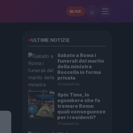
⌕
LIVE
ULTIME NOTIZIE
Sabato a Roma i
funerali del marito
della ministra
Roccella in forma
privata
13 minuti fa
Spin Time, lo
sgombero che fa
tremare Roma:
quali conseguenze
per i residenti?
17 minuti fa