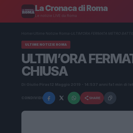
La Cronaca di Roma
Le notizie LIVE da Roma
Home
›
Ultime Notizie Roma
›
ULTIM’ORA FERMATA METRO BATTIS
ULTIME NOTIZIE ROMA
ULTIM’ORA FERMAT
CHIUSA
Di Giulio Piras
12 Maggio 2019 - 14:53
7 anni fa
1 min di le
CONDIVIDI
SHARE