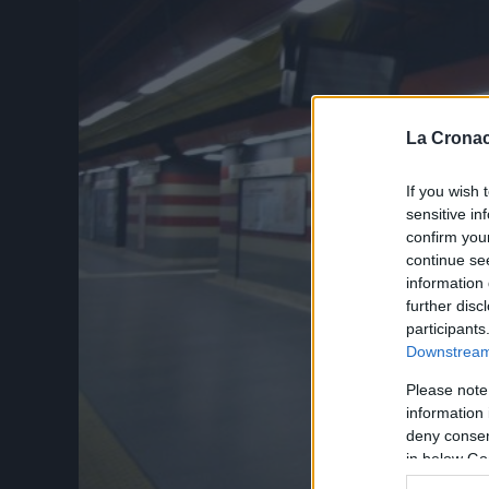
La Cronac
If you wish 
sensitive in
confirm you
continue se
information 
further disc
participants
Downstream 
Please note
information 
deny consent
in below Go