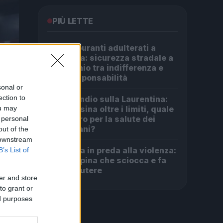
PIÙ LETTE
Carburanti adulterati a
1
Roma: sicurezza stradale a
rischio tra indifferenza e
irresponsabilità
sonal or
ection to
Incendio sulla Laurentina:
2
ou may
diossina oltre i limiti, quale
futuro per la salute dei
 personal
romani?
out of the
 downstream
Roma in preda alla violenza:
B’s List of
3
la rapina che sciocca e fa
discutere
er and store
to grant or
ed purposes