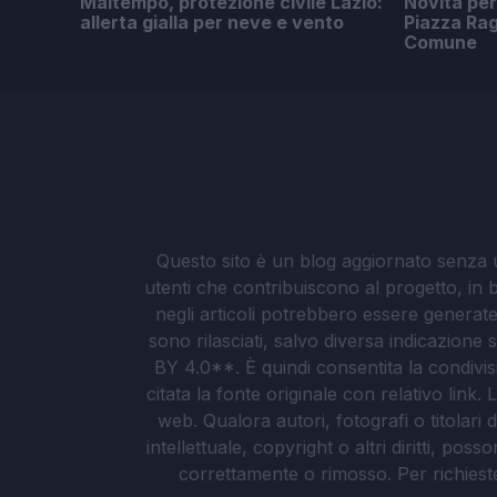
Maltempo, protezione civile Lazio:
Novità per
allerta gialla per neve e vento
Piazza Rag
Comune
Questo sito è un blog aggiornato senza un
utenti che contribuiscono al progetto, in b
negli articoli potrebbero essere generate o
sono rilasciati, salvo diversa indicazione
BY 4.0**. È quindi consentita la condivis
citata la fonte originale con relativo link
web. Qualora autori, fotografi o titolari d
intellettuale, copyright o altri diritti, po
correttamente o rimosso. Per richieste re