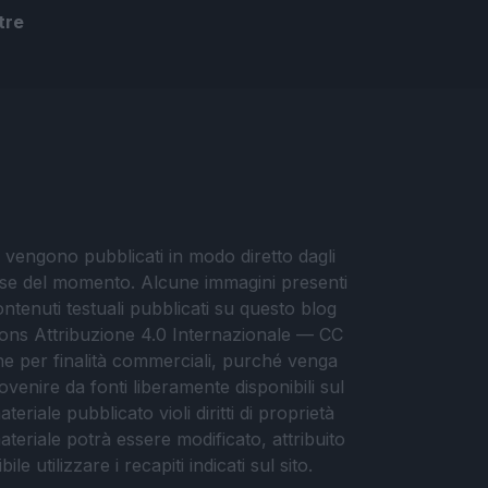
:
tre
i vengono pubblicati in modo diretto dagli
eresse del momento. Alcune immagini presenti
contenuti testuali pubblicati su questo blog
ommons Attribuzione 4.0 Internazionale — CC
che per finalità commerciali, purché venga
ovenire da fonti liberamente disponibili sul
eriale pubblicato violi diritti di proprietà
materiale potrà essere modificato, attribuito
e utilizzare i recapiti indicati sul sito.