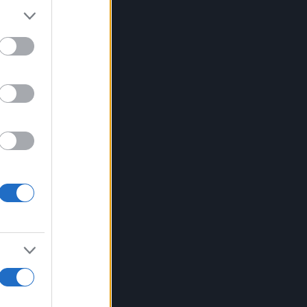
tter.
nche
ti in