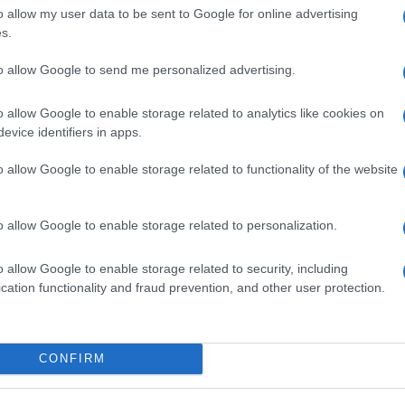
o allow my user data to be sent to Google for online advertising
s.
ttistini (intervento tecnico per danni da maltempo).
to allow Google to send me personalized advertising.
o allow Google to enable storage related to analytics like cookies on
evice identifiers in apps.
o allow Google to enable storage related to functionality of the website
o allow Google to enable storage related to personalization.
ivile
Novità per la rimessa Atac
r
di Piazza Ragusa: pronto il
o allow Google to enable storage related to security, including
piano del Comune
cation functionality and fraud prevention, and other user protection.
5 anni fa
 FACEBOOK
CONFIRM
SU TWITTER