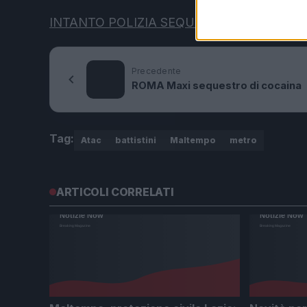
INTANTO POLIZIA SEQUESTRA INGENTE Q
Precedente
ROMA Maxi sequestro di cocaina
Tag:
Atac
battistini
Maltempo
metro
ARTICOLI CORRELATI