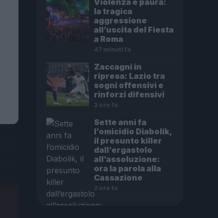
Violenza e paura:
la tragica
aggressione
all’uscita del Fiesta
a Roma
47 minuti fa
Zaccagni in
ripresa: Lazio tra
sogni offensivi e
rinforzi difensivi
2 ore fa
Sette anni fa
l’omicidio Diabolik,
il presunto killer
dall’ergastolo
all’assoluzione:
ora la parola alla
Cassazione
2 ore fa