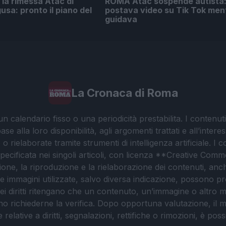
 la rimessa Atac di
ROMA Atac sospende autista
usa: pronto il piano del
postava video su Tik Tok men
guidava
La Cronaca di Roma
 calendario fisso o una periodicità prestabilita. I contenut
ase alla loro disponibilità, agli argomenti trattati e all’int
 rielaborate tramite strumenti di intelligenza artificiale. I 
 specificata nei singoli articoli, con licenza **Creative C
ione, la riproduzione e la rielaborazione dei contenuti, an
. Le immagini utilizzate, salvo diversa indicazione, possono pr
ei diritti ritengano che un contenuto, un’immagine o altro mat
ssono richiederne la verifica. Dopo opportuna valutazione, il 
lative a diritti, segnalazioni, rettifiche o rimozioni, è possibil