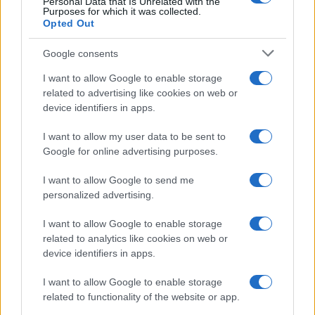
Personal Data that Is Unrelated with the
«
Mario Cerciello Rega aveva dimenticato l’arma
, è
Purposes for which it was collected.
Opted Out
stata probabilmente una dimenticanza, ma ciò non
toglie che non aveva alcuna possibilità di reagire
»,
Google consents
hanno rivelato i carabinieri
I want to allow Google to enable storage
related to advertising like cookies on web or
«
Non c’è stato tempo di reagire,
Andrea
device identifiers in apps.
Varriale
non poteva sparare ad un soggetto in fuga
altrimenti sarebbe stato indagato per un reato
I want to allow my user data to be sent to
grave
», ha concluso Gargaro.
Google for online advertising purposes.
I want to allow Google to send me
INTANTO LA CASSAZIONE CHIUDE PARENTOPOLI
personalized advertising.
AMA
I want to allow Google to enable storage
related to analytics like cookies on web or
Precedente
Successiva
device identifiers in apps.
ROMA Parentopoli
ROMA Colombiano
Ama, arrivata la
vestito da donna
I want to allow Google to enable storage
sentenza della
scippa turista:
related to functionality of the website or app.
Cassazione
arrestato