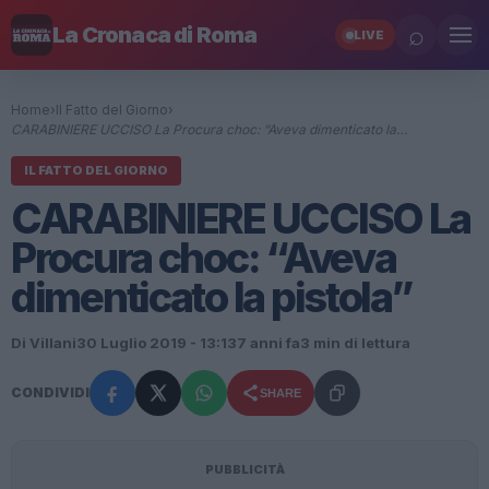
⌕
La Cronaca di Roma
LIVE
Home
›
Il Fatto del Giorno
›
CARABINIERE UCCISO La Procura choc: “Aveva dimenticato la…
IL FATTO DEL GIORNO
CARABINIERE UCCISO La
Procura choc: “Aveva
dimenticato la pistola”
Di Villani
30 Luglio 2019 - 13:13
7 anni fa
3 min di lettura
CONDIVIDI
SHARE
PUBBLICITÀ