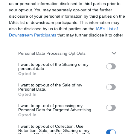
di reagire
», ha rivelato Gargaro. «
Nel momento in cui
us or personal information disclosed to third parties prior to
si sono qualificati sono stati immediatamente
your opt-out. You may separately opt-out of the further
disclosure of your personal information by third parties on the
aggrediti, pochi attimi in cui Varriale è stato
IAB’s list of downstream participants. This information may
sopraffatto e buttato a terra
» ha aggiunto Gargaro.
also be disclosed by us to third parties on the
IAB’s List of
Che poi ha sottolineato che in zona «
c’erano 4
Downstream Participants
that may further disclose it to other
pattuglie, che non dovevano essere visibili per non
third parties.
pregiudicare l’operazione e che sono intervenute
Please note that this website/app uses one or more Google
Personal Data Processing Opt Outs
pochi minuti dopo l’allarme
».
services and may gather and store information including but
not limited to your visit or usage behaviour. You may click to
I want to opt-out of the Sharing of my
personal data.
«
Quando sono arrivati
» per essere interrogati, i due
grant or deny consent to Google and its third-party tags to
Opted In
use your data for below specified purposes in below Google
giovani americani «
erano liberi da qualunque tipo di
consent section.
I want to opt-out of the Sale of my
vincolo, in ottime condizioni, senza segni di nessuno
Personal Data.
genere
». Lo ha detto la pm romana
Nunzia D’Elia
,
Opted In
aggiungendo che «
abbiamo fornito l’avvocato
I want to opt-out of processing my
d’ufficio, nominato l’interprete e consentito a
Gabriel
Personal Data for Targeted Advertising.
Opted In
Natale
di aver un colloquio preliminare con il suo
avvocato da soli
».
I want to opt-out of Collection, Use,
Retention, Sale, and/or Sharing of my