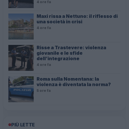
4 ore fa
Maxi rissa a Nettuno: il riflesso di
una società in crisi
4 ore fa
Risse a Trastevere: violenza
giovanile e le sfide
dell’integrazione
4 ore fa
Roma sulla Nomentana: la
violenza è diventata la norma?
5 ore fa
PIÙ LETTE