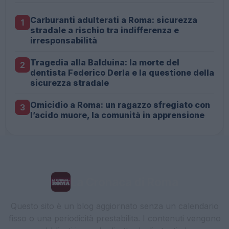
Carburanti adulterati a Roma: sicurezza
1
stradale a rischio tra indifferenza e
irresponsabilità
Tragedia alla Balduina: la morte del
2
dentista Federico Derla e la questione della
sicurezza stradale
Omicidio a Roma: un ragazzo sfregiato con
3
l’acido muore, la comunità in apprensione
La Cronaca di Roma
Questo sito è un blog aggiornato senza un calendario
fisso o una periodicità prestabilita. I contenuti vengono