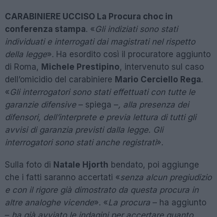
CARABINIERE UCCISO La Procura choc in
conferenza stampa
. «
Gli indiziati sono stati
individuati e interrogati dai magistrati nel rispetto
della legge
». Ha esordito così il procuratore aggiunto
di Roma,
Michele Prestipino
, intervenuto sul caso
dell’omicidio del carabiniere
Mario Cerciello Rega
.
«
Gli interrogatori sono stati effettuati con tutte le
garanzie difensive
– spiega –
, alla presenza dei
difensori, dell’interprete e previa lettura di tutti gli
avvisi di garanzia previsti dalla legge. Gli
interrogatori sono stati anche registrati
».
Sulla foto di
Natale Hjorth
bendato, poi aggiunge
che i fatti saranno accertati «
senza alcun pregiudizio
e con il rigore già dimostrato da questa procura in
altre analoghe vicende
». «
La procura
– ha aggiunto
–
ha già avviato le indagini per accertare quanto