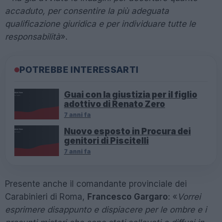
accaduto, per consentire la più adeguata
qualificazione giuridica e per individuare tutte le
responsabilità
».
POTREBBE INTERESSARTI
Guai con la giustizia per il figlio
adottivo di Renato Zero
7 anni fa
Nuovo esposto in Procura dei
genitori di Piscitelli
7 anni fa
Presente anche il comandante provinciale dei
Carabinieri di Roma,
Francesco Gargaro
: «
Vorrei
esprimere disappunto e dispiacere per le ombre e i