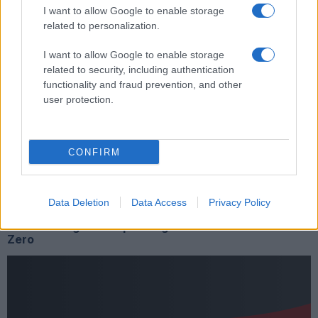
I want to allow Google to enable storage
related to personalization.
Tag:
carabiniere ucciso
Mario Cerciello Rega
Procura di Roma
I want to allow Google to enable storage
related to security, including authentication
functionality and fraud prevention, and other
user protection.
ARTICOLI CORRELATI
CONFIRM
Data Deletion
Data Access
Privacy Policy
Guai con la giustizia per il figlio adottivo di Renato
Zero