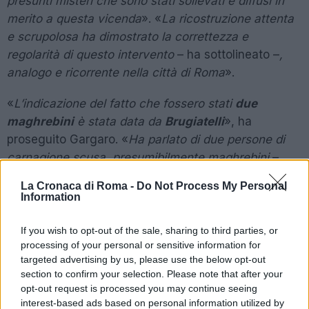
presunti misteri che sono stati sollevati e diffusi in
merito a questa vicenda
». «
La ricostruzione attenta
e scrupolosa ha dimostrato la correttezza e
regolarità di questo intervento
– ha sottolineato –
,
analogo e ricorrente nella città di Roma
».
«
L’indicazione del fatto che fossero stati
due
maghrebini
è stata data da
Brugiatelli
», ha
proseguito Gargaro. «
Ha parlato di due persone di
carnagione scusa, presumibilmente maghrebini
–
sottolinea -.
Lo ha detto perché aveva il timore di
La Cronaca di Roma -
Do Not Process My Personal
dire che conosceva gli autori dell’omicidio. Non
Information
voleva essere associato al fatto. Solo dalle immagini
si è scoperto l’antefatto
», ha aggiunto Prestipino
If you wish to opt-out of the sale, sharing to third parties, or
processing of your personal or sensitive information for
Mario Cerciello Rega e il suo collega
Andrea
targeted advertising by us, please use the below opt-out
section to confirm your selection. Please note that after your
Varriale
«
sono stati aggrediti immediatamente
» dai
opt-out request is processed you may continue seeing
2 americani: «
non c’è stata possibilità di usare armi,
interest-based ads based on personal information utilized by