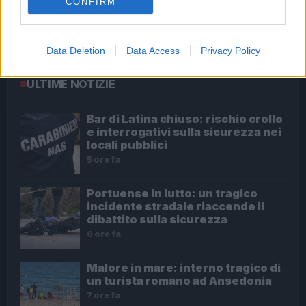
CONFIRM
Nessuna creatività storia disponibile per la
previsione odierna.
Data Deletion
Data Access
Privacy Policy
ULTIME NOTIZIE
Bar di Latina chiuso: rischio crollo
e interrogativi sulla sicurezza nei
locali pubblici
5 ore fa
Portuense in lutto: un tragico
incidente stradale riaccende il
dibattito sulla sicurezza
6 ore fa
Malore in mare: interno tragico di
un turista romano ad Ansedonia
7 ore fa