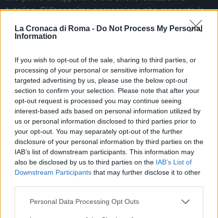
tutelino. E’ l’ennesima aggressione che racconta le
difficoltà di noi infermieri
“.
La Cronaca di Roma -
Do Not Process My Personal
Information
NEL FRATTEMPO LA RAGGI E’ PRONTA A
SGOMBERARE LE BANCARELLE FRONTE
If you wish to opt-out of the sale, sharing to third parties, or
POLICLINICO UMBERTO I
processing of your personal or sensitive information for
targeted advertising by us, please use the below opt-out
section to confirm your selection. Please note that after your
Successiva
opt-out request is processed you may continue seeing
Precedente
CARABINIERE
interest-based ads based on personal information utilized by
Bye Bye
UCCISO
us or personal information disclosed to third parties prior to
bancarelle,
L’americano avrà
your opt-out. You may separately opt-out of the further
l’annuncio della
l’avvocato del
Raggi
disclosure of your personal information by third parties on the
caso Cucchi
IAB’s list of downstream participants. This information may
also be disclosed by us to third parties on the
IAB’s List of
Downstream Participants
that may further disclose it to other
third parties.
POTREBBE INTERESSARTI
Please note that this website/app uses one or more Google
Personal Data Processing Opt Outs
Christmas World a Roma, la
services and may gather and store information including but
Capitale ospiterà il villaggio