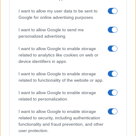
I want to allow my user data to be sent to
ARTICOLI CORRELATI
Google for online advertising purposes.
I want to allow Google to send me
personalized advertising.
I want to allow Google to enable storage
related to analytics like cookies on web or
device identifiers in apps.
Christmas World a Roma, la Capitale ospiterà il
villaggio natalizio più grande d’Europa
I want to allow Google to enable storage
related to functionality of the website or app.
I want to allow Google to enable storage
related to personalization.
I want to allow Google to enable storage
related to security, including authentication
Alla Galleria Giovanni XXIII arriva l’autovelox. Multe
functionality and fraud prevention, and other
per chi supera il limite. Dal 30 marzo
user protection.