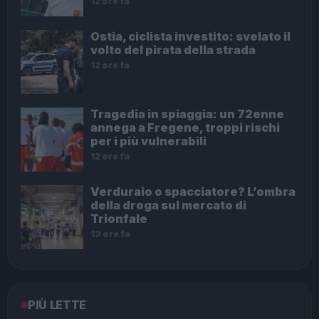
12 ore fa
Ostia, ciclista investito: svelato il
volto del pirata della strada
12 ore fa
Tragedia in spiaggia: un 72enne
annega a Fregene, troppi rischi
per i più vulnerabili
12 ore fa
Verduraio o spacciatore? L’ombra
della droga sul mercato di
Trionfale
13 ore fa
PIÙ LETTE