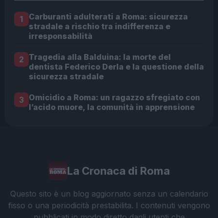
Carburanti adulterati a Roma: sicurezza
1
stradale a rischio tra indifferenza e
irresponsabilità
Tragedia alla Balduina: la morte del
2
dentista Federico Derla e la questione della
sicurezza stradale
Omicidio a Roma: un ragazzo sfregiato con
3
l’acido muore, la comunità in apprensione
La Cronaca di Roma
Questo sito è un blog aggiornato senza un calendario
fisso o una periodicità prestabilita. I contenuti vengono
pubblicati in modo diretto dagli utenti che