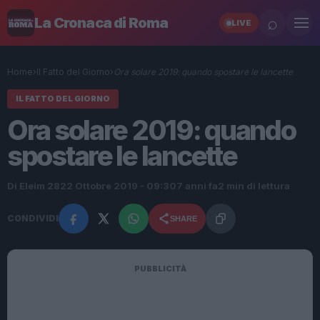
⌕
La Cronaca di Roma
LIVE
Home
›
Il Fatto del Giorno
›
Ora solare 2019: quando spostare le lancette
IL FATTO DEL GIORNO
Ora solare 2019: quando
spostare le lancette
Di Eleim 28
22 Ottobre 2019 - 09:30
7 anni fa
2 min di lettura
CONDIVIDI
SHARE
PUBBLICITÀ