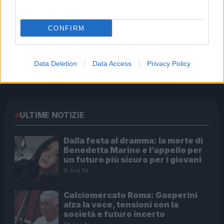
CONFIRM
Audio Zaniolo, la ragazza coinvolta fa chiarezza sulle
Data Deletion
Data Access
Privacy Policy
voci
ULTIME NOTIZIE
Dalla festa al dramma: la morte di
Benedetta Marino e l’appello per
un futuro più sicuro per i giovani
9 ore fa
Calciomercato Roma: Gasperini
alza la voce, tensioni con la
società e futuro incerto