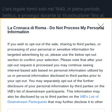
L’ora legale tornò solo nel 1940, in pieno periodo
bellico, e proseguì durante la ‘ricostruzione’ fino al
1948. In quell’anno lo spostamento delle lancette fu il
La Cronaca di Roma -
Do Not Process My Personal
più anticipato della storia, al 29 febbraio. Per i
Information
diciotto anni successivi l’ora solare tornò per tutti e
dodici i mesi dell’anno mentre l’adozione definitiva di
If you wish to opt-out of the sale, sharing to third parties, or
quella legale si ebbe nel 1966, dal 22 maggio al 24
processing of your personal or sensitive information for
settembre. Si continuò, con inizio dell’orario estivo
targeted advertising by us, please use the below opt-out
section to confirm your selection. Please note that after your
nella tarda primavera fino al 1979. Nel 1980 lo
opt-out request is processed you may continue seeing
spostamento delle lancette avvenne il 6 aprile ma,
interest-based ads based on personal information utilized by
dal 1981 in poi, la domenica di riferimento è sempre
us or personal information disclosed to third parties prior to
stata l’ultima di marzo e quella per il ritorno della
your opt-out. You may separately opt-out of the further
disclosure of your personal information by third parties on the
‘solarità’ l’ultima di ottobre.
IAB’s list of downstream participants. This information may
also be disclosed by us to third parties on the
IAB’s List of
SEGUICI SU TWITTER
Downstream Participants
that may further disclose it to other
third parties.