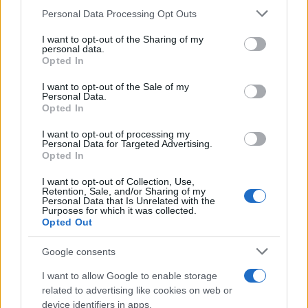
Successiva
Please note that this website/app uses one or more Google
Precedente
Personal Data Processing Opt Outs
Dramma a
services and may gather and store information including but
Restauro
Cinecittà:
not limited to your visit or usage behaviour. You may click to
I want to opt-out of the Sharing of my
pavimentazione
rinvenuto corpo in
personal data.
grant or deny consent to Google and its third-party tags to
Area Sacra di
Opted In
stato di
largo Argentina
use your data for below specified purposes in below Google
decomposizione
consent section.
I want to opt-out of the Sale of my
Personal Data.
Opted In
POTREBBE INTERESSARTI
I want to opt-out of processing my
Personal Data for Targeted Advertising.
Opted In
Christmas World a Roma, la
Capitale ospiterà il villaggio
I want to opt-out of Collection, Use,
natalizio più grande d’Europa
Retention, Sale, and/or Sharing of my
Personal Data that Is Unrelated with the
4 anni fa
Purposes for which it was collected.
Alla Galleria Giovanni XXIII arriva
Opted Out
l’autovelox. Multe per chi supera
il limite. Dal 30 marzo
Google consents
3 anni fa
I want to allow Google to enable storage
related to advertising like cookies on web or
device identifiers in apps.