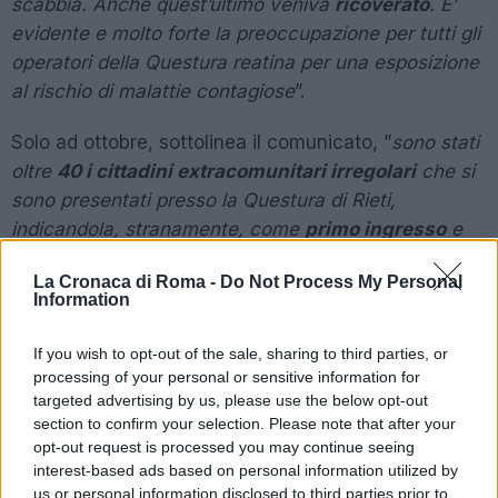
scabbia. Anche quest’ultimo veniva
ricoverato
. E’
evidente e molto forte la preoccupazione per tutti gli
operatori della Questura reatina per una esposizione
al rischio di malattie contagiose
”.
Solo ad ottobre, sottolinea il comunicato, ”
sono stati
oltre
40 i cittadini extracomunitari irregolari
che si
sono presentati presso la Questura di Rieti,
indicandola, stranamente, come
primo ingresso
e
quindi successivamente ritornati per richiedere
La Cronaca di Roma -
Do Not Process My Personal
protezione internazionale
”. Stranieri, precisa il
Information
Mosap, ”
per i quali, nella stragrande maggioranza,
altri paesi europei hanno rigettato le istanze di
If you wish to opt-out of the sale, sharing to third parties, or
riconoscimento della tutela.
Gli stranieri che
processing of your personal or sensitive information for
targeted advertising by us, please use the below opt-out
accedono agli uffici della Questura di Rieti,
section to confirm your selection. Please note that after your
dichiarano il loro primo ingresso in città risultando
opt-out request is processed you may continue seeing
privi di qualsiasi controllo sanitario
ai fini della
interest-based ads based on personal information utilized by
individuazione di patologie contagiose
”.
us or personal information disclosed to third parties prior to