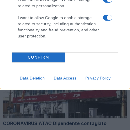
related to personalization.
I want to allow Google to enable storage
Ocean Viking sbarcherà a Porto Empedocle,
related to security, including authentication
Zingaretti: “Finalmente!”
functionality and fraud prevention, and other
user protection.
CONFIRM
MIGRANTI Intercettazioni choc di Luca Casarini:
“Festeggiamo con lo champagne in mano”
Data Deletion
Data Access
Privacy Policy
CORONAVIRUS ATAC Dipendente contagiato