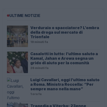
ULTIME NOTIZIE
Verduraio o spacciatore? L’ombra
della droga sul mercato di
Trionfale
19 minuti fa
Casalotti in lutto: l’ultimo saluto a
Kamal, Jahan e Arowa segna un
grido di aiuto per la comunità
26 minuti fa
Luigi Cavallari, oggi l’ultimo saluto
a Roma. Ministra Roccella: “Per
sempre mano nella mano”
1 ora fa
Tragedia a Viterbo: 23enne