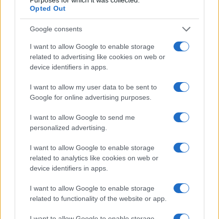
Opted Out
INTANTO TRUFFA AI DANNI DEL CANTANTE
Google consents
JOVANOTTI
I want to allow Google to enable storage
related to advertising like cookies on web or
Successiva
Precedente
device identifiers in apps.
OMICIDIO SACCHI
Jovanotti truffato:
La famiglia di Luca:
“Ho chiamato i
I want to allow my user data to be sent to
“Chiediamo
miei avvocati”
Google for online advertising purposes.
giustizia”
I want to allow Google to send me
personalized advertising.
Tag:
Migranti
questura
Rieti
I want to allow Google to enable storage
related to analytics like cookies on web or
device identifiers in apps.
ARTICOLI CORRELATI
I want to allow Google to enable storage
related to functionality of the website or app.
I want to allow Google to enable storage