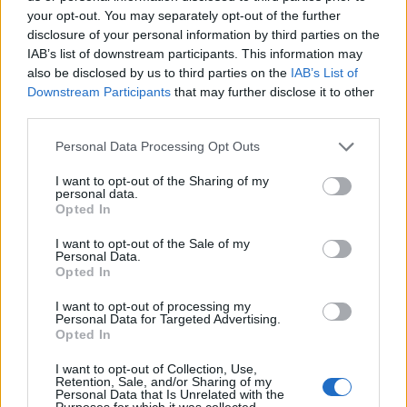
your opt-out. You may separately opt-out of the further
disclosure of your personal information by third parties on the
POTREBBE INTERESSARTI
IAB’s list of downstream participants. This information may
also be disclosed by us to third parties on the
IAB’s List of
Downstream Participants
that may further disclose it to other
Ocean Viking sbarcherà a Porto
third parties.
Empedocle, Zingaretti:
“Finalmente!”
Please note that this website/app uses one or more Google
Personal Data Processing Opt Outs
6 anni fa
services and may gather and store information including but
MIGRANTI Intercettazioni choc
not limited to your visit or usage behaviour. You may click to
I want to opt-out of the Sharing of my
di Luca Casarini: “Festeggiamo
personal data.
grant or deny consent to Google and its third-party tags to
con lo champagne in mano”
Opted In
use your data for below specified purposes in below Google
5 anni fa
consent section.
I want to opt-out of the Sale of my
Personal Data.
Opted In
Il Segretario Provinciale del Mosap
Massimo Nobili
I want to opt-out of processing my
critica “
l’immobilismo della dirigenza della Questura
Personal Data for Targeted Advertising.
di Rieti perchè dopo aver sollevato il grave problema,
Opted In
a tutt’oggi il Questore o chi per lui non ha messo in
I want to opt-out of Collection, Use,
atto la benchè minima salvaguardia per la salute del
Retention, Sale, and/or Sharing of my
Personal Data that Is Unrelated with the
personale
“.
Purposes for which it was collected.