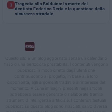
Tragedia alla Balduina: la morte del
3
dentista Federico Derla e la questione della
sicurezza stradale
La Cronaca di Roma
Questo sito è un blog aggiornato senza un calendario
fisso o una periodicità prestabilita. I contenuti vengono
pubblicati in modo diretto dagli utenti che
contribuiscono al progetto, in base alla loro
disponibilità, agli argomenti trattati e all’interesse del
momento. Alcune immagini presenti negli articoli
potrebbero essere generate o rielaborate tramite
strumenti di intelligenza artificiale. I contenuti testuali
pubblicati su questo blog sono rilasciati, salvo diversa