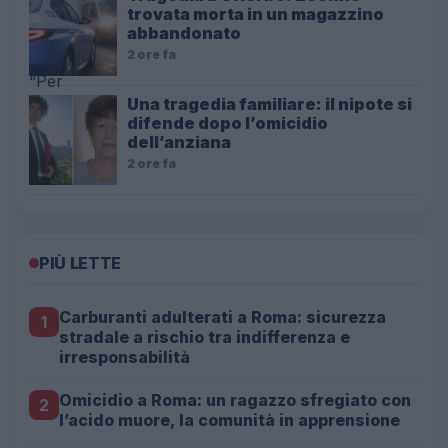
trovata morta in un magazzino
abbandonato
2 ore fa
Una tragedia familiare: il nipote si
difende dopo l’omicidio
dell’anziana
2 ore fa
PIÙ LETTE
Carburanti adulterati a Roma: sicurezza
1
stradale a rischio tra indifferenza e
irresponsabilità
Omicidio a Roma: un ragazzo sfregiato con
2
l’acido muore, la comunità in apprensione