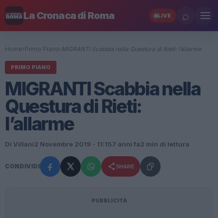
⌕
La Cronaca di Roma
LIVE
Home
›
Primo Piano
›
MIGRANTI Scabbia nella Questura di Rieti: l’allarme
PRIMO PIANO
MIGRANTI Scabbia nella
Questura di Rieti:
l’allarme
Di Villani
2 Novembre 2019 - 11:15
7 anni fa
2 min di lettura
CONDIVIDI
SHARE
PUBBLICITÀ