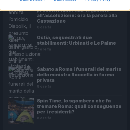
Sette anni fa l’omicidio Diabolik, il
presunto killer dall’ergastolo
all’assoluzione: ora la parola alla
Cassazione
6 ore fa
Ostia, sequestrati due
stabilimenti: Urbinati e Le Palme
7 ore fa
Sabato a Roma i funerali del marito
della ministra Roccella in forma
privata
8 ore fa
Spin Time, lo sgombero che fa
tremare Roma: quali conseguenze
per i residenti?
8 ore fa