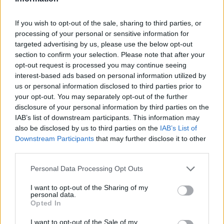
baseball sequestrata
(questa indagine potrebbe
If you wish to opt-out of the sale, sharing to third parties, or
confermare o meno la versione data dalla ragazza)
“.
processing of your personal or sensitive information for
targeted advertising by us, please use the below opt-out
section to confirm your selection. Please note that after your
POTREBBE INTERESSARTI
opt-out request is processed you may continue seeing
interest-based ads based on personal information utilized by
Torvajanica: carcere a vita e il
us or personal information disclosed to third parties prior to
retroscena oscuro di un omicidio
your opt-out. You may separately opt-out of the further
senza mafia
disclosure of your personal information by third parties on the
4 mesi fa
IAB’s list of downstream participants. This information may
Luca Sacchi, parla la fidanzata:
also be disclosed by us to third parties on the
IAB’s List of
“La droga non c’entra. Lui mi ha
Downstream Participants
that may further disclose it to other
difeso”
third parties.
7 anni fa
Please note that this website/app uses one or more Google
Personal Data Processing Opt Outs
services and may gather and store information including but
INTANTO UNA CAMPAGNA SMASCHERA IL
not limited to your visit or usage behaviour. You may click to
I want to opt-out of the Sharing of my
personal data.
‘RESPECT’ DI ZARA
grant or deny consent to Google and its third-party tags to
Opted In
use your data for below specified purposes in below Google
consent section.
I want to opt-out of the Sale of my