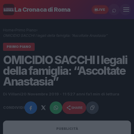
⌕
La Cronaca di Roma
LIVE
Home
›
Primo Piano
›
OMICIDIO SACCHI I legali della famiglia: “Ascoltate Anastasia”
PRIMO PIANO
OMICIDIO SACCHI I legali
della famiglia: “Ascoltate
Anastasia”
Di Villani
20 Novembre 2019 - 11:52
7 anni fa
1 min di lettura
CONDIVIDI
SHARE
PUBBLICITÀ