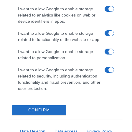
I want to allow Google to enable storage
related to analytics like cookies on web or
device identifiers in apps.
I want to allow Google to enable storage
Luca Sacchi, parla la fidanzata: “La droga non
related to functionality of the website or app.
c’entra. Lui mi ha difeso”
I want to allow Google to enable storage
related to personalization.
I want to allow Google to enable storage
related to security, including authentication
functionality and fraud prevention, and other
user protection.
Centocelle, lite finisce in tragedia: operaio uccide
coinquilino
CONFIRM
ULTIME NOTIZIE
Data Deletion
Data Access
Privacy Policy