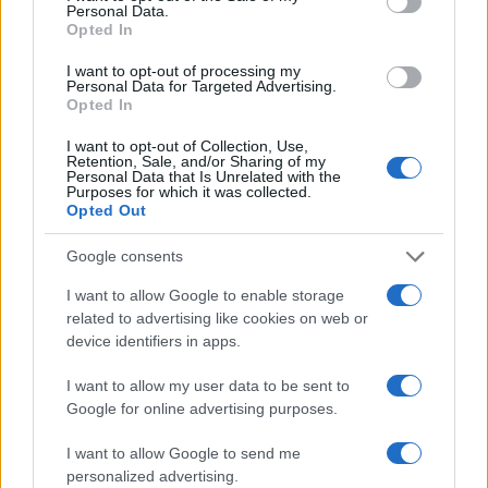
Precedente
Successiva
Personal Data.
Abiti Puliti contro
AS Roma in
Opted In
Zara, Inditex
vendita. E c’è già
I want to opt-out of processing my
risponde alle
un primo
Personal Data for Targeted Advertising.
accuse
acquirente
Opted In
I want to opt-out of Collection, Use,
Retention, Sale, and/or Sharing of my
Tag:
fidanzata Anastasia
luca sacchi
Omicidio
Personal Data that Is Unrelated with the
Purposes for which it was collected.
Opted Out
ARTICOLI CORRELATI
Google consents
I want to allow Google to enable storage
related to advertising like cookies on web or
device identifiers in apps.
I want to allow my user data to be sent to
Google for online advertising purposes.
Torvajanica: carcere a vita e il retroscena oscuro di
un omicidio senza mafia
I want to allow Google to send me
personalized advertising.