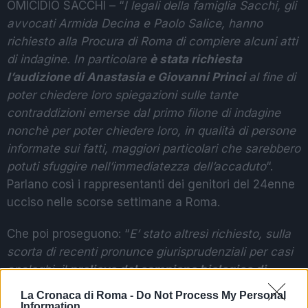
OMICIDIO SACCHI – “
I legali della famiglia Sacchi, gli
avvocati Armida Decina e Paolo Salice, hanno
richiesto alla Procura di Roma di compiere alcuni atti
di indagine. In particolare
è stata richiesta
l’audizione di Anastasia e Giovanni Princi
al fine di
poter chiedere loro spiegazioni sulle tante
contraddizioni emerse dal primo filone di indagine
nonchè per poter chiedere loro, in qualità di persone
informate sui fatti, maggiori particolari che sarebbero
potuti sfuggire nell’immediatezza dell’accaduto
“.
Parlano così i rappresentanti dei genitori del 24enne
ucciso nelle scorse settimane a Roma.
Che poi proseguono: “
E’ stato altresì richiesto, sulla
scorta di recenti pronunce giurisprudenziali per casi
analoghi, il
prelievo del campione biologico di
Anastasia
per poterlo confrontare con quelli che
La Cronaca di Roma -
Do Not Process My Personal
eventualmente saranno rinvenuti nella mazza da
Information