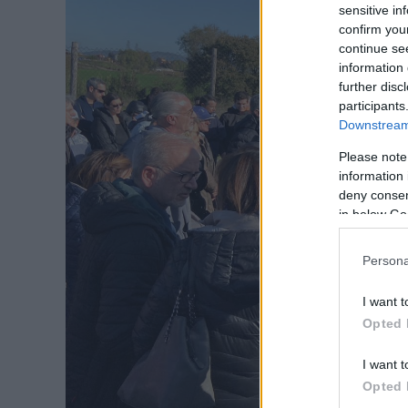
sensitive in
confirm you
continue se
information 
further disc
participants
Downstream 
Please note
information 
deny consent
in below Go
Persona
I want t
Opted 
I want t
Opted 