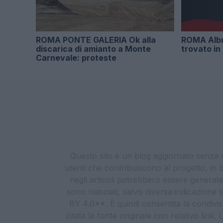
ROMA PONTE GALERIA Ok alla
ROMA Albu
discarica di amianto a Monte
trovato in
Carnevale: proteste
Questo sito è un blog aggiornato senza un
utenti che contribuiscono al progetto, in b
negli articoli potrebbero essere generate o
sono rilasciati, salvo diversa indicazione
BY 4.0**. È quindi consentita la condivis
citata la fonte originale con relativo link