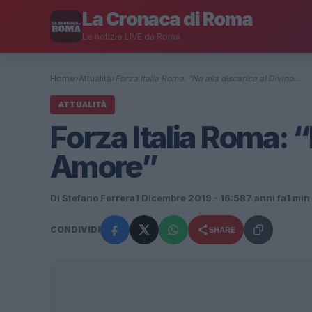
La Cronaca di Roma
Le notizie LIVE da Roma
Home
›
Attualità
›
Forza Italia Roma: “No alla discarica al Divino…
ATTUALITÀ
Forza Italia Roma: “
Amore”
Di Stefano Ferrera
1 Dicembre 2019 - 16:58
7 anni fa
1 min 
CONDIVIDI
SHARE