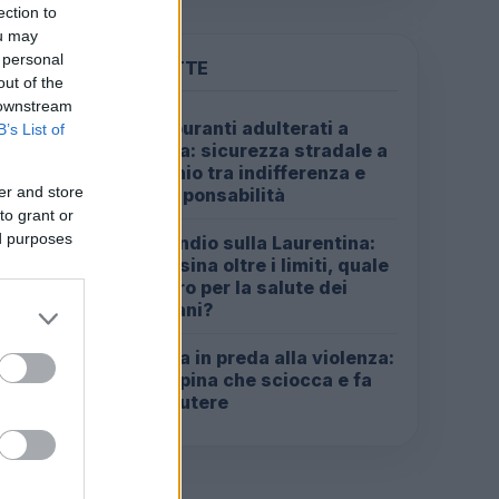
ection to
ou may
 personal
PIÙ LETTE
out of the
 downstream
Carburanti adulterati a
B’s List of
1
Roma: sicurezza stradale a
rischio tra indifferenza e
er and store
irresponsabilità
to grant or
ed purposes
Incendio sulla Laurentina:
2
diossina oltre i limiti, quale
futuro per la salute dei
romani?
Roma in preda alla violenza:
3
la rapina che sciocca e fa
discutere