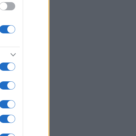
i di
. In
a
 sia
i
.
saro