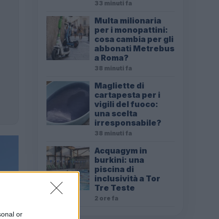
33 minuti fa
Multa milionaria
per i monopattini:
cosa cambia per gli
abbonati Metrebus
a Roma?
38 minuti fa
Magliette di
cartapesta per i
vigili del fuoco:
una scelta
irresponsabile?
38 minuti fa
Acquagym in
burkini: una
piscina di
inclusività a Tor
Tre Teste
2 ore fa
sonal or