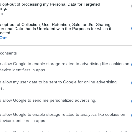
to opt-out of processing my Personal Data for Targeted
ing.
In
le
o opt-out of Collection, Use, Retention, Sale, and/or Sharing
ersonal Data that Is Unrelated with the Purposes for which it
lected.
Out
rtecipato all’assemblea pubblica promossa da comitat
nuovamente,
il nostro no alla discarica al Divino Amore
consents
nuo rimpallo di responsabilità tra comune e regione e 
o allow Google to enable storage related to advertising like cookies on
la totale incertezza. Riteniamo che l’ordinanza d’urgenza
evice identifiers in apps.
ario politico.
Chiediamo, invece, come ha fatto
o allow my user data to be sent to Google for online advertising
ogazioni, di trovare soluzioni definitive e permanent
s.
a vicenda a ogni livello istituzionale, nell’interesse di
e Coordinatore Romano di Forza Italia Pietrangelo Mas
to allow Google to send me personalized advertising.
o allow Google to enable storage related to analytics like cookies on
evice identifiers in apps.
Successiva