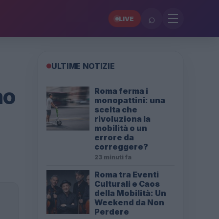
⌕
LIVE
ULTIME NOTIZIE
no
Roma ferma i
monopattini: una
scelta che
rivoluziona la
mobilità o un
errore da
correggere?
23 minuti fa
Roma tra Eventi
Culturali e Caos
della Mobilità: Un
Weekend da Non
Perdere