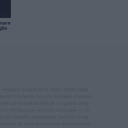
omare
glia
i vengono pubblicati in modo diretto dagli
eresse del momento. Alcune immagini presenti
contenuti testuali pubblicati su questo blog
ommons Attribuzione 4.0 Internazionale — CC
che per finalità commerciali, purché venga
ovenire da fonti liberamente disponibili sul