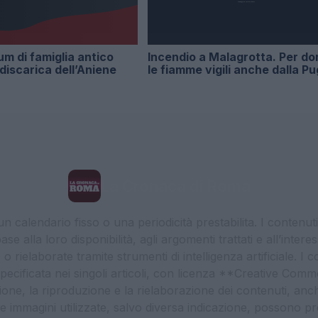
m di famiglia antico
Incendio a Malagrotta. Per d
 discarica dell’Aniene
le fiamme vigili anche dalla Pu
La Cronaca di Roma
 calendario fisso o una periodicità prestabilita. I contenut
ase alla loro disponibilità, agli argomenti trattati e all’int
 rielaborate tramite strumenti di intelligenza artificiale. I 
 specificata nei singoli articoli, con licenza **Creative C
ione, la riproduzione e la rielaborazione dei contenuti, an
. Le immagini utilizzate, salvo diversa indicazione, possono pr