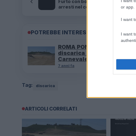
I want t
Furto con borsa schermata — Due
arresti nel centro storico
or app.
I want t
POTREBBE INTERESSARTI
I want t
authenti
ROMA PONTE GALERIA Ok a
discarica di amianto a Mon
Carnevale: proteste
7 anni fa
Tag:
discarica
ARTICOLI CORRELATI