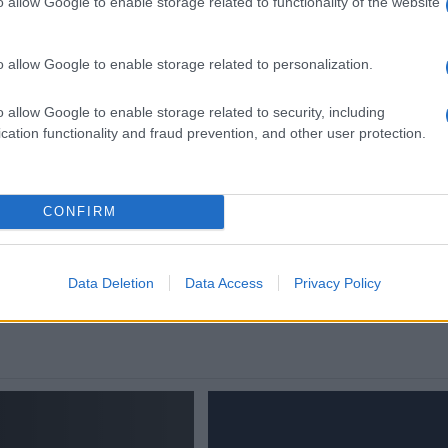
o allow Google to enable storage related to functionality of the website
LAZIO UDINESE Inzaghi “Meritiano il
terzo posto, con la Juve ce la
giocheremo”
o allow Google to enable storage related to personalization.
o allow Google to enable storage related to security, including
cation functionality and fraud prevention, and other user protection.
lla
ROMA Album di famiglia antic
te
trovato in discarica dell’Anie
6 anni fa
CONFIRM
Data Deletion
Data Access
Privacy Policy