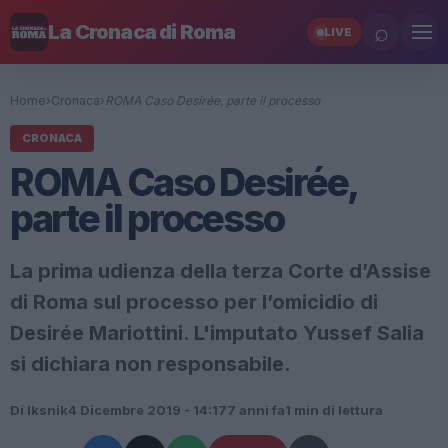
⌕
La Cronaca di Roma
LIVE
Home
›
Cronaca
›
ROMA Caso Desirée, parte il processo
CRONACA
ROMA Caso Desirée,
parte il processo
La prima udienza della terza Corte d’Assise
di Roma sul processo per l’omicidio di
Desirée Mariottini. L'imputato Yussef Salia
si dichiara non responsabile.
Di Iksnik
4 Dicembre 2019 - 14:17
7 anni fa
1 min di lettura