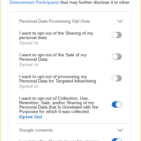
BASTOGI Botte al teste nel
Downstream Participants
that may further disclose it to other
processo per farlo ritrattare:
third parties.
arrestati
Please note that this website/app uses one or more Google
5 anni fa
Personal Data Processing Opt Outs
services and may gather and store information including but
not limited to your visit or usage behaviour. You may click to
I want to opt-out of the Sharing of my
personal data.
L’uomo è accusato con Alinno Chima, Mamadou
grant or deny consent to Google and its third-party tags to
Opted In
use your data for below specified purposes in below Google
Gara e Brian Minthe di omicidio volontario, violenza
consent section.
I want to opt-out of the Sale of my
sessuale aggravata e cessione di stupefacenti a
Personal Data.
minori. Yussef ha inoltre annunciato nel corso
Opted In
dell’udienza che ritirerà la denuncia presentata
I want to opt-out of processing my
contro i genitori di Desirée per omessa vigilanza
Personal Data for Targeted Advertising.
Opted In
sulla ragazza.
I want to opt-out of Collection, Use,
Retention, Sale, and/or Sharing of my
SEGUICI SU FACEBOOK
Personal Data that Is Unrelated with the
Purposes for which it was collected.
Opted Out
Successiva
Precedente
OMICIDIO SACCHI
Google consents
Pos obbligatorio
Per avvocato
Niente multe, Di
Anastasia