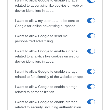
I want to allow Google to enable storage
Maio: “Promessa
estranea al
related to advertising like cookies on web or
mantenuta”
traffico di droga
device identifiers in apps.
I want to allow my user data to be sent to
Tag:
desiree mariottini
processo
Google for online advertising purposes.
I want to allow Google to send me
personalized advertising.
ARTICOLI CORRELATI
I want to allow Google to enable storage
related to analytics like cookies on web or
device identifiers in apps.
I want to allow Google to enable storage
related to functionality of the website or app.
Omicidio Cerciello – Sarà processato il carabiniere
I want to allow Google to enable storage
che bendò Natale Hjort
related to personalization.
I want to allow Google to enable storage
related to security, including authentication