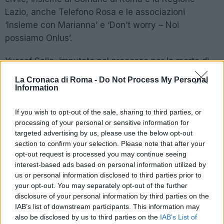
Lazio, anche Telefono Rosa e le associazioni
‘Insieme con Marianna’ e ‘Don’t worry – Noi
possiamo Onlus’.
Yussef Salia, imputato nel processo per la morte di
Desirée, si è dichiarato non responsabile della morte
La Cronaca di Roma -
Do Not Process My Personal
della ragazza e ha chiesto perdono alla famiglia:
Information
“Non sono responsabile della morte di questa
If you wish to opt-out of the sale, sharing to third parties, or
ragazza, chiedo perdono e scusa alla madre e alla
processing of your personal or sensitive information for
famiglia e rispetto il loro dolore”.
targeted advertising by us, please use the below opt-out
section to confirm your selection. Please note that after your
opt-out request is processed you may continue seeing
POTREBBE INTERESSARTI
interest-based ads based on personal information utilized by
us or personal information disclosed to third parties prior to
Omicidio Cerciello – Sarà
your opt-out. You may separately opt-out of the further
processato il carabiniere che
disclosure of your personal information by third parties on the
bendò Natale Hjort
IAB’s list of downstream participants. This information may
5 anni fa
also be disclosed by us to third parties on the
IAB’s List of