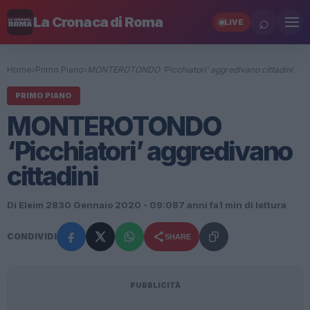
⌕
La Cronaca di Roma
LIVE
Home
›
Primo Piano
›
MONTEROTONDO ‘Picchiatori’ aggredivano cittadini
PRIMO PIANO
MONTEROTONDO
‘Picchiatori’ aggredivano
cittadini
Di Eleim 28
30 Gennaio 2020 - 09:08
7 anni fa
1 min di lettura
CONDIVIDI
SHARE
PUBBLICITÀ