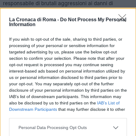
responsabile di brutali aggressioni ai danni di
malcapitati. Nei casi più gravi ridotti quasi in fin di
vita. L’indagine, condotta dai Carabinieri di
La Cronaca di Roma -
Do Not Process My Personal
Information
Monterotondo e dal Commissariato di Tivoli, ha
consentito di ricostruire la dinamica degli eventi e
If you wish to opt-out of the sale, sharing to third parties, or
individuare gli indagati nonostante le difficoltà
processing of your personal or sensitive information for
dovute alle iniziali mancate collaborazioni delle
targeted advertising by us, please use the below opt-out
vittime, terrorizzate dai pestaggi e timorose di
section to confirm your selection. Please note that after your
opt-out request is processed you may continue seeing
eventuali ripercussioni anche per i familiari.
interest-based ads based on personal information utilized by
us or personal information disclosed to third parties prior to
SEGUICI SU TWITTER
your opt-out. You may separately opt-out of the further
disclosure of your personal information by third parties on the
IAB’s list of downstream participants. This information may
Precedente
Successiva
also be disclosed by us to third parties on the
IAB’s List of
ROMA Il
CORONAVIRUS
Downstream Participants
that may further disclose it to other
procuratore capo
Turista cinese
third parties.
parla dell’omicidio
ricoverato allo
di Piscitelli
Spallanzani
Please note that this website/app uses one or more Google
Personal Data Processing Opt Outs
services and may gather and store information including but