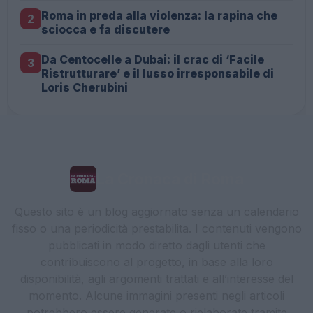
Roma in preda alla violenza: la rapina che
2
sciocca e fa discutere
Da Centocelle a Dubai: il crac di ‘Facile
3
Ristrutturare’ e il lusso irresponsabile di
Loris Cherubini
La Cronaca di Roma
Questo sito è un blog aggiornato senza un calendario
fisso o una periodicità prestabilita. I contenuti vengono
pubblicati in modo diretto dagli utenti che
contribuiscono al progetto, in base alla loro
disponibilità, agli argomenti trattati e all’interesse del
momento. Alcune immagini presenti negli articoli
potrebbero essere generate o rielaborate tramite