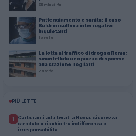
55 minuti fa
Patteggiamento e sanità: il caso
Buldrini solleva interrogativi
inquietanti
1 ora fa
La lotta al traffico di droga a Roma:
smantellata una piazza di spaccio
alla stazione Togliatti
2 ore fa
PIÙ LETTE
Carburanti adulterati a Roma: sicurezza
1
stradale a rischio tra indifferenza e
irresponsabilità