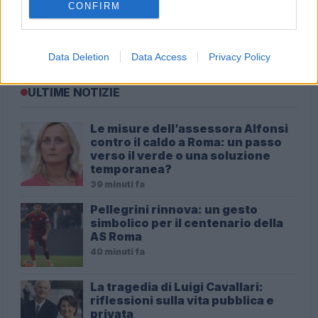
CONFIRM
Tragedia a Monterotondo: un bambino muore in un
centro estivo, il dibattito sulla sicurezza si riaccende
Data Deletion
Data Access
Privacy Policy
ULTIME NOTIZIE
Le misure dell’assessora Alfonsi
contro il caldo a Roma: un passo
verso il verde o una soluzione
temporanea?
39 minuti fa
Pellegrini rinnova: un gesto
simbolico per il centenario della
AS Roma
40 minuti fa
La tragedia di Luigi Cavallari:
riflessioni sulla vita pubblica e
privata