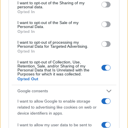
not limited to your visit or usage behaviour. You may click to
I want to opt-out of the Sharing of my
personal data.
grant or deny consent to Google and its third-party tags to
POTREBBE INTERESSARTI
Opted In
use your data for below specified purposes in below Google
consent section.
I want to opt-out of the Sale of my
Circoncisione rituale in casa –
Personal Data.
muore bambino nigeriano, un
Opted In
altro è grave
8 anni fa
I want to opt-out of processing my
Personal Data for Targeted Advertising.
Tragedia in piscina a
Opted In
Monterotondo: la morte di un
bimbo di 5 anni scuote la
I want to opt-out of Collection, Use,
comunità
Retention, Sale, and/or Sharing of my
Personal Data that Is Unrelated with the
2 settimane fa
Purposes for which it was collected.
Opted Out
Tag:
Google consents
Monterotondo
I want to allow Google to enable storage
related to advertising like cookies on web or
ARTICOLI CORRELATI
device identifiers in apps.
I want to allow my user data to be sent to