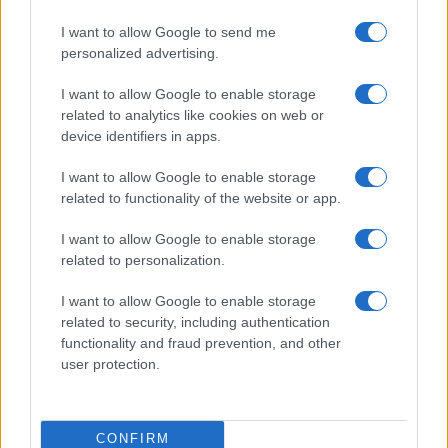
I want to allow Google to send me
personalized advertising.
I want to allow Google to enable storage
related to analytics like cookies on web or
device identifiers in apps.
Il sesterzio come moneta di Roma, l’idea del
candidato sindaco Trombetta
I want to allow Google to enable storage
related to functionality of the website or app.
I want to allow Google to enable storage
related to personalization.
I want to allow Google to enable storage
Paragone: “Serve uno stato che batta moneta”
related to security, including authentication
functionality and fraud prevention, and other
user protection.
CONFIRM