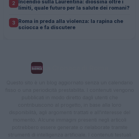
Incendio sulla Laurentina: diossina oltre i
2
limiti, quale futuro per la salute dei romani?
Roma in preda alla violenza: la rapina che
3
sciocca e fa discutere
La Cronaca di Roma
Questo sito è un blog aggiornato senza un calendario
fisso o una periodicità prestabilita. I contenuti vengono
pubblicati in modo diretto dagli utenti che
contribuiscono al progetto, in base alla loro
disponibilità, agli argomenti trattati e all’interesse del
momento. Alcune immagini presenti negli articoli
potrebbero essere generate o rielaborate tramite
strumenti di intelligenza artificiale. I contenuti testuali