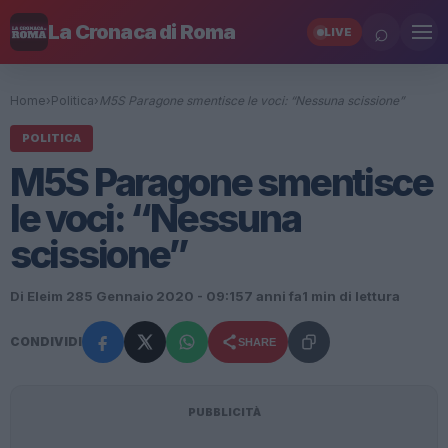
⌕
La Cronaca di Roma
LIVE
Home
›
Politica
›
M5S Paragone smentisce le voci: “Nessuna scissione”
POLITICA
M5S Paragone smentisce
le voci: “Nessuna
scissione”
Di Eleim 28
5 Gennaio 2020 - 09:15
7 anni fa
1 min di lettura
CONDIVIDI
SHARE
PUBBLICITÀ