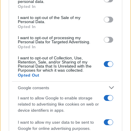
personal data.
grant or deny consent to Google and its third-party tags to
Salvini»
Opted In
use your data for below specified purposes in below Google
consent section.
I want to opt-out of the Sale of my
Personal Data.
Opted In
POTREBBE INTERESSARTI
I want to opt-out of processing my
Il sesterzio come moneta di
Personal Data for Targeted Advertising.
Roma, l’idea del candidato
Opted In
sindaco Trombetta
I want to opt-out of Collection, Use,
5 anni fa
Retention, Sale, and/or Sharing of my
Personal Data that Is Unrelated with the
Paragone: “Serve uno stato che
Purposes for which it was collected.
batta moneta”
Opted Out
6 anni fa
Google consents
I want to allow Google to enable storage
Tag:
Paragone
related to advertising like cookies on web or
device identifiers in apps.
ARTICOLI CORRELATI
I want to allow my user data to be sent to
Google for online advertising purposes.