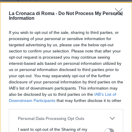
Sul suo futuro politico e sulla rottura nel Movimento:
La Cronaca di Roma -
Do Not Process My Personal
Information
“Non lo so se ora c’è un effetto valanga, io non sono
capo cordata di niente”
. Poi ha smentito le
If you wish to opt-out of the sale, sharing to third parties, or
indiscrezioni che lo dicono pronto a passare alla
processing of your personal or sensitive information for
Lega:
“Sono stato eletto con il M5s e sono orgoglioso
targeted advertising by us, please use the below opt-out
section to confirm your selection. Please note that after your
del programma con cui ho fatto campagna
opt-out request is processed you may continue seeing
elettorale”
. Alla fine attacca Di Maio:
“Non è riuscito
interest-based ads based on personal information utilized by
a rendere forte la trama del tessuto del Movimento 5
us or personal information disclosed to third parties prior to
stelle e così tutto diventa sfilacciato”
.
your opt-out. You may separately opt-out of the further
disclosure of your personal information by third parties on the
IAB’s list of downstream participants. This information may
SEGUICI SU TWITTER
also be disclosed by us to third parties on the
IAB’s List of
Downstream Participants
that may further disclose it to other
third parties.
Successiva
Precedente
NAVE
Please note that this website/app uses one or more Google
Personal Data Processing Opt Outs
Il Presidente
GREGORETTI Italia
services and may gather and store information including but
americano Donald
viva: «Sì al
not limited to your visit or usage behaviour. You may click to
I want to opt-out of the Sharing of my
Trump avvisa l’Iran
processo a