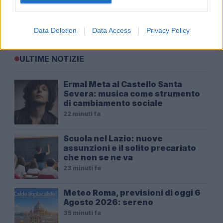
ROMA M5S Espulso Gianluigi Paragone
Data Deletion
Data Access
Privacy Policy
ULTIME NOTIZIE
Ermal Meta al Castello Santa
Severa: musica come strumento
di cambiamento sociale
22 minuti fa
Scuola nel Lazio: nuove
assunzioni e il solito precariato
che non se ne va
23 minuti fa
Meteo Roma, previsioni di oggi 6
Agosto 2026: sereno
35 minuti fa