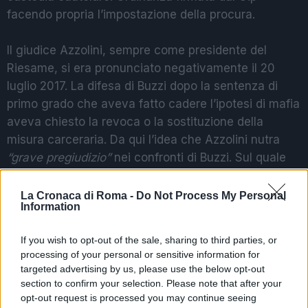
facendo propria l’impostazione della procura.
Il giudice Azzolini, sempre come presidente del
Riesame, si era pronunciato negativamente il 20
luglio 2017. La difesa di Buzzi dopo la sentenza di
primo grado che aveva fatto cadere l’ipotesi di mafia
aveva chiesto la revoca o la sostituzione della
misura carceraria. Da qui l’idea che Azzolini nutra
“grave pregiudizio”
nei confronti di Buzzi. Sul quale
avrebbe poi espresso
“valutazioni di merito rivelatesi
del tutto destituite di fondamento”
e che hanno
La Cronaca di Roma -
Do Not Process My Personal
Information
pesato sulla vicenda complessiva.
If you wish to opt-out of the sale, sharing to third parties, or
A rappresentare l’accusa il sostituto pg Pietro
processing of your personal or sensitive information for
Catalani e il pm Gennaro Varrone. I due sono convinti
targeted advertising by us, please use the below opt-out
che per Buzzi, condannato a 18 anni e 4 mesi in
section to confirm your selection. Please note that after your
opt-out request is processed you may continue seeing
secondo grado ma in attesa di un nuovo processo