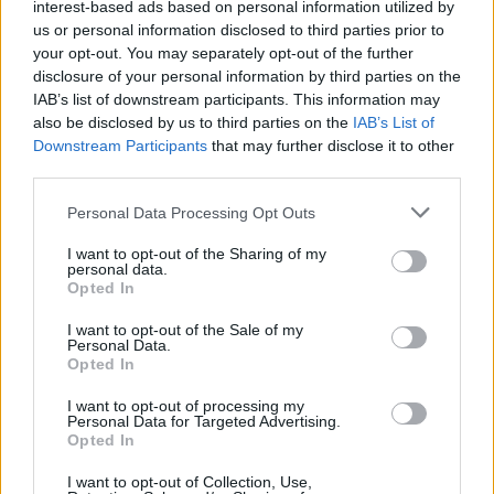
interest-based ads based on personal information utilized by
per la rideterminazione della pena, le esigenze
us or personal information disclosed to third parties prior to
cautelari siano tuttora concrete. Di diverso avviso,
your opt-out. You may separately opt-out of the further
invece, il collegio della terza Corte d’Appello. Che,
disclosure of your personal information by third parties on the
IAB’s list of downstream participants. This information may
nel concedere i domiciliari, aveva ritenuto quelle
also be disclosed by us to third parties on the
IAB’s List of
stesse esigenze ormai attenuate. Presupponendo
Downstream Participants
that may further disclose it to other
che Buzzi una volta ammessi i reati di corruzione
third parties.
contestati e chiuso i ponti con il passato non ha più
Please note that this website/app uses one or more Google
Personal Data Processing Opt Outs
possibilità di delinquere essendogli state sottratte le
services and may gather and store information including but
cooperative sociali a lui riconducibili. Il Riesame ha
not limited to your visit or usage behaviour. You may click to
I want to opt-out of the Sharing of my
personal data.
rinviato l’udienza a fine febbraio in attesa che la
grant or deny consent to Google and its third-party tags to
Opted In
use your data for below specified purposes in below Google
Corte d’Appello si pronunci.
consent section.
I want to opt-out of the Sale of my
Personal Data.
SEGUICI SU TWITTER
Opted In
I want to opt-out of processing my
Personal Data for Targeted Advertising.
Precedente
Successiva
Opted In
CORONAVIRUS
LABICO Furti in
Negli USA è
auto con tecnica
I want to opt-out of Collection, Use,
emergenza
della gomma