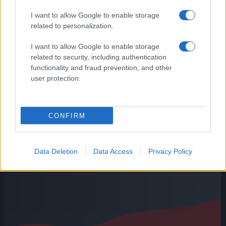
I want to allow Google to enable storage
related to personalization.
I want to allow Google to enable storage
related to security, including authentication
MONDO DI MEZZO – 6 anni in appello per Gianni
functionality and fraud prevention, and other
Alemanno
user protection.
CONFIRM
Data Deletion
Data Access
Privacy Policy
Salvatore Buzzi conferma: “Pagavo il Pd”