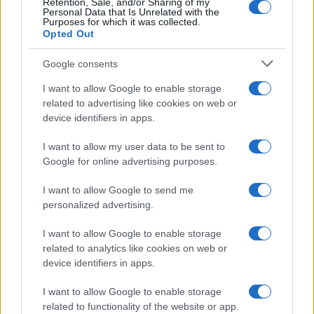
Retention, Sale, and/or Sharing of my
sanitaria
forata: due arresti
Personal Data that Is Unrelated with the
Purposes for which it was collected.
Opted Out
Google consents
POTREBBE INTERESSARTI
I want to allow Google to enable storage
MONDO DI MEZZO – 6 anni in
related to advertising like cookies on web or
appello per Gianni Alemanno
device identifiers in apps.
6 anni fa
I want to allow my user data to be sent to
Salvatore Buzzi conferma:
Google for online advertising purposes.
“Pagavo il Pd”
6 anni fa
I want to allow Google to send me
personalized advertising.
Tag:
Buzzi
mondo di mezzo
I want to allow Google to enable storage
related to analytics like cookies on web or
device identifiers in apps.
ARTICOLI CORRELATI
I want to allow Google to enable storage
related to functionality of the website or app.