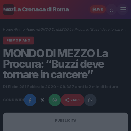
⌕
La Cronaca di Roma
LIVE
Home
›
Primo Piano
›
MONDO DI MEZZO La Procura: “Buzzi deve tornare…
PRIMO PIANO
MONDO DI MEZZO La
Procura: “Buzzi deve
tornare in carcere”
Di Eleim 28
1 Febbraio 2020 - 09:38
7 anni fa
2 min di lettura
CONDIVIDI
SHARE
PUBBLICITÀ