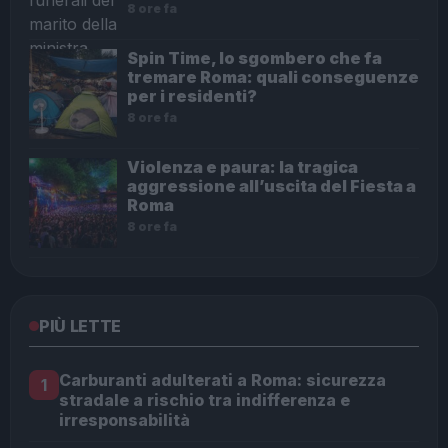
8 ore fa
Spin Time, lo sgombero che fa
tremare Roma: quali conseguenze
per i residenti?
8 ore fa
Violenza e paura: la tragica
aggressione all’uscita del Fiesta a
Roma
8 ore fa
PIÙ LETTE
Carburanti adulterati a Roma: sicurezza
1
stradale a rischio tra indifferenza e
irresponsabilità