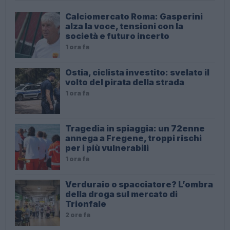
Calciomercato Roma: Gasperini
alza la voce, tensioni con la
società e futuro incerto
1 ora fa
Ostia, ciclista investito: svelato il
volto del pirata della strada
1 ora fa
Tragedia in spiaggia: un 72enne
annega a Fregene, troppi rischi
per i più vulnerabili
1 ora fa
Verduraio o spacciatore? L’ombra
della droga sul mercato di
Trionfale
2 ore fa