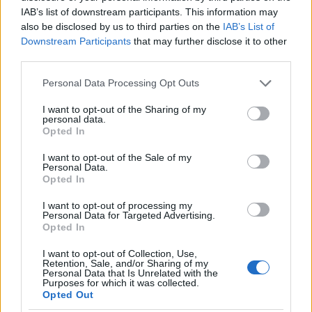
IAB’s list of downstream participants. This information may
also be disclosed by us to third parties on the
IAB’s List of
Proprio di questo legame con i G. U.R. si sarebbe
Downstream Participants
that may further disclose it to other
spesso servito per conferire maggiore forza
third parties.
intimidatoria alle proprie minacce.
Please note that this website/app uses one or more Google
Personal Data Processing Opt Outs
services and may gather and store information including but
I sodali imponevano
pagamenti settimanali
per il
not limited to your visit or usage behaviour. You may click to
I want to opt-out of the Sharing of my
rientro del debito, cui applicavano
tassi di
personal data.
grant or deny consent to Google and its third-party tags to
Opted In
interesse
pari al 40% mensile
per prestiti fino a €
use your data for below specified purposes in below Google
5.000
.
consent section.
I want to opt-out of the Sale of my
Personal Data.
Opted In
Oltre tale importo si “accontentavano”
del
10%
mensile
, ma, in questo caso, il
pagamento
I want to opt-out of processing my
Personal Data for Targeted Advertising.
avveniva a “
capitale fermo
”
, ovvero non decurtato
Opted In
dalle rate
I want to opt-out of Collection, Use,
Retention, Sale, and/or Sharing of my
A confermarlo, l’esempio di una vittima, che
per €
Personal Data that Is Unrelated with the
Purposes for which it was collected.
80.000
prestati, era stata costretta a restituirne
€
Opted Out
8.000 al mese senza che l’importo iniziale