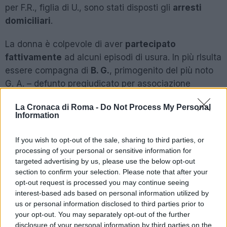
per F.R., figlia di U., sono stati disposti gli
arresti
domiciliari
.
La donna è colpevole di aver
partecipato
fattivamente
ad alcuni episodi di usura. In più rIsulta
essere compagna di
B. G.
, primogenito del più noto
G. A. – defunto pregiudicato per associazione
mafiosa e traffico internazionale di stupefacenti – e
La Cronaca di Roma -
Do Not Process My Personal
fratello di V. – esponente di vertice dell’omonima
Information
cosca calabrese di Guardavalle (CZ), da anni
stanziata sul litorale romano, soprattutto tra Nettuno
If you wish to opt-out of the sale, sharing to third parties, or
e Anzio.
processing of your personal or sensitive information for
targeted advertising by us, please use the below opt-out
A carico del clan, la Corte di Appello di Roma, con la
section to confirm your selection. Please note that after your
opt-out request is processed you may continue seeing
sentenza del giugno 2018, ha confermato e inasprito
interest-based ads based on personal information utilized by
le condanne per associazione mafiosa comminate in
us or personal information disclosed to third parties prior to
primo grado dal Tribunale di Velletri nei confronti di
your opt-out. You may separately opt-out of the further
diversi esponenti.
disclosure of your personal information by third parties on the