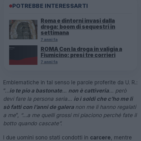
POTREBBE INTERESSARTI
Roma e dintorni invasi dalla
droga: boom di sequestri in
settimana
7 anni fa
ROMA Con la droga in valigia a
Fiumicino: presi tre corrieri
7 anni fa
Emblematiche in tal senso le parole proferite da U. R.:
“…
io te pio a bastonate
…
non è cattiveria
… però
devi fare la persona seria…
io i soldi che c’ho me li
sò fatti con l’anni de galera
non me li hanno regalati
a me
”,
“…a me quelli grossi mi piaciono perché fate il
botto quando cascate”.
I due uomini sono stati condotti in
carcere
, mentre