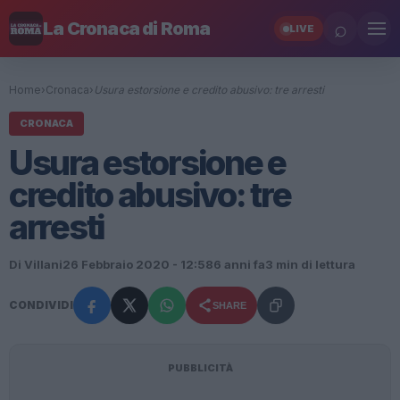
⌕
La Cronaca di Roma
LIVE
Home
›
Cronaca
›
Usura estorsione e credito abusivo: tre arresti
CRONACA
Usura estorsione e
credito abusivo: tre
arresti
Di Villani
26 Febbraio 2020 - 12:58
6 anni fa
3 min di lettura
CONDIVIDI
SHARE
PUBBLICITÀ