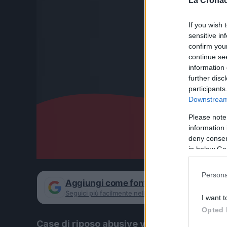
La Cronac
If you wish 
sensitive in
confirm you
continue se
information 
further disc
participants
Downstream 
Please note
information 
deny consent
in below Go
Persona
Aggiungi come fonte preferita su Goog
Seguici più facilmente nelle notizie consigliate
I want t
Opted 
Case di riposo abusive vicino Roma: 3 denu