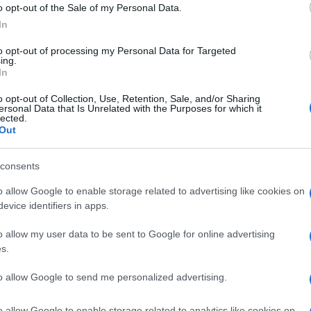
o opt-out of the Sale of my Personal Data.
In
scoperte, all’interno di dimore signorili ad
Albano Laz
. A gestirle
due donne di 53 e 67 anni
– già note per fa
to opt-out of processing my Personal Data for Targeted
ing.
na delle due. Per tutte è scattata la
denuncia
all’Autori
In
a normativa sanitaria. Il coordinamento delle indagini er
o opt-out of Collection, Use, Retention, Sale, and/or Sharing
Velletri.
ersonal Data that Is Unrelated with the Purposes for which it
lected.
Out
 sottoposte ad un lungo monitoraggio, reso difficile dalle
uardi dall’esterno. A Velletri,
tre anziani
sono stati
consents
mentre
altri 7
ad Albano Laziale, in pessime condizioni
o allow Google to enable storage related to advertising like cookies on
ido e privo di finestre. Una donna non autosufficiente,
evice identifiers in apps.
osta ad accertamenti in un ospedale vicino.
o allow my user data to be sent to Google for online advertising
ne amministrativa e sanitaria
, sono stati inoltre trov
s.
tà e avariati e personale non qualificato. Il tutto nonost
to allow Google to send me personalized advertising.
 e dalle dichiarazioni dei parenti degli ospiti, si aggi
o allow Google to enable storage related to analytics like cookies on