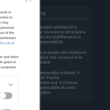
sonal or
PIÙ LETTE
ection to
ou may
Carburanti adulterati a
 personal
1
Roma: sicurezza stradale a
out of the
rischio tra indifferenza e
 downstream
irresponsabilità
B’s List of
Roma in preda alla violenza:
2
er and store
la rapina che sciocca e fa
discutere
to grant or
ed purposes
Da Centocelle a Dubai: il
3
crac di ‘Facile
Ristrutturare’ e il lusso
irresponsabile di Loris
Cherubini