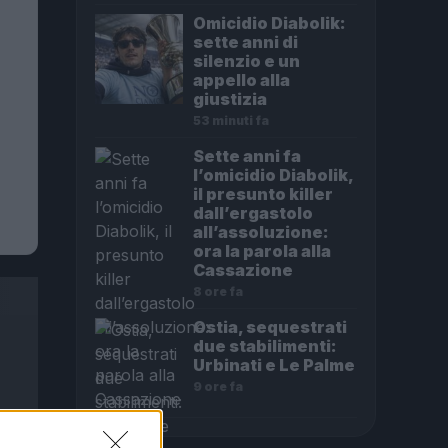
Omicidio Diabolik:
sette anni di
silenzio e un
appello alla
giustizia
53 minuti fa
Sette anni fa
l’omicidio Diabolik,
il presunto killer
dall’ergastolo
all’assoluzione:
ora la parola alla
Cassazione
8 ore fa
Ostia, sequestrati
due stabilimenti:
Urbinati e Le Palme
9 ore fa