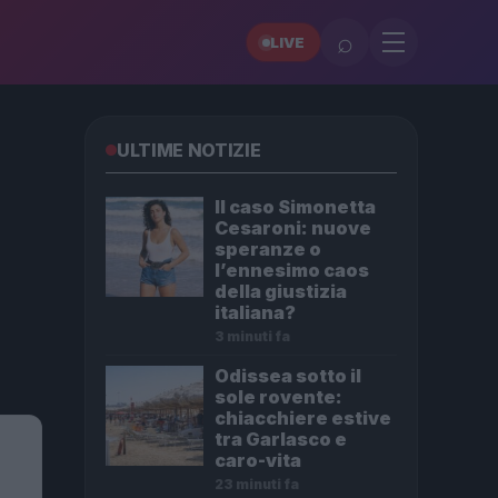
⌕
LIVE
ULTIME NOTIZIE
Il caso Simonetta
Cesaroni: nuove
speranze o
l’ennesimo caos
della giustizia
italiana?
3 minuti fa
Odissea sotto il
sole rovente:
chiacchiere estive
tra Garlasco e
caro-vita
23 minuti fa