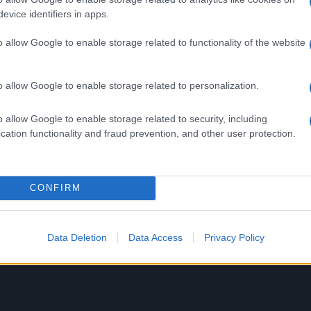
evice identifiers in apps.
o allow Google to enable storage related to functionality of the website
ROMA Carabinieri in azione in
ro:
zona San Pietro: denunce e
o allow Google to enable storage related to personalization.
attività commerciali sanziona
7 anni fa
o allow Google to enable storage related to security, including
cation functionality and fraud prevention, and other user protection.
CONTRO IL CORONAVIRUS
CONFIRM
Successiva
ULTIM’ORA CORONAVIRUS Contagiato
anche un dipendente Rai
Data Deletion
Data Access
Privacy Policy