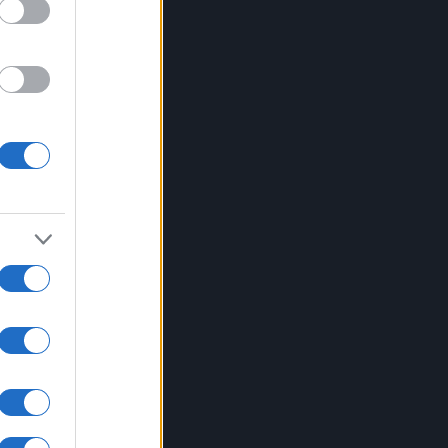
iale
tti
tà
a
ati
ante
rava