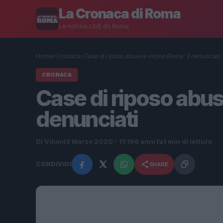
La Cronaca di Roma
Le notizie LIVE da Roma
Home
›
Cronaca
›
Case di riposo abusive vicino Roma: 3 denunciati
CRONACA
Case di riposo abus
denunciati
Di Villani
3 Marzo 2020 - 11:19
6 anni fa
1 min di lettura
CONDIVIDI
SHARE