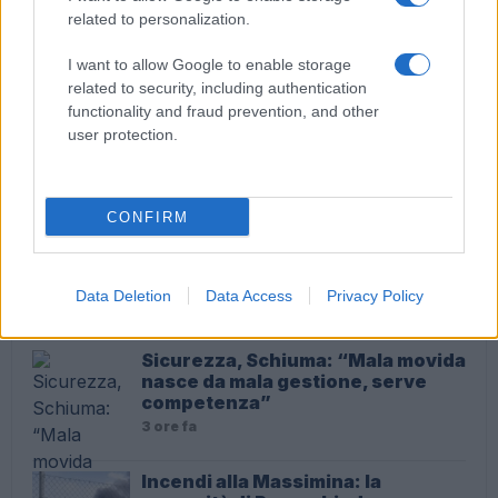
related to personalization.
ULTIME NOTIZIE
I want to allow Google to enable storage
related to security, including authentication
functionality and fraud prevention, and other
Quando la realtà supera la fiction:
user protection.
Roma tra vespe e schiuma
avvelenata
7 minuti fa
CONFIRM
Roma e Lazio in attesa di
temporali: un cambiamento
climatico atteso?
Data Deletion
Data Access
Privacy Policy
2 ore fa
Sicurezza, Schiuma: “Mala movida
nasce da mala gestione, serve
competenza”
3 ore fa
Incendi alla Massimina: la