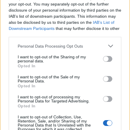
POTREBBE INTERESSARTI
your opt-out. You may separately opt-out of the further
disclosure of your personal information by third parties on the
Cronaca Roma, sotto sequestro il
IAB’s list of downstream participants. This information may
Main Club. Tutte le infrazioni
also be disclosed by us to third parties on the
IAB’s List of
accertate
Downstream Participants
that may further disclose it to other
3 anni fa
third parties.
FIDENE – Non si ferma al posto di
blocco e fugge. Arrestato dopo
Please note that this website/app uses one or more Google
Personal Data Processing Opt Outs
inseguimento
services and may gather and store information including but
not limited to your visit or usage behaviour. You may click to
I want to opt-out of the Sharing of my
6 anni fa
personal data.
grant or deny consent to Google and its third-party tags to
Opted In
use your data for below specified purposes in below Google
Tag:
consent section.
armi
cronaca roma
Denunciato
I want to opt-out of the Sale of my
Personal Data.
Opted In
I want to opt-out of processing my
ARTICOLI CORRELATI
Personal Data for Targeted Advertising.
Opted In
I want to opt-out of Collection, Use,
Retention, Sale, and/or Sharing of my
Personal Data that Is Unrelated with the
Purposes for which it was collected.