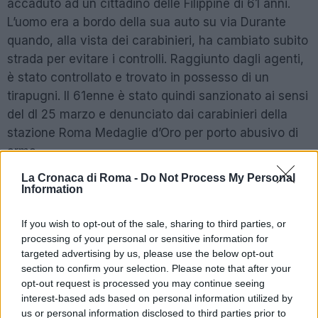
accaduto ad un cittadino delle Filippine di 61 anni.
L’uomo era a bordo della sua auto su via Durante
quando, alla vista dei carabinieri, ha cambiato subito
strada per evitare i controlli. Raggiunto dagli agenti,
è stato controllato e trovato in possesso di un
tirapugni. Il 61enne è stato quindi sanzionato ai sensi
del dl 25 marzo e denunciato dai carabinieri della
stazione Roma Medaglie d’Oro per porto abusivo di
arma.
La Cronaca di Roma -
Do Not Process My Personal
Information
Successiva
Precedente
CORONAVIRUS
CORONAVIRUS
ROMA Controlli a
If you wish to opt-out of the sale, sharing to third parties, or
ITALIA I contagi
tappeto per
processing of your personal or sensitive information for
tornano ad
Pasqua e
targeted advertising by us, please use the below opt-out
aumentare
Pasquetta
section to confirm your selection. Please note that after your
opt-out request is processed you may continue seeing
interest-based ads based on personal information utilized by
us or personal information disclosed to third parties prior to