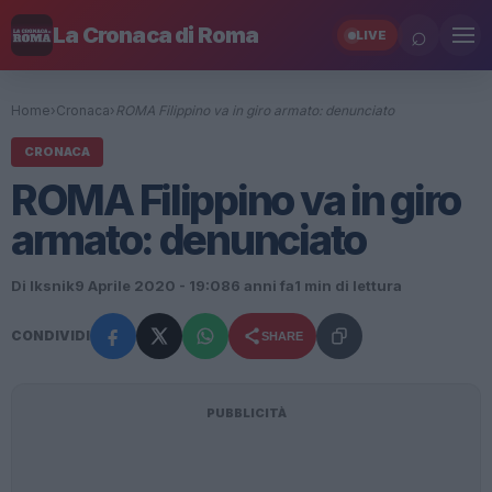
⌕
La Cronaca di Roma
LIVE
Home
›
Cronaca
›
ROMA Filippino va in giro armato: denunciato
CRONACA
ROMA Filippino va in giro
armato: denunciato
Di Iksnik
9 Aprile 2020 - 19:08
6 anni fa
1 min di lettura
CONDIVIDI
SHARE
PUBBLICITÀ