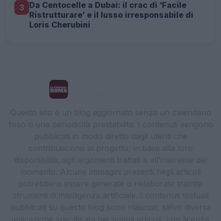
Da Centocelle a Dubai: il crac di ‘Facile
3
Ristrutturare’ e il lusso irresponsabile di
Loris Cherubini
La Cronaca di Roma
Questo sito è un blog aggiornato senza un calendario
fisso o una periodicità prestabilita. I contenuti vengono
pubblicati in modo diretto dagli utenti che
contribuiscono al progetto, in base alla loro
disponibilità, agli argomenti trattati e all’interesse del
momento. Alcune immagini presenti negli articoli
potrebbero essere generate o rielaborate tramite
strumenti di intelligenza artificiale. I contenuti testuali
pubblicati su questo blog sono rilasciati, salvo diversa
indicazione specificata nei singoli articoli, con licenza