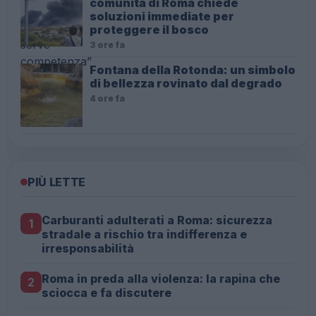
comunità di Roma chiede
soluzioni immediate per
proteggere il bosco
3 ore fa
Fontana della Rotonda: un simbolo
di bellezza rovinato dal degrado
4 ore fa
PIÙ LETTE
Carburanti adulterati a Roma: sicurezza
1
stradale a rischio tra indifferenza e
irresponsabilità
Roma in preda alla violenza: la rapina che
2
sciocca e fa discutere