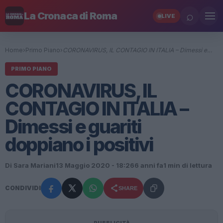
⌕
La Cronaca di Roma
LIVE
Home
›
Primo Piano
›
CORONAVIRUS, IL CONTAGIO IN ITALIA – Dimessi e…
PRIMO PIANO
CORONAVIRUS, IL
CONTAGIO IN ITALIA –
Dimessi e guariti
doppiano i positivi
Di Sara Mariani
13 Maggio 2020 - 18:26
6 anni fa
1 min di lettura
CONDIVIDI
SHARE