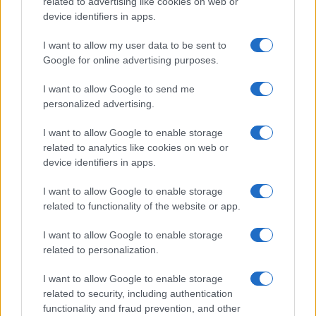
related to advertising like cookies on web or
device identifiers in apps.
Tag:
positivi
ultime-notizie
I want to allow my user data to be sent to
Google for online advertising purposes.
ARTICOLI CORRELATI
I want to allow Google to send me
personalized advertising.
I want to allow Google to enable storage
related to analytics like cookies on web or
device identifiers in apps.
I want to allow Google to enable storage
Fiumicino, squalo attacca un pescatore: attimi di
related to functionality of the website or app.
terrore sul lungomare romano
I want to allow Google to enable storage
related to personalization.
I want to allow Google to enable storage
related to security, including authentication
functionality and fraud prevention, and other