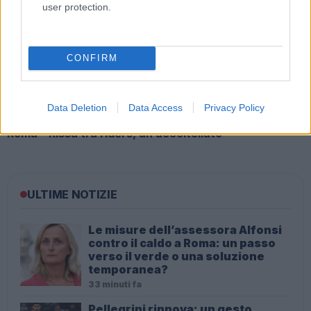
user protection.
UFFICIALE: il Lazio torna in zona rossa. Approvato il
nuovo decreto legge anti-Covid
CONFIRM
Data Deletion
Data Access
Privacy Policy
Roma – Rissa tra riders, un accoltellato
ULTIME NOTIZIE
Le misure dell’assessora Alfonsi
contro il caldo a Roma: un passo
verso il verde o una soluzione
temporanea?
33 minuti fa
Pellegrini rinnova: un gesto