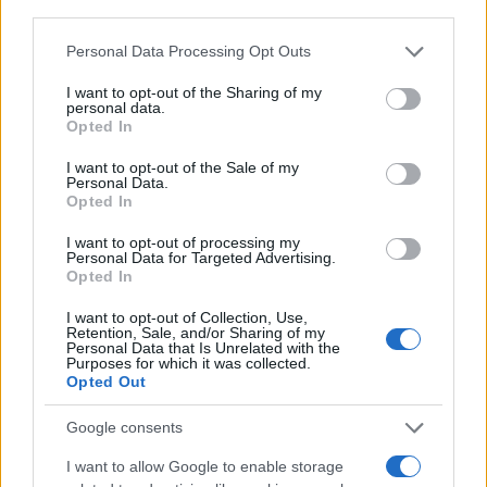
third parties.
Please note that this website/app uses one or more Google
Precedente
Personal Data Processing Opt Outs
Successiva
services and may gather and store information including but
CORONAVIRUS
Coronavirus Atac,
not limited to your visit or usage behaviour. You may click to
I want to opt-out of the Sharing of my
BOLLETTINO
partono i test e i
personal data.
grant or deny consent to Google and its third-party tags to
LAZIO – La
Opted In
tamponi sugli
situazione è sotto
use your data for below specified purposes in below Google
autisti
controllo
consent section.
I want to opt-out of the Sale of my
Personal Data.
Opted In
I want to opt-out of processing my
POTREBBE INTERESSARTI
Personal Data for Targeted Advertising.
Opted In
Fiumicino, squalo attacca un
pescatore: attimi di terrore sul
I want to opt-out of Collection, Use,
Retention, Sale, and/or Sharing of my
lungomare romano
Personal Data that Is Unrelated with the
Purposes for which it was collected.
5 anni fa
Opted Out
UFFICIALE: il Lazio torna in zona
rossa. Approvato il nuovo
Google consents
decreto legge anti-Covid
5 anni fa
I want to allow Google to enable storage