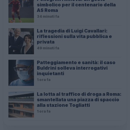
simbolico per il centenario della
AS Roma
34 minuti fa
La tragedia di Luigi Cavallari:
riflessioni sulla vita pubblica e
privata
49 minuti fa
Patteggiamento e sanità: il caso
Buldrini solleva interrogativi
inquietanti
1 ora fa
La lotta al traffico di droga a Roma:
smantellata una piazza di spaccio
alla stazione Togliatti
1 ora fa