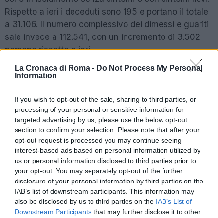
Rispetto a ieri i deceduti sono 195 e portano il totale
a 31.106. Il numero complessivo dei dimessi e guariti
sale invece a 112.541, con un incremento di 3.502
persone rispetto a ieri.
La Cronaca di Roma -
Do Not Process My Personal
Information
I CASI REGIONE PER REGIONE
Nel dettaglio, i casi attualmente positivi sono 30.032
If you wish to opt-out of the sale, sharing to third parties, or
processing of your personal or sensitive information for
in Lombardia, 12.491 in Piemonte, 6.502 in Emilia-
targeted advertising by us, please use the below opt-out
Romagna, 5.020 in Veneto, 3.563 in Toscana, 2.718
section to confirm your selection. Please note that after your
in Liguria, 4.235 nel Lazio, 3.013 nelle Marche, 1.815
opt-out request is processed you may continue seeing
in Campania, 573 nella Provincia autonoma di
interest-based ads based on personal information utilized by
us or personal information disclosed to third parties prior to
Trento, 2.322 in Puglia, 1.889 in Sicilia, 779 in Friuli
your opt-out. You may separately opt-out of the further
Venezia Giulia, 1.489 in Abruzzo, 413 nella Provincia
disclosure of your personal information by third parties on the
autonoma di Bolzano, 106 in Umbria, 491 in
IAB’s list of downstream participants. This information may
Sardegna, 93 in Valle d’Aosta, 551 in Calabria, 131 in
also be disclosed by us to third parties on the
IAB’s List of
Downstream Participants
that may further disclose it to other
Basilicata e 231 in Molise.