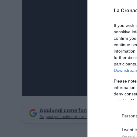
La Cronac
If you wish 
sensitive in
confirm you
continue se
information 
further disc
participants
Downstream 
Please note
information 
deny consent
in below Go
Aggiungi come fonte preferita su Goog
Persona
Seguici più facilmente nelle notizie consigliate
I want t
Opted 