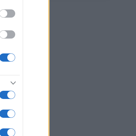
tili
. Sul
 Tor
e
l
quota
erato
ndo
ata.
r