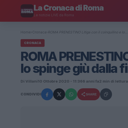
La Cronaca di Roma
Le notizie LIVE da Roma
Home
›
Cronaca
›
ROMA PRENESTINO Litiga con il coinquilino e lo…
CRONACA
ROMA PRENESTINO Li
lo spinge giù dalla 
Di Villani
10 Ottobre 2020 - 11:36
6 anni fa
2 min di lettura
CONDIVIDI
SHARE