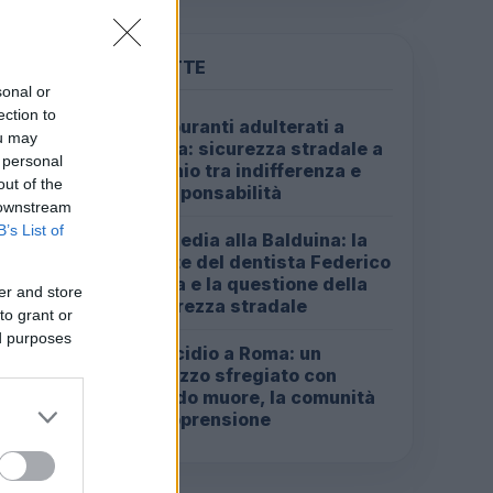
PIÙ LETTE
sonal or
ection to
Carburanti adulterati a
1
ou may
Roma: sicurezza stradale a
 personal
rischio tra indifferenza e
out of the
irresponsabilità
 downstream
B’s List of
Tragedia alla Balduina: la
2
morte del dentista Federico
Derla e la questione della
er and store
sicurezza stradale
to grant or
ed purposes
Omicidio a Roma: un
3
ragazzo sfregiato con
l’acido muore, la comunità
in apprensione