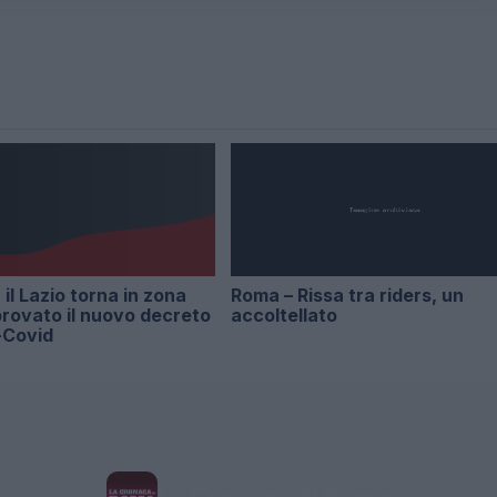
il Lazio torna in zona
Roma – Rissa tra riders, un
rovato il nuovo decreto
accoltellato
-Covid
La Cronaca di Roma