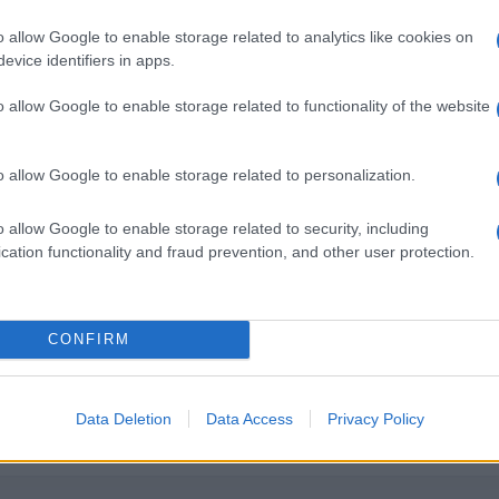
’aggressore ha invece avuto fuga breve: identificato g
o allow Google to enable storage related to analytics like cookies on
ti e al racconto, pur sommario, della vittima, è stato
evice identifiers in apps.
ato fermato per
tentato omicidio
e trasferito nel carce
o allow Google to enable storage related to functionality of the website
el fermo da parte del Gip del Tribunale di Roma.
o allow Google to enable storage related to personalization.
Successiva
 di
Tiziano Ferro condannato in
o allow Google to enable storage related to security, including
Cassazione per evasione fiscale
cation functionality and fraud prevention, and other user protection.
CONFIRM
un
UFFICIALE: il Lazio torna in zo
 sul
rossa. Approvato il nuovo
Data Deletion
Data Access
Privacy Policy
decreto legge anti-Covid
5 anni fa