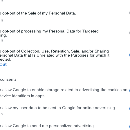
ga con il coinquilino e lo
o opt-out of the Sale of my Personal Data.
stra: fermato.
In
to opt-out of processing my Personal Data for Targeted
ing.
e lo spinge giù dalla finestra. L’episodio, originato da fu
In
arda serata, in un appartamento di
via Ludovico Pavoni
eo Operativo della Compagnia Casilina e della Stazione
o opt-out of Collection, Use, Retention, Sale, and/or Sharing
ersonal Data that Is Unrelated with the Purposes for which it
2. Secondo quanto ricostruito, protagonisti della lite
du
lected.
Out
i, insieme ad altri connazionali, dell’appartamento, sito a
origine del diverbio probabilmente il pagamento di una 
consents
tato ben presto ad uno scontro fisico tra i due, degen
o allow Google to enable storage related to advertising like cookies on
 Quest’ultimo avrebbe così perso l’equilibrio, precipita
evice identifiers in apps.
 fuga lungo le vie circostanti del 44enne, riuscito a
anti, giunti in soccorso del ferito. Il quale è riuscito
o allow my user data to be sent to Google for online advertising
 ha infatti dapprima impattato con la tenda
s.
ndo poi il suo volo sul parabrezza di un’auto parcheggi
to allow Google to send me personalized advertising.
Vergata, è tuttora ricoverato in
prognosi riservata
pe