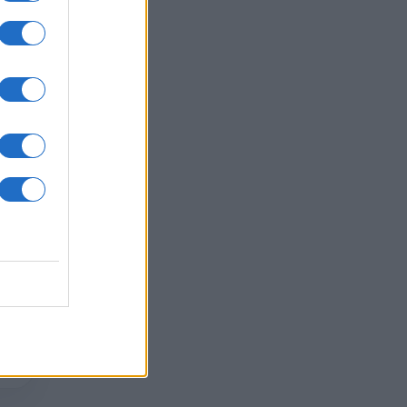
razie
re di
na