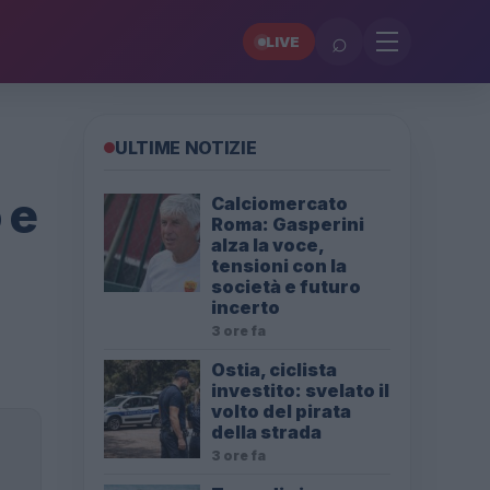
⌕
LIVE
ULTIME NOTIZIE
 e
Calciomercato
Roma: Gasperini
alza la voce,
tensioni con la
società e futuro
incerto
3 ore fa
Ostia, ciclista
investito: svelato il
volto del pirata
della strada
3 ore fa