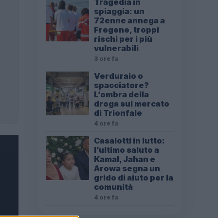
Tragedia in
spiaggia: un
72enne annega a
Fregene, troppi
rischi per i più
vulnerabili
3 ore fa
Verduraio o
spacciatore?
L’ombra della
droga sul mercato
di Trionfale
4 ore fa
Casalotti in lutto:
l’ultimo saluto a
Kamal, Jahan e
Arowa segna un
grido di aiuto per la
comunità
4 ore fa